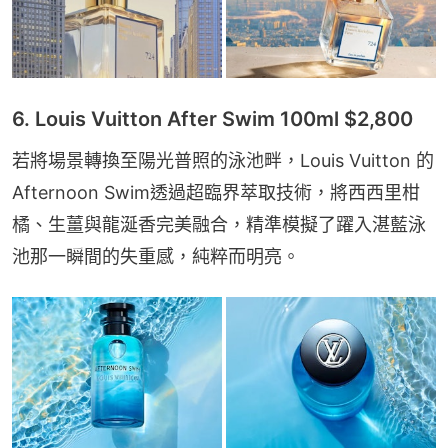
6. Louis Vuitton After Swim 100ml $2,800
若將場景轉換至陽光普照的泳池畔，Louis Vuitton 的 
Afternoon Swim透過超臨界萃取技術，將西西里柑
橘、生薑與龍涎香完美融合，精準模擬了躍入湛藍泳
池那一瞬間的失重感，純粹而明亮。