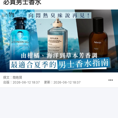
必買男士香水
撰文：
簡皓賢
出版：
2026-06-12 18:37
更新：
2026-06-12 18:37