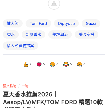
情人節
Tom Ford
Diptyque
Gucci
香水
新款香水
美粧潮流
美妝穿搭
情人節禮物提案
2
0
0
0
0
藝文格物
一物
夏天香水推薦2026｜
Aesop/LV/MFK/TOM FORD 精選10款