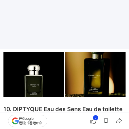
10. DIPTYQUE Eau des Sens Eau de toilette
100ml $1,060
2
在Google
追蹤《香港01》