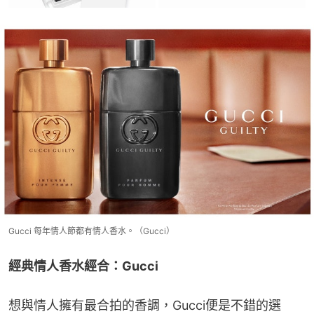
Gucci 每年情人節都有情人香水。（Gucci）
經典情人香水經合：Gucci
想與情人擁有最合拍的香調，Gucci便是不錯的選