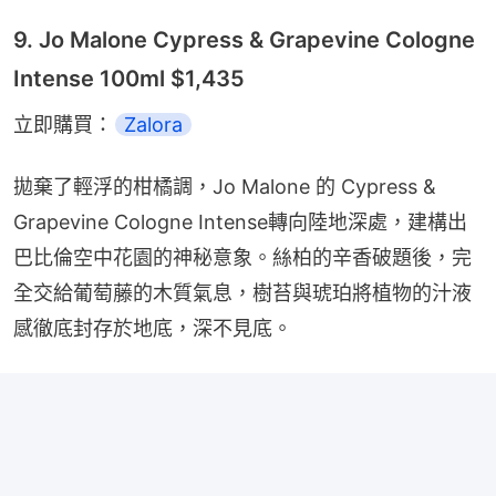
9. Jo Malone Cypress & Grapevine Cologne
Intense 100ml $1,435
立即購買：
Zalora
拋棄了輕浮的柑橘調，Jo Malone 的 Cypress & 
Grapevine Cologne Intense轉向陸地深處，建構出
巴比倫空中花園的神秘意象。絲柏的辛香破題後，完
全交給葡萄藤的木質氣息，樹苔與琥珀將植物的汁液
感徹底封存於地底，深不見底。