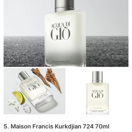
5. Maison Francis Kurkdjian 724 70ml