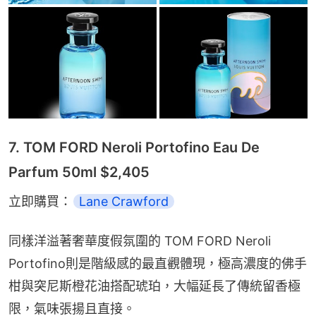
7. TOM FORD Neroli Portofino Eau De
Parfum 50ml $2,405
立即購買：
Lane Crawford
同樣洋溢著奢華度假氛圍的 TOM FORD Neroli 
Portofino則是階級感的最直觀體現，極高濃度的佛手
柑與突尼斯橙花油搭配琥珀，大幅延長了傳統留香極
限，氣味張揚且直接。