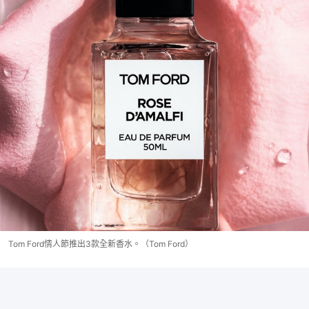
Tom Ford情人節推出3款全新香水。（Tom Ford）