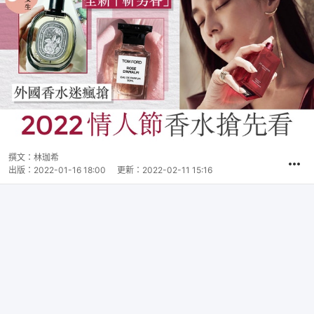
撰文：
林珈希
出版：
2022-01-16 18:00
更新：
2022-02-11 15:16