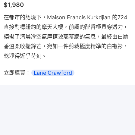
$1,980
在都市的語境下，Maison Francis Kurkdjian 的724
直接對標紐約的摩天大樓，前調的醛香極具穿透力，
模擬了清晨冷空氣摩擦玻璃幕牆的氣息，最終由白麝
香溫柔收攏鋒芒，宛如一件剪裁極度精準的白襯衫，
乾淨得近乎苛刻。
立即購買：
Lane Crawford