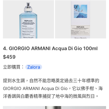
4. GIORGIO ARMANI Acqua Di Gio 100ml
$459
立即購買：
Zalora
提到水生調，自然不能忽略奠定過去三十年標準的 
GIORGIO ARMANI Acqua Di Gio，它以佛手柑、海
洋香調與白麝香精準捕捉了地中海的微風與烈日。