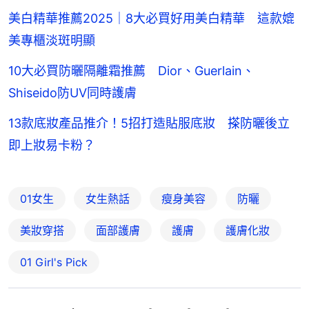
美白精華推薦2025｜8大必買好用美白精華 這款媲
美專櫃淡斑明顯
10大必買防曬隔離霜推薦 Dior、Guerlain、
Shiseido防UV同時護膚
13款底妝產品推介！5招打造貼服底妝 搽防曬後立
即上妝易卡粉？
01女生
女生熱話
瘦身美容
防曬
美妝穿搭
面部護膚
護膚
護膚化妝
01 Girl's Pick