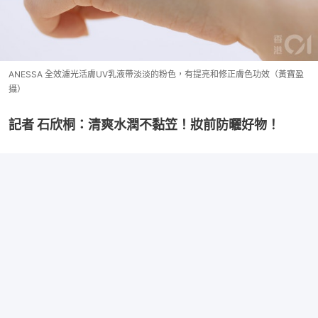
ANESSA 全效濾光活膚UV乳液帶淡淡的粉色，有提亮和修正膚色功效（黃寶盈
攝）
記者 石欣桐：清爽水潤不黏笠！妝前防曬好物！