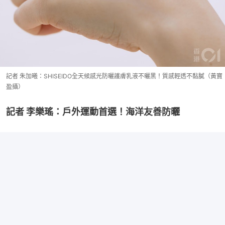
記者 朱加曦：SHISEIDO全天候感光防曬護膚乳液不曬黑！質感輕透不黏膩（黃寶
盈攝）
記者 李樂瑤：戶外運動首選！海洋友善防曬