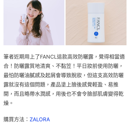
筆者近期用上了FANCL這款高效防曬露，覺得相當適
合！防曬露質地清爽、不黏笠！平日妝前使用防曬，
最怕防曬油膩感及起屑會導致脫妝，但這支高效防曬
露就沒有這個問題，產品塗上臉後感覺輕盈、易推
開，而且略帶水潤感，用後也不會令臉部肌膚變得乾
燥。
購買方法：
ZALORA