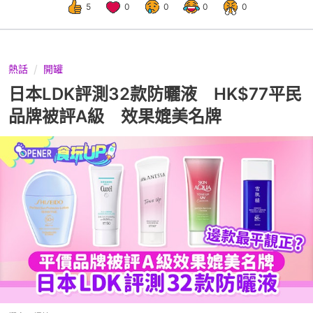
5
0
0
0
0
熱話
開罐
日本LDK評測32款防曬液 HK$77平民
品牌被評A級 效果媲美名牌