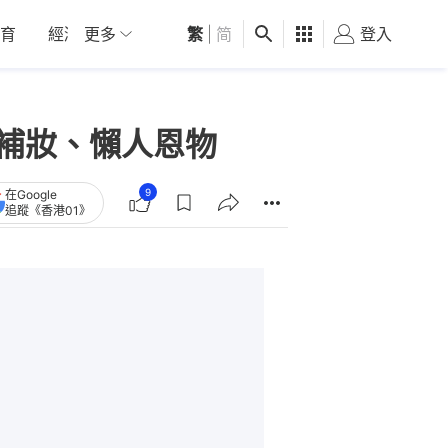
育
經濟
更多
01深圳
繁
觀點
|
简
健康
好食玩飛
登入
女
 補妝、懶人恩物
9
在Google
追蹤《香港01》