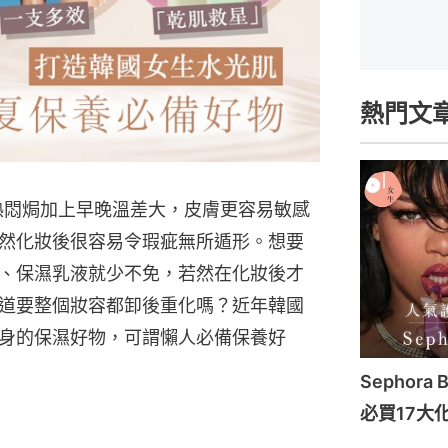
熱門文
熱悶焗加上早晚溫差大，皮膚更容易敏感
然化妝後很容易令瑕疵無所遁形。想要
、保濕乳液就少不免，若然在化妝後才
道要整個妝容都卸後重化嗎？近年韓國
身的保濕好物，可謂懶人必備保養好
Sephora 
必買17大