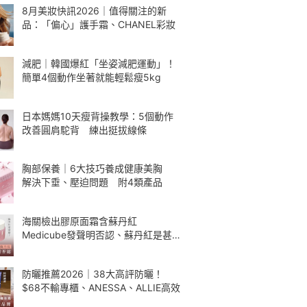
8月美妝快訊2026｜值得關注的新
品：「偏心」護手霜、CHANEL彩妝
減肥｜韓國爆紅「坐姿減肥運動」！
簡單4個動作坐著就能輕鬆瘦5kg
日本媽媽10天瘦背操教學：5個動作
改善圓肩駝背 練出挺拔線條
胸部保養｜6大技巧養成健康美胸
解決下垂、壓迫問題 附4類產品
海關檢出膠原面霜含蘇丹紅
Medicube發聲明否認、蘇丹紅是甚
麼
防曬推薦2026｜38大高評防曬！
$68不輸專櫃、ANESSA、ALLIE高效