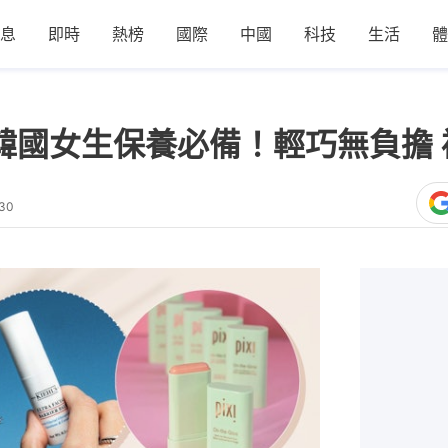
息
即時
熱榜
國際
中國
科技
生活
體
｜韓國女生保養必備！輕巧無負擔
:30