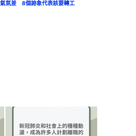
氣氛差　8個跡象代表該要轉工