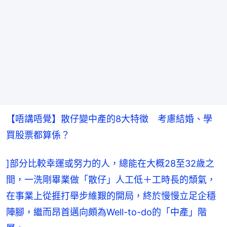
【唔講唔覺】散仔變中產的8大特徵　考慮結婚、學
買股票都算係？
]部分比較幸運或努力的人，總能在大概28至32歲之
間，一洗剛畢業做「散仔」人工低＋工時長的頹氣，
在事業上從捱打舉步維艱的開局，終於慢慢立足企穩
陣腳，繼而昂首邁向頗為Well-to-do的「中產」階