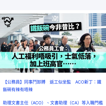
【公務員】同事鬥卸膊　返工似坐監　ACO新丁：鐵
飯碗有辣有唔辣
助理文書主任（ACO）、文書助理（CA）等入職門檻