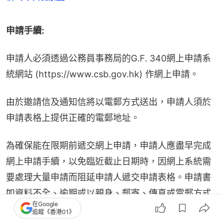
申請手續:
申請人必須透過公務員事務局的G.F. 340網上申請系
統網站 (https://www.csb.gov.hk) 作網上申請。
由於邀請信及通知信將以電郵方式送出，申請人須於
申請表格上提供正確的電郵地址。
為確保能在限期前遞交網上申請，申請人應盡早完成
網上申請手續，以免臨近截止日期時，因網上系統需
要處理大量申請而阻延申請人遞交申請表格。申請書
如資料不全、逾期或以親身、郵寄、傳真或電郵方式
在Google
遞交，概不受理。
追蹤《香港01》