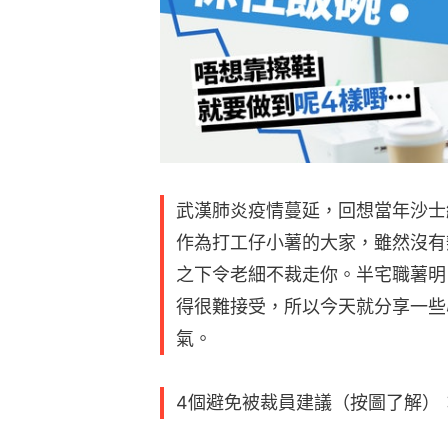
武漢肺炎疫情蔓延，回想當年沙士
作為打工仔小薯的大家，雖然沒有
之下令老細不裁走你。半宅職薯明
得很難接受，所以今天就分享一些
氣。
4個避免被裁員建議（按圖了解）