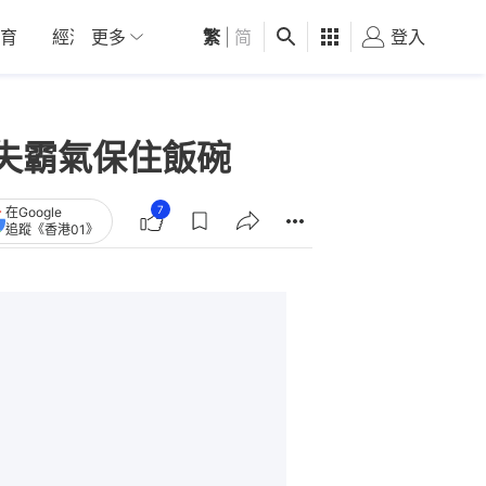
育
經濟
更多
01深圳
繁
觀點
|
简
健康
好食玩飛
登入
女
失霸氣保住飯碗
7
在Google
追蹤《香港01》