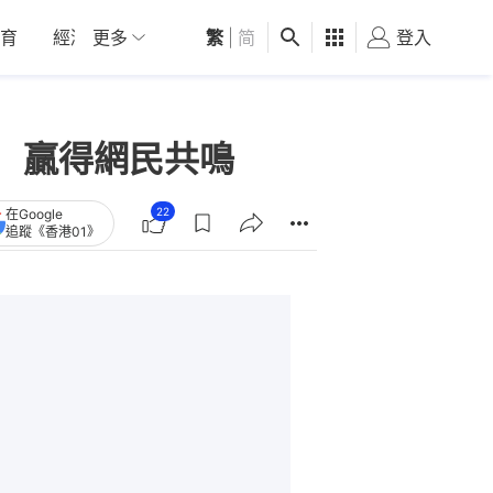
育
經濟
更多
01深圳
繁
觀點
|
简
健康
好食玩飛
登入
女
 贏得網民共鳴
22
在Google
追蹤《香港01》