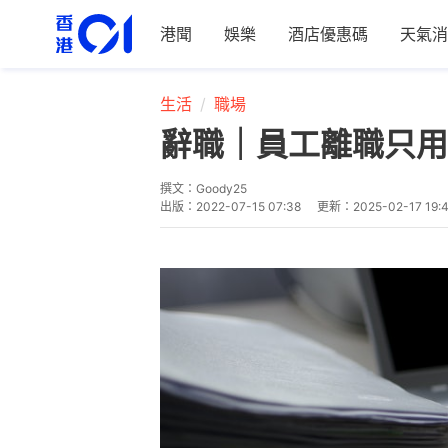
港聞
娛樂
酒店優惠碼
天氣消
生活
職場
辭職｜員工離職只用
撰文：
Goody25
出版：
2022-07-15 07:38
更新：
2025-02-17 19: