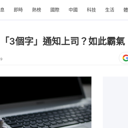
息
即時
熱榜
國際
中國
科技
生活
體
「3個字」通知上司？如此霸氣
49