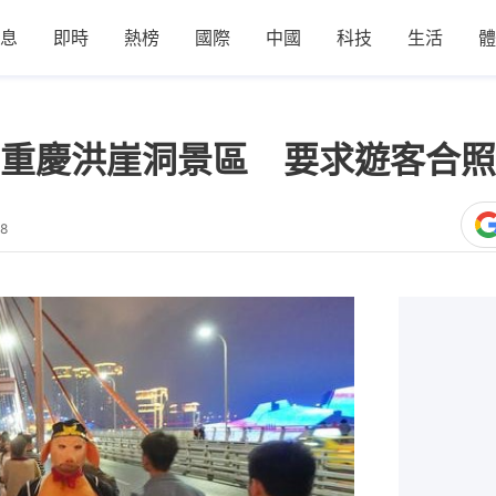
息
即時
熱榜
國際
中國
科技
生活
體
重慶洪崖洞景區 要求遊客合照
08