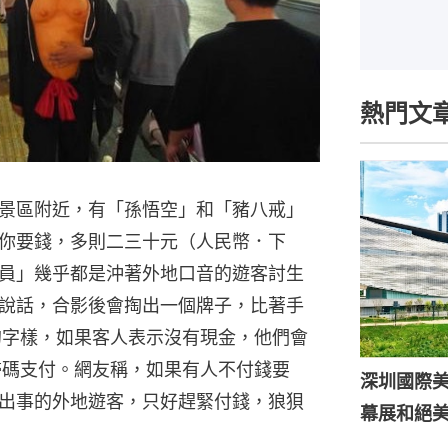
熱門文
景區附近，有「孫悟空」和「豬八戒」
你要錢，多則二三十元（人民幣．下
員」幾乎都是沖著外地口音的遊客討生
說話，合影後會掏出一個牌子，比著手
的字樣，如果客人表示沒有現金，他們會
人掃碼支付。網友稱，如果有人不付錢要
深圳國際
出事的外地遊客，只好趕緊付錢，狼狽
幕展和絕