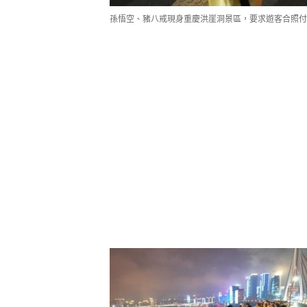
孫悟空、豬八戒現身重慶洪崖洞景區，要求遊客合照付