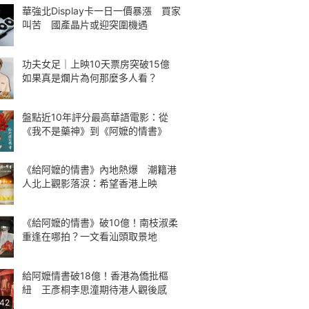
華強北Display卡一日一價暴漲 買家
叫苦 國產晶片或迎突圍機遇
功夫女足｜上映10天票房突破15億
如果真是爛片為何那麼多人看？
盤點近10年評分最高華語電影：從
《我不是藥神》到《阿嬤的情書》
《給阿嬤的情書》內地熱爆 潮籍港
人北上觀影落淚：希望香港上映
《給阿嬤的情書》破10億！南枝淑柔
重逢在哪拍？一文看汕頭取景地
給阿嬤情書破18億！香港為僑批樞
紐 王彥桐李思潼期待港人觀後感
:42