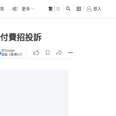
育
經濟
更多
01深圳
繁
觀點
|
简
健康
好食玩飛
登入
女
付費招投訴
在Google
追蹤《香港01》