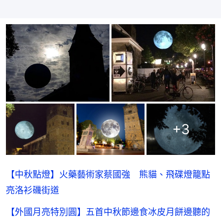
+
3
【中秋點燈】火藥藝術家蔡國強 熊貓、飛碟燈籠點
亮洛衫磯街道
【外國月亮特別圓】五首中秋節邊食冰皮月餅邊聽的