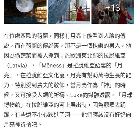
+
13
在位處西歐的荷蘭，同樣有月亮上能看到人臉的傳
說，而在荷蘭的傳說裏，那不是一個快樂的男人，他
因為偷蔬菜而被人抓到；於歐洲東北部的拉脫維亞
（Latvia），「Mēness」是拉脫維亞語裏的「月
亮」，在拉脫維亞文化裏，月亮有幫助萬物生長的能
力，特別受到農夫的敬仰，當月亮作為「神」的時
候，又可接受人類的祈禱。Luke向媒體透露，「月球
博物館」在拉脫維亞的河上展出時，因為觀眾太踊
躍，有些還不小心跌進了河——他們應該沒有好好向
月亮神祈禱吧。