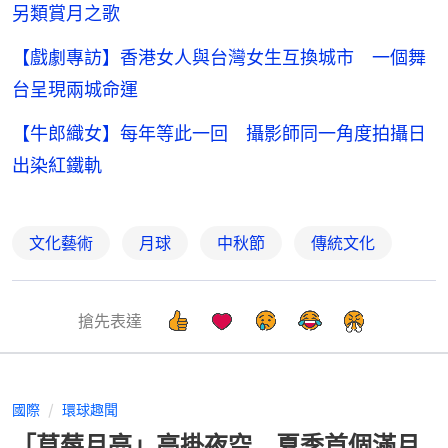
另類賞月之歌
【戲劇專訪】香港女人與台灣女生互換城市 一個舞
台呈現兩城命運
【牛郎織女】每年等此一回 攝影師同一角度拍攝日
出染紅鐵軌
文化藝術
月球
中秋節
傳統文化
搶先表達
國際
環球趣聞
「草莓月亮」高掛夜空 夏季首個滿月