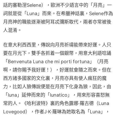
話的塞勒涅Selene），歐洲不少語言中的「月亮」一
詞就是從「Luna」而來。在希臘神話裏，Selene作為
月亮神的職能逐漸被阿耳忒彌斯取代，兩者亦常被後
人混淆。
在意大利西西里，傳說向月亮祈禱能帶來好運。人只
要在月光下，雙手各抓着一個銀幣，用意大利語唸誦
「Benvenuta Luna che mi porti fortuna」（月亮
啊，請你賜予我好運！），好運就會隨之而來。但在
西方諸多國家的文化裏，月亮亦具有使人瘋狂的魔
力，比如人狼傳說便是在月亮下化身為狼，因此，由
「luna」延伸而來的「lunatico」，用來形容喜怒無
常的人。《哈利波特》裏的角色露娜·羅古德（Luna 
Lovegood），作者J·K·羅琳為她取名為「Luna」，