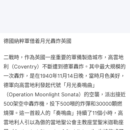
德國納粹軍借着月光轟炸英國
二戰時，作為英國一座重要的軍備製造城市，高雲地
利（Coventry）不斷遭到德軍轟炸。其中最大規模的
一次轟炸，是在1940年11月14日晚，當時月色美好，
德軍向高雲地利發起代號「月光奏鳴曲」
（Operation Moonlight Sonata）的空襲，派出接近
500架空中轟炸機，投下500噸的炸彈和30000顆燃
燒彈。這一首殺人的「奏鳴曲」持續了11個小時，高
雲地利人引以為傲的當地聖公會主教座堂聖米迦勒座