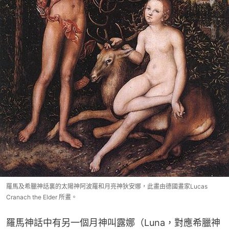
羅馬及希臘神話裏的太陽神阿波羅和月亮神狄安娜，此畫由德國畫家Lucas
Cranach the Elder 所畫。
羅馬神話中有另一個月神叫露娜（Luna，對應希臘神