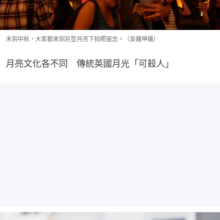
未到中秋，大家都來到巨型月亮下拍照留念。（吳鍾坤攝）
月亮文化各不同　傳統英國月光「可殺人」