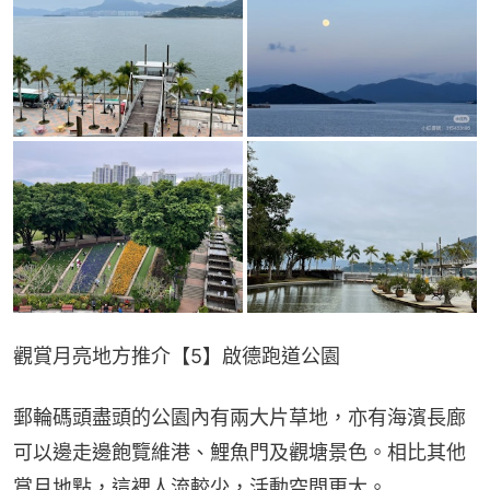
觀賞月亮地方推介【5】啟德跑道公園
郵輪碼頭盡頭的公園內有兩大片草地，亦有海濱長廊
可以邊走邊飽覽維港、鯉魚門及觀塘景色。相比其他
賞月地點，這裡人流較少，活動空間更大。