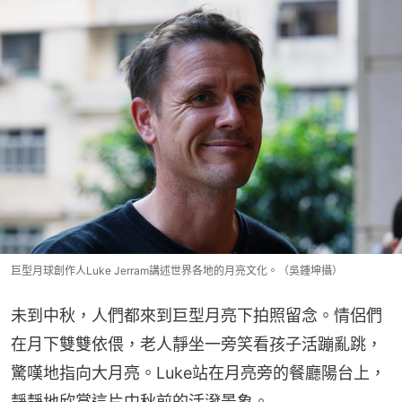
巨型月球創作人Luke Jerram講述世界各地的月亮文化。（吳鍾坤攝）
未到中秋，人們都來到巨型月亮下拍照留念。情侶們
在月下雙雙依偎，老人靜坐一旁笑看孩子活蹦亂跳，
驚嘆地指向大月亮。Luke站在月亮旁的餐廳陽台上，
靜靜地欣賞這片中秋前的活潑景象。