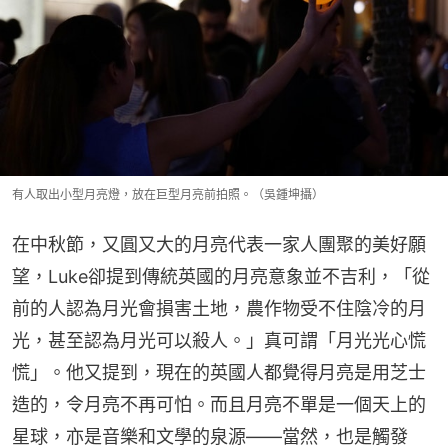
有人取出小型月亮燈，放在巨型月亮前拍照。（吳鍾坤攝）
在中秋節，又圓又大的月亮代表一家人團聚的美好願
望，Luke卻提到傳統英國的月亮意象並不吉利，「從
前的人認為月光會損害土地，農作物受不住陰冷的月
光，甚至認為月光可以殺人。」真可謂「月光光心慌
慌」。他又提到，現在的英國人都覺得月亮是用芝士
造的，令月亮不再可怕。而且月亮不單是一個天上的
星球，亦是音樂和文學的泉源——當然，也是觸發