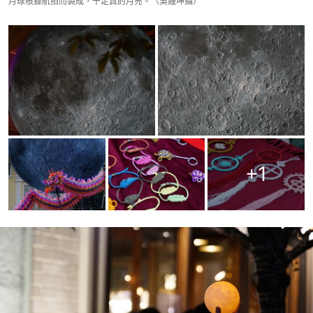
月球根據航拍而製成，十足真的月亮。（吳鍾坤攝）
+
1