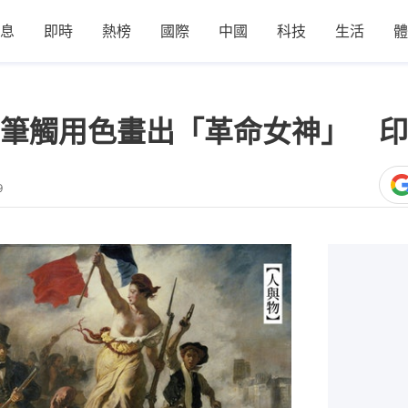
息
即時
熱榜
國際
中國
科技
生活
體
筆觸用色畫出「革命女神」 印
9