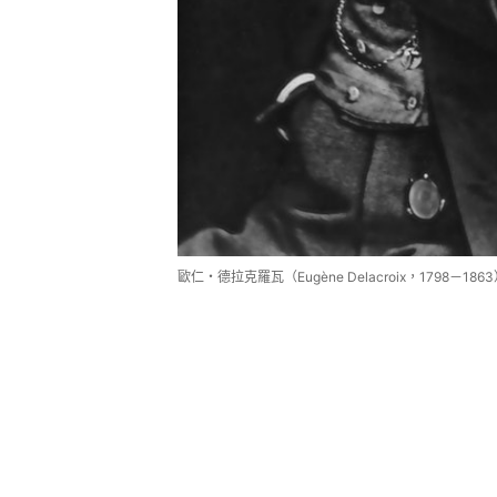
歐仁・德拉克羅瓦（Eugène Delacroix，1798－1863）