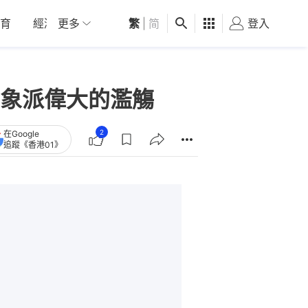
育
經濟
更多
01深圳
繁
觀點
|
简
健康
好食玩飛
登入
女
象派偉大的濫觴
2
在Google
追蹤《香港01》