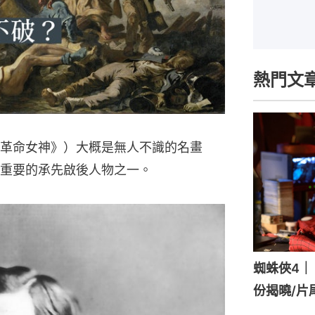
熱門文
革命女神》）大概是無人不識的名畫
重要的承先啟後人物之一。
蜘蛛俠4｜《
份揭曉/片