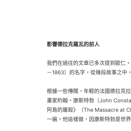
影響德拉克羅瓦的前人
我們在過往的文章已多次提到歐仁・德拉克羅
－1863）的名字，從幾段故事之
根據一些傳聞，年輕的法國德拉克拉瓦（E
畫家約翰・康斯特勃（John Cons
阿島的屠殺》（The Massacre 
一遍。他這樣做，因康斯特勃是世界