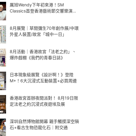
厲旭Wendy下年初來港！SM
Classics首登香港藝術節交響樂演繹
Kpop
8月展覽｜草間彌生70年創作展/中環
外星人裝置/故宮「城中一日」
8月活動｜香港故宮「法老之約」、
爆炸戲棚《我們的青春日誌》
日本現象級展覽《設計啊！》登陸
M+！6大沉浸式互動裝置+必買周邊
香港故宮首辦夜間派對！ 8月19日限
定法老之約沉浸式夜遊埃及展
深圳自然博物館開幕 親手觸摸深空隕
石+看古生物恐龍化石｜附交通