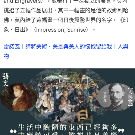
and Engravers），並舉行了一次獨立的展覽。莫內
挑選了五幅作品展出，其中一幅畫的是他的故鄉利哈
佛，莫內給了這幅畫一個日後震驚世界的名字，《印
象・日出》（Impression, Sunrise）。
雷諾瓦｜請將美術、美景與美人的懷抱留給我｜人與
物