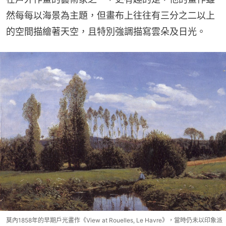
然每每以海景為主題，但畫布上往往有三分之二以上
的空間描繪著天空，且特別強調描寫雲朵及日光。
莫內1858年的早期戶光畫作《View at Rouelles, Le Havre》，當時仍未以印象派