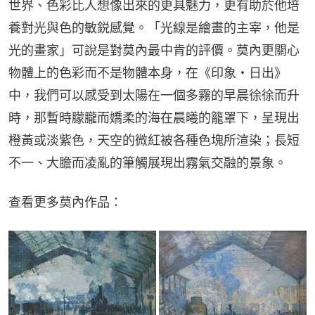
世界、色彩比人想像出來的更具魅力，更有助於他培
養對光與色的敏鋭感覺。「光線是繪畫的主宰，他是
光的畫家」可說是對莫內最中肯的評價。莫內更關心
物體上的色彩而不是物體本身，在《印象・日出》
中，我們可以感受到太陽在一個多霧的早晨徐徐而升
時，那暫時朦朧而嬌柔的海在晨曦的籠罩下，呈現出
橙黃或淡紫色，天空的微紅被各種色塊所渲染；長短
不一、大膽而凌亂的筆觸展現出霧氣交融的景象。
查看更多莫內作品：