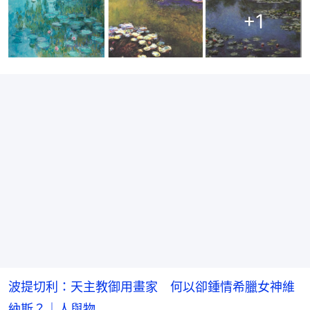
+
1
波提切利：天主教御用畫家　何以卻鍾情希臘女神維
納斯？｜人與物