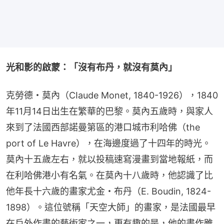
光和影的啟蒙：「沒有布丹，就沒有莫內」
克勞德・莫內（CIaude Monet, 1840-1926），1840
年11月14日出生在繁華的巴黎。莫內五歲時，與家人
來到了法國西部諾曼第區的港口城市利哈佛（the 
port of Le Havre），在海邊度過了十四年的時光。
莫內十五歲左右，就以投稿速寫漫畫到當地報紙，而
在利哈佛港小有名氣。在莫內十八歲時，他認識了比
他年長十六歲的畫家尤金・布丹（E. Boudin, 1824-
1898）。這位號稱「天空大師」的畫家，是法國最早
在戶外作畫的藝術家之一，更有趣的是，他的畫作雖