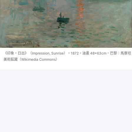
《印象・日出》（Impression, Sunrise），1872，油畫 48×63cm，巴黎：馬摩坦
美術館藏（Wikimedia Commons）