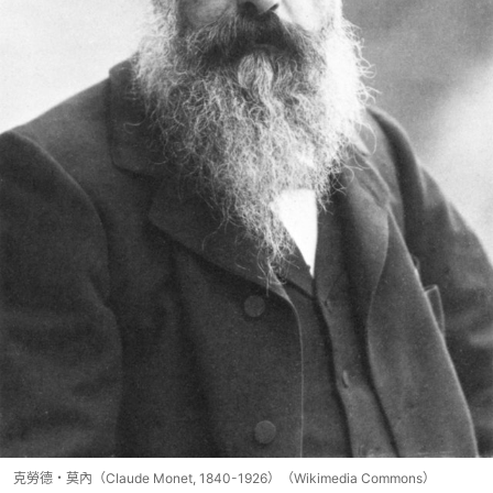
克勞德・莫內（CIaude Monet, 1840-1926）（Wikimedia Commons）