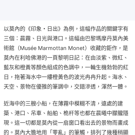
以莫內的《印象・日出》為例，這幅作品的關鍵字有
三個：晨霧、日光與港口。這幅由巴黎瑪摩丹莫內美
術館（Musée Marmottan Monet）收藏的鉅作，是
莫內在利哈佛港的一頁黎明日記：在由淡紫、微紅、
藍灰和橙黃等顏色組成的色調中，一輪生機勃勃的紅
日，拖著海水中一縷橙黃色的波光冉冉升起。海水、
天空、景物在優雅的筆調中，交錯滲透，渾然一體。
近海中的三艘小船，在薄霧中模糊不清，遠處的建
築、港口、吊車、船舶、桅杆等也都在晨曦中朦朧隱
現。這一切都是莫內從一扇窗口看出去的景物而畫成
的。莫內大膽地用「零亂」的筆觸，排列了幾種稍顯