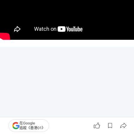
在Google
追蹤《香港01》
《睡蓮》是當晚的重點拍品之一，作品呈現莫奈晚年