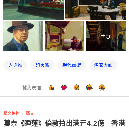
+
5
人與物
印象派
現代藝術
名家大師
搶先表達
藝文格物
藝文
莫奈《睡蓮》倫敦拍出港元4.2億 香港