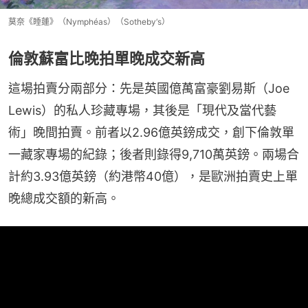
莫奈《睡蓮》（Nymphéas）（Sotheby‘s）
倫敦蘇富比晚拍單晚成交新高
這場拍賣分兩部分：先是英國億萬富豪劉易斯（Joe 
Lewis）的私人珍藏專場，其後是「現代及當代藝
術」晚間拍賣。前者以2.96億英鎊成交，創下倫敦單
一藏家專場的紀錄；後者則錄得9,710萬英鎊。兩場合
計約3.93億英鎊（約港幣40億），是歐洲拍賣史上單
晚總成交額的新高。