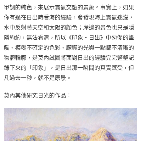
單調的純色，來展示霧氣交融的景象。事實上，如果
你有過在日出時看海的經驗，會發現海上霧氣迷濛，
水中反射著天空和太陽的顏色；岸邊的景色也只是隱
隱約約，無法看清，所以《印象・日出》中匆促的筆
觸、模糊不確定的色彩、朦朧的光與一點都不清晰的
物體輪廓，是莫內試圖將面對日出的經驗完完整整記
錄下來的「印象」，是日出那一瞬間的真實感受，但
凡過去一秒，就不是原景。
莫內其他研究日光的作品：