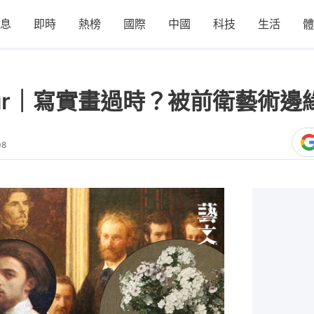
息
即時
熱榜
國際
中國
科技
生活
體
n-Latour｜寫實畫過時？被前衛藝
08