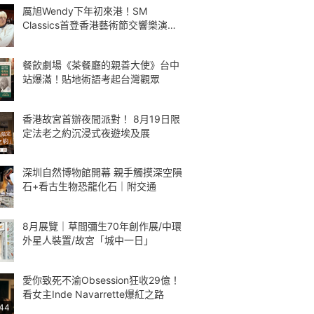
厲旭Wendy下年初來港！SM
Classics首登香港藝術節交響樂演繹
Kpop
餐飲劇場《茶餐廳的親善大使》台中
站爆滿！貼地術語考起台灣觀眾
香港故宮首辦夜間派對！ 8月19日限
定法老之約沉浸式夜遊埃及展
深圳自然博物館開幕 親手觸摸深空隕
石+看古生物恐龍化石｜附交通
8月展覽｜草間彌生70年創作展/中環
外星人裝置/故宮「城中一日」
愛你致死不渝Obsession狂收29億！
看女主Inde Navarrette爆紅之路
:44