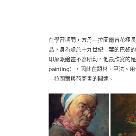
在學習期間，方丹—拉圖爾曾花極長
品。身為處於十九世紀中葉的巴黎的
印象派繪畫不為所動。他最欣賞的是荷蘭黃金
painting），因此在題材、筆法
—拉圖爾與荷蘭畫的關連。