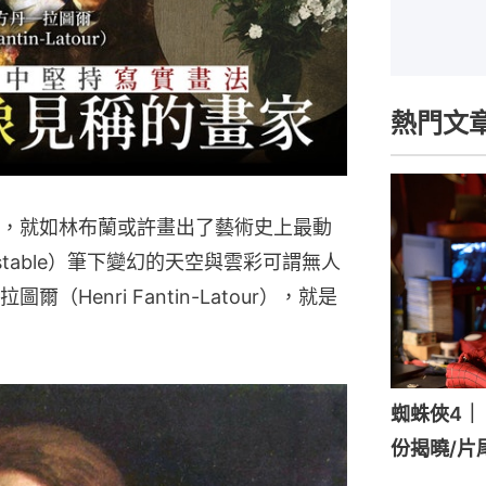
熱門文
，就如林布蘭或許畫出了藝術史上最動
stable）筆下變幻的天空與雲彩可謂無人
Henri Fantin-Latour），就是
蜘蛛俠4｜《
份揭曉/片