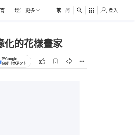
育
經濟
更多
01深圳
繁
觀點
|
简
健康
好食玩飛
登入
女
術邊緣化的花樣畫家
在Google
追蹤《香港01》