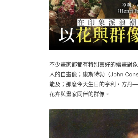
不少畫家都都有特別喜好的繪畫對象
人的自畫像；康斯特勃（John Con
能及；那麼今天生日的亨利・方丹—拉圖爾（
花卉與畫家同伴的群像。