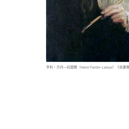
亨利・方丹—拉圖爾（Henri Fantin-Latour）《自畫像》