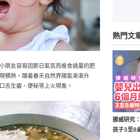
熱門文
小朋友容易因節日氣氛而進食過量的肥
現積熱。隨着春天自然界陽氣漸漸升
口舌生瘡、便秘等上火現象。
挪威研究
孩子3至8