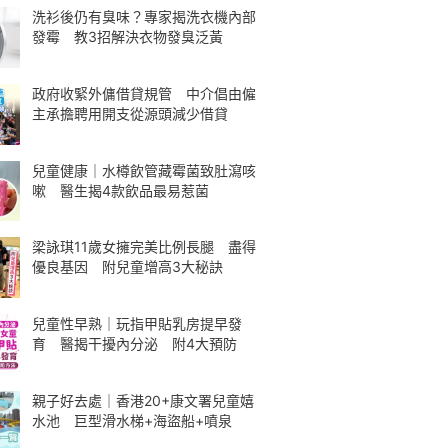
洗衫後仍有臭味？專家揭洗衣機內部
發霉 教3招解決衣物發臭泛黃
政府收緊外傭借貸規管 中介倡由僱
主承擔聘用開支從源頭減少借貸
兒童健康｜水樽飲管藏霉菌致肚瀉咳
嗽 醫生揭4款飲品最易惹菌
梁詠琪11歲女擁完美比例長腿 盡得
優良基因 附兒童增高3大秘訣
兒童性早熟｜玩指甲貼乳房提早發
育 醫揭干擾內分泌 附4大預防
親子好去處｜香港20+康文署兒童嬉
水池 巨型滑水梯+海盜船+噴泉