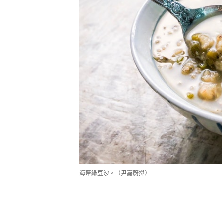
海帶綠豆沙。（尹嘉蔚攝）