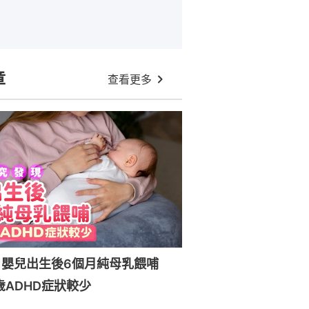
章
查看更多
：嬰兒出生後6個月純母乳餵哺
歲ADHD症狀較少