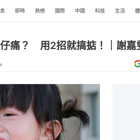
息
即時
熱榜
國際
中國
科技
生活
體
仔痛？ 用2招就搞掂！｜謝嘉
46