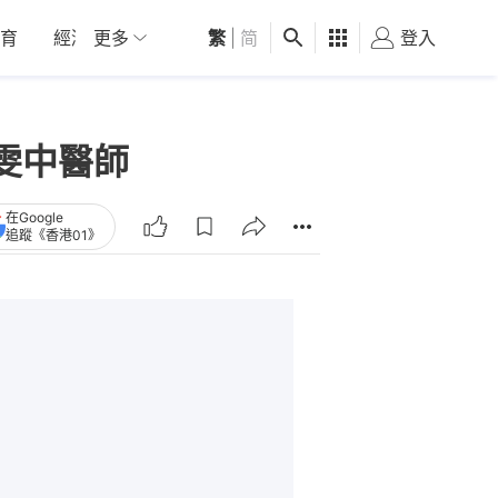
育
經濟
更多
01深圳
繁
觀點
|
简
健康
好食玩飛
登入
女
雯中醫師
在Google
追蹤《香港01》