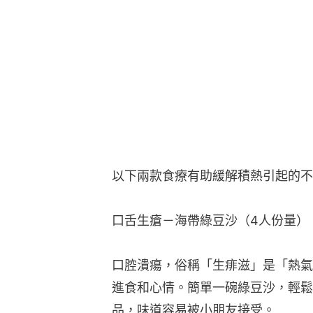
以下兩款食療有助緩解積熱引起的不
口舌生瘡－海帶綠豆沙（4人份量）
口腔潰瘍，俗稱「生痱滋」是「熱氣
進食和心情。簡單一碗綠豆沙，輕鬆
品，味道容易被小朋友接受。