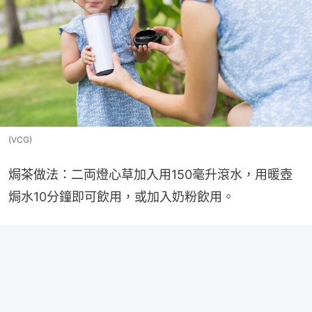
(VCG)
焗茶做法：二両燈心草加入用150毫升滾水，用暖壺
焗水10分鐘即可飲用，或加入奶粉飲用。