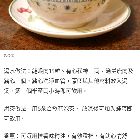
(VCG)
湯水做法：龍眼肉15粒、有心茯神一両、適量瘦肉及
豬心一個，豬心洗淨血管，原個與其他材料放入湯
煲，煲一個半至兩小時即可飲用。
焗茶做法：用5朵合歡花泡茶， 放涼後可加入蜂蜜即
可飲用。
香薰：可選用檀香味精油，有效靈神，有助心情舒