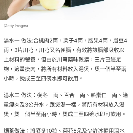
(Getty images)
湯水一 做法:合桃肉2両，栗子4両，腰果4両，眉豆4
両，3片川芎，川芎又名雀腦，有效將讓腦部吸收以
上材料的營養，但由於川芎藥味較濃，三片已經足
夠，適量瘦肉，將所有材料放入湯煲，煲一個半至兩
小時，煲成三至四碗水即可飲用。
湯水二 做法：麥冬一両、百合一両、熟棗仁一両、適
量瘦肉及3公升水，跟煲湯一樣，將所有材料放入湯
煲，煲一個半至兩小時，煲成三至四碗水即可飲用。
焗茶做法：將麥冬10粒、菊花5朵及少許冰糖用滾水