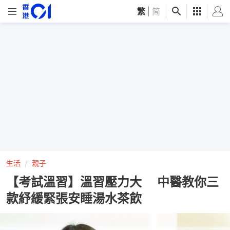
繁
|
简
生活
親子
【考試溫習】溫習壓力大 中醫教你三
款紓緩緊張安睡湯水茶飲