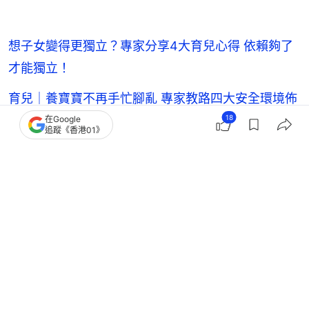
想子女變得更獨立？專家分享4大育兒心得 依賴夠了
才能獨立！
育兒｜養寶寶不再手忙腳亂 專家教路四大安全環境佈
置 附規劃貼士
18
在Google
追蹤《香港01》
【鄧明儀:幸福育兒】保護學生很重要 保護老師也同
樣重要
小朋友拒絕父母陪玩？醫生教育兒技巧：先陪伴再加
入建立親子互動
親子
親子關係
親子熱話
育兒