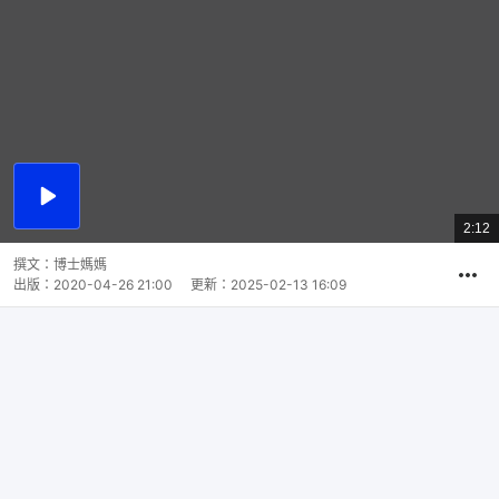
播
放
2:12
總
影
共
片
時
撰文：
博士媽媽
間
出版：
2020-04-26 21:00
更新：
2025-02-13 16:09