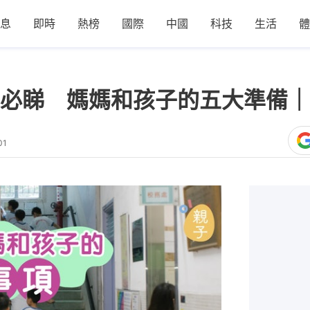
息
即時
熱榜
國際
中國
科技
生活
體
必睇 媽媽和孩子的五大準備｜
01