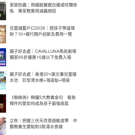
家居防蟲｜飛蟻脫翼變白蟻或咬爛傢
俬 專家教實用滅蟲絕招
兒童儲蓄戶口2026｜想孩子學識理
財？10+銀行開戶迎新及費用一覽
親子好去處｜CAVALLUNA馬術劇場
獨家95折優惠+5歲以下免費入場
親子好去處｜香港20+康文署兒童嬉
水池 巨型滑水梯+海盜船+噴泉
《蜘蛛俠》梅嬸5大教養金句 看無
條件的愛如何成為孩子最強底氣
立秋｜把握三伏天改善過敏虛寒 中
醫教養生要點附2款湯水食譜