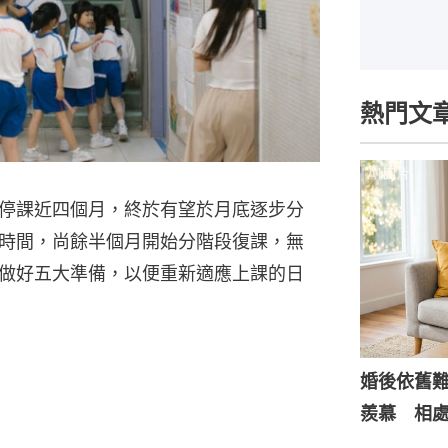
熱門文
停課近四個月，終於有望於月底逐步分
時間，尚餘半個月開始分階段復課，無
做好五大準備，以便重新適應上課的日
婚後依舊
羨慕 相