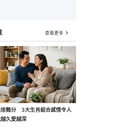
章
查看更多
難捨難分 3大生肖組合感情令人
處越久愛越深