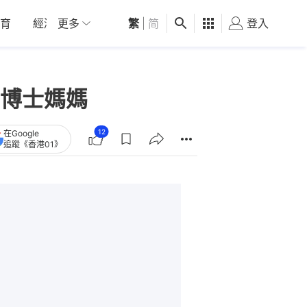
育
經濟
更多
01深圳
繁
觀點
|
简
健康
好食玩飛
登入
女
博士媽媽
12
在Google
追蹤《香港01》