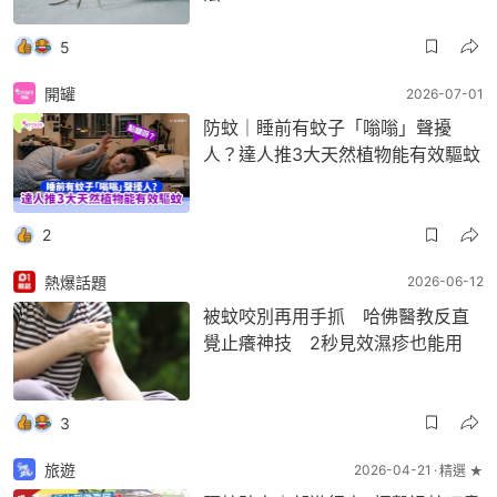
5
開罐
2026-07-01
防蚊｜睡前有蚊子「嗡嗡」聲擾
人？達人推3大天然植物能有效驅蚊
2
熱爆話題
2026-06-12
被蚊咬別再用手抓 哈佛醫教反直
覺止癢神技 2秒見效濕疹也能用
3
旅遊
2026-04-21
精選 ★