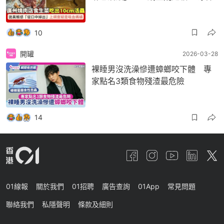
10
開罐
2026-03-28
裸睡男沒洗澡慘遭蟑螂咬下體 專
家點名3類食物殘渣最危險
14
01線報
關於我們
01招聘
廣告查詢
01App
常見問題
聯絡我們
私隱聲明
條款及細則