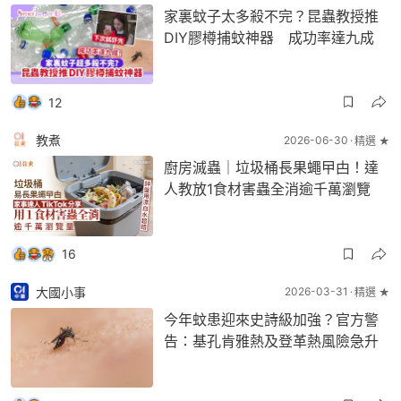
家裏蚊子太多殺不完？昆蟲教授推
DIY膠樽捕蚊神器 成功率達九成
12
教煮
2026-06-30
精選 ★
廚房滅蟲｜垃圾桶長果蠅曱甴！達
人教放1食材害蟲全消逾千萬瀏覽
16
大國小事
2026-03-31
精選 ★
今年蚊患迎來史詩級加強？官方警
告：基孔肯雅熱及登革熱風險急升