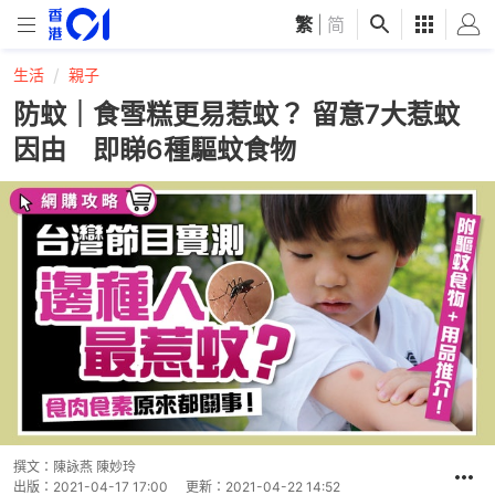
繁
|
简
生活
親子
防蚊｜食雪糕更易惹蚊？ 留意7大惹蚊
因由 即睇6種驅蚊食物
撰文：
陳詠燕 陳妙玲
出版：
2021-04-17 17:00
更新：
2021-04-22 14:52