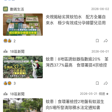
數碼生活
2026-06-02
央視揭秘劣質蚊怕水 配方全屬自
來水 極少有效成分孕婦嬰兒忌用
2
18區新聞
2026-06-01
蚊患｜8地區誘蚊器指數逾20% 荃
灣西37.7%最高 食環署提4宗檢控
3
18區新聞
2026-05-21
精選 ★
蚊患｜食環署檢控2地盤有蚊滋生
向5場所發清除積水法定通知書