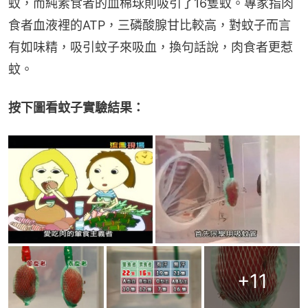
蚊，而純素食者的血棉球則吸引了16隻蚊。專家指肉
食者血液裡的ATP，三磷酸腺甘比較高，對蚊子而言
有如味精，吸引蚊子來吸血，換句話說，肉食者更惹
蚊。
按下圖看蚊子實驗結果：
+
11