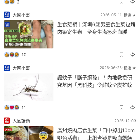
2
大國小事
2026-05-11
精選 ★
生食惹禍｜深圳6歲男童食生菜包烤
肉染寄生蟲 全身生滿瘀斑血腫
10
大國小事
2026-06-25
精選 ★
讓蚊子「斷子絕孫」！內地教授研
究基因「黑科技」令雌蚊全變雄蚊
11
人氣話題
2025-12-03
廣州燒肉店食生菜「口中掉出10cm
啡色活蟲」 上網查疑是吸血螞蟥