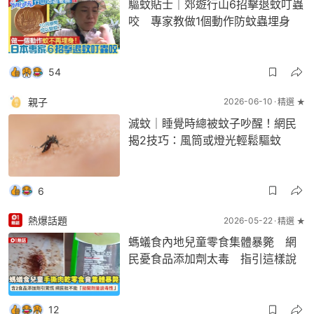
驅蚊貼士｜郊遊行山6招擊退蚊叮蟲
咬 專家教做1個動作防蚊蟲埋身
54
親子
2026-06-10
精選 ★
滅蚊｜睡覺時總被蚊子吵醒！網民
揭2技巧：風筒或燈光輕鬆驅蚊
6
熱爆話題
2026-05-22
精選 ★
螞蟻食內地兒童零食集體暴斃 網
民憂食品添加劑太毒 指引這樣說
12