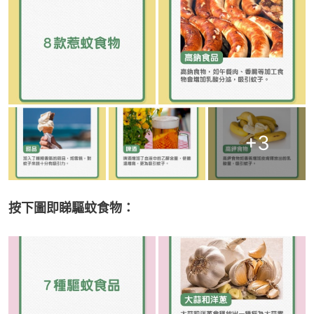
+
3
按下圖即睇驅蚊食物：