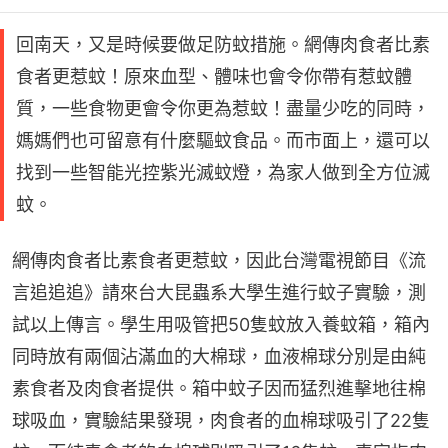
回南天，又是時候要做足防蚊措施。網傳肉食者比素
食者更惹蚊！原來血型、體味也會令你帶有惹蚊體
質，一些食物更會令你更為惹蚊！盡量少吃的同時，
媽媽們也可留意有什麼驅蚊食品。而市面上，還可以
找到一些智能光控紫光滅蚊燈，為家人做到全方位滅
蚊。
網傳肉食者比素食者更惹蚊，因此台灣電視節目《流
言追追追》請來台大昆蟲系大學生進行蚊子實驗，測
試以上傳言。學生用吸管把50隻蚊放入養蚊箱，箱內
同時放有兩個沾滿血的大棉球，血液棉球分別是由純
素食者及肉食者提供。箱中蚊子因而猛烈進擊地往棉
球吸血，實驗結果發現，肉食者的血棉球吸引了22隻