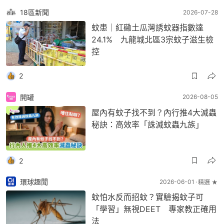
18區新聞
2026-07-28
蚊患｜紅磡土瓜灣誘蚊器指數達
24.1% 九龍城北區3宗蚊子滋生檢
控
2
開罐
2026-08-05
屋內有蚊子找不到？內行推4大滅蟲
秘訣：高效率「誅滅蚊蟲九族」
2
環球趣聞
2026-06-01
精選 ★
蚊怕水反而招蚊？實驗揭蚊子可
「學習」無視DEET 專家教正確用
法