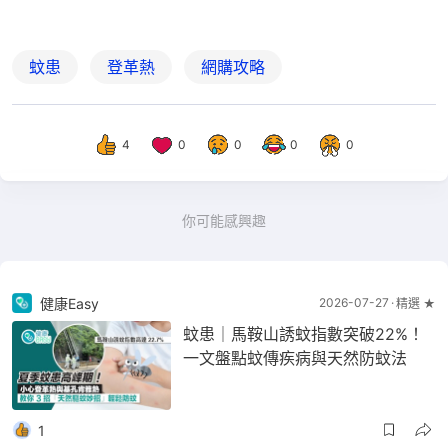
蚊患
登革熱
網購攻略
4
0
0
0
0
你可能感興趣
健康Easy
2026-07-27
精選 ★
蚊患｜馬鞍山誘蚊指數突破22%！
一文盤點蚊傳疾病與天然防蚊法
1