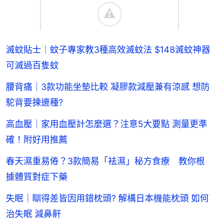
滅蚊貼士｜蚊子專家教3種高效滅蚊法 $148滅蚊神器
可滅過百隻蚊
腰背痛｜3款功能坐墊比較 凝膠款減壓兼有涼感 想防
駝背要揀邊種?
高血壓｜家用血壓計怎麼選？注意5大要點 測量更準
確！附好用推薦
春天濕重易倦？3款簡易「袪濕」秘方食療 教你根
據體質對症下藥
失眠｜瞓得差皆因用錯枕頭? 解構日本機能枕頭 如何
治失眠 減鼻鼾