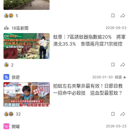
5
18區新聞
2026-06-03
蚊患｜7區誘蚊器指數逾20% 將軍
澳北35.3% 食環兩月提71宗檢控
2
旅遊
2026-01-30
精選 ★
拍蚊左右夾擊非最有效！日節目教
一招命中必殺技 這血型最惹蚊？
32
開罐
2026-05-23