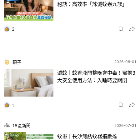
秘訣：高效率「誅滅蚊蟲九族」
2
親子
2026-08-01
滅蚊｜蚊香液開整晚會中毒！醫揭3
大安全使用方法：入睡時要關閉
1
18區新聞
2026-07-31
蚊患｜長沙灣誘蚊器指數達