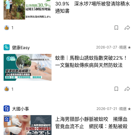
30.9% 深水埗7場所被發清除積水
通知書
1
健康Easy
2026-07-27
精選 ★
蚊患｜馬鞍山誘蚊指數突破22%！
一文盤點蚊傳疾病與天然防蚊法
1
大國小事
2026-07-21
精選 ★
上海男頸部小靜脈被蚊咬 𢯎爆血
管竟血流不止 網民嘆：差點被殺