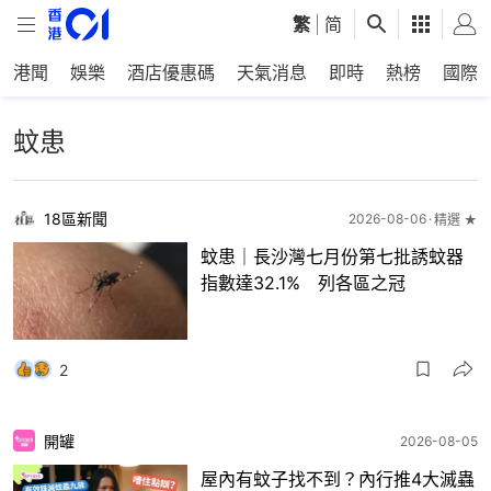
繁
|
简
港聞
娛樂
酒店優惠碼
天氣消息
即時
熱榜
國際
蚊患
18區新聞
2026-08-06
精選 ★
蚊患｜長沙灣七月份第七批誘蚊器
指數達32.1% 列各區之冠
2
開罐
2026-08-05
屋內有蚊子找不到？內行推4大滅蟲