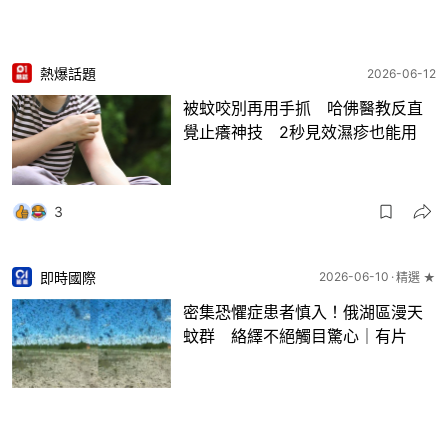
熱爆話題
2026-06-12
被蚊咬別再用手抓 哈佛醫教反直
覺止癢神技 2秒見效濕疹也能用
3
即時國際
2026-06-10
精選 ★
密集恐懼症患者慎入！俄湖區漫天
蚊群 絡繹不絕觸目驚心｜有片
4