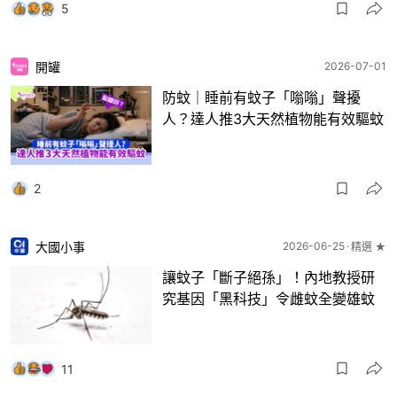
5
開罐
2026-07-01
防蚊｜睡前有蚊子「嗡嗡」聲擾
人？達人推3大天然植物能有效驅蚊
2
大國小事
2026-06-25
精選 ★
讓蚊子「斷子絕孫」！內地教授研
究基因「黑科技」令雌蚊全變雄蚊
11