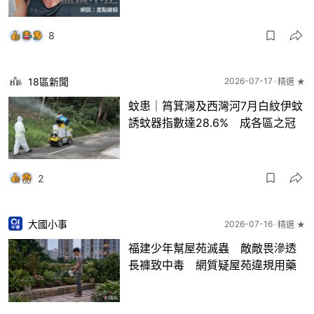
8
18區新聞
2026-07-17
精選 ★
蚊患｜筲箕灣及西灣河7月白紋伊蚊
誘蚊器指數達28.6% 成各區之冠
2
大國小事
2026-07-16
精選 ★
福建少年幫屋苑滅蟲 敵敵畏滲透
長褲致中毒 網質疑屋苑違規用藥