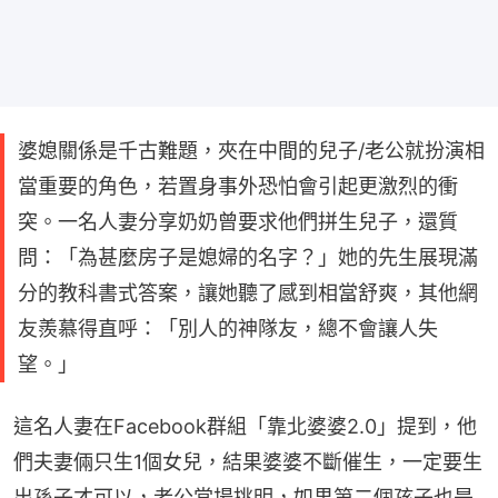
婆媳關係是千古難題，夾在中間的兒子/老公就扮演相
當重要的角色，若置身事外恐怕會引起更激烈的衝
突。一名人妻分享奶奶曾要求他們拼生兒子，還質
問：「為甚麼房子是媳婦的名字？」她的先生展現滿
分的教科書式答案，讓她聽了感到相當舒爽，其他網
友羨慕得直呼：「別人的神隊友，總不會讓人失
望。」
這名人妻在Facebook群組「靠北婆婆2.0」提到，他
們夫妻倆只生1個女兒，結果婆婆不斷催生，一定要生
出孫子才可以，老公當場挑明，如果第二個孩子也是