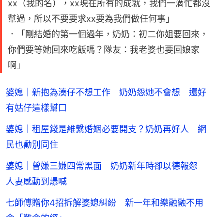
xx（我的名），xx現在所有的成就，我們一滴忙都沒
幫過，所以不要要求xx要為我們做任何事」
．「剛結婚的第一個過年，奶奶：初二你姐要回來，
你們要等她回來吃飯嗎？隊友：我老婆也要回娘家
啊」
婆媳｜新抱為湊仔不想工作 奶奶怨她不會想 還好
有姑仔這樣幫口
婆媳｜租屋錢是維繫婚姻必要開支？奶奶再好人 網
民也勸別同住
婆媳｜曾嫌三嫌四常黑面 奶奶新年時卻以德報怨
人妻感動到爆喊
七師傅贈你4招拆解婆媳糾紛 新一年和樂融融不用