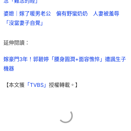
念「難念的經」
婆媳｜嫁了暖男老公 偏有野蠻奶奶 人妻被羞辱
「沒當妻子自覺」
延伸閱讀：
嫁豪門3年！郭碧婷「腰身圓潤+面容憔悴」遭諷生子
機器
【本文獲
「TVBS」
授權轉載。】