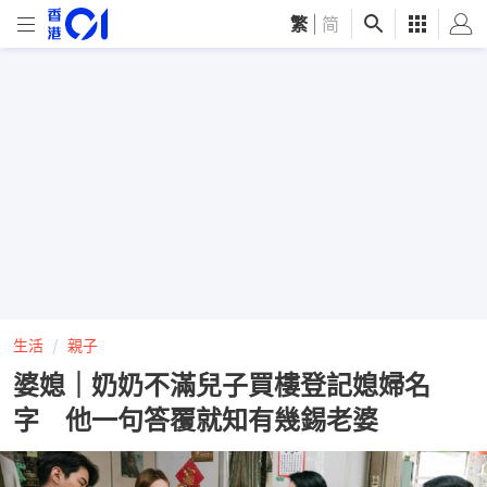
繁
|
简
生活
親子
婆媳｜奶奶不滿兒子買樓登記媳婦名
字 他一句答覆就知有幾錫老婆