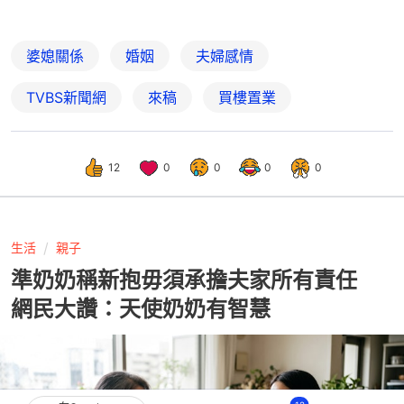
婆媳關係
婚姻
夫婦感情
TVBS新聞網
來稿
買樓置業
12
0
0
0
0
生活
親子
準奶奶稱新抱毋須承擔夫家所有責任
網民大讚：天使奶奶有智慧