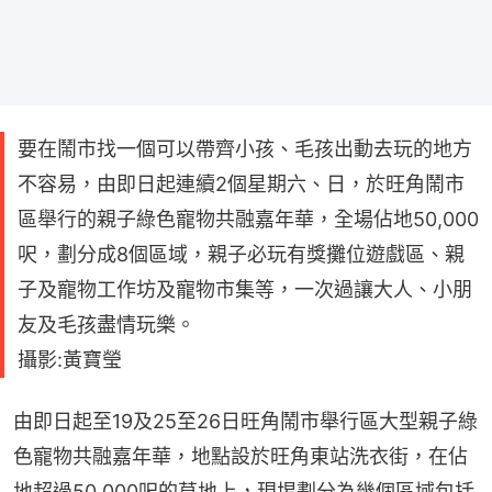
要在鬧市找一個可以帶齊小孩、毛孩出動去玩的地方
不容易，由即日起連續2個星期六、日，於旺角鬧市
區舉行的親子綠色寵物共融嘉年華，全場佔地50,000
呎，劃分成8個區域，親子必玩有獎攤位遊戲區、親
子及寵物工作坊及寵物市集等，一次過讓大人、小朋
友及毛孩盡情玩樂。
攝影:黃寶瑩
由即日起至19及25至26日旺角鬧市舉行區大型親子綠
色寵物共融嘉年華，地點設於旺角東站洗衣街，在佔
地超過50,000呎的草地上，現埸劃分為幾個區域包括