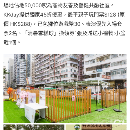
場地佔地50,000呎為寵物友善及傷健共融社區。
KKday提供獨家45折優惠，最平親子玩門票$128 (原
價 HK$288)，已包攤位遊戲幣30、表演優先入場套
票2名、「消暑雪糕球」換領券1張及贈送小禮物:小盆
栽1個。