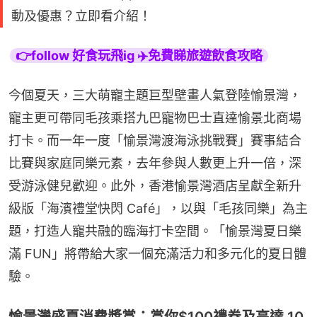
動及優惠？立即看介紹！
👉follow 好食玩飛ig ✈️免費睇旅遊飲食攻略
今個夏天，三大萌寵主題巨型壁畫人氣登陸愉景灣，
寵主更可帶同毛孩乘搭九巴寵物巴士直達愉景北商場
打卡。而一年一度「愉景灣渡海泳挑戰賽」賽事結合
比賽與家庭同樂元素，去年參與人數更上升一倍，深
受游泳健兒歡迎。此外，香港愉景灣酒店呈獻全新升
級版「海濱禮堂快閃 Café」，以與「毛孩同樂」為主
題，打造人寵共融的臨海打卡空間。「愉景灣夏日樂
滿 FUN」將帶給大家一個充滿活力和多元化的夏日體
驗。
愉景灣盛夏消費獎賞：賞你$100禮券及高達 10