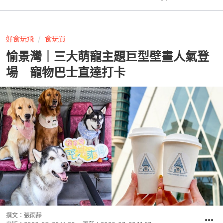
好食玩飛
食玩買
愉景灣｜三大萌寵主題巨型壁畫人氣登
場 寵物巴士直達打卡
撰文：
張雨靜