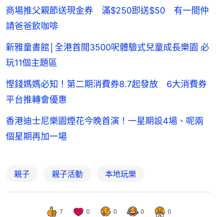
商場推父親節送現金券 滿$250即送$50 有一間仲
請爸爸飲咖啡
新雅童書館│全港首間3500呎體驗式兒童成長樂園 必
玩11個主題區
慳錢媽媽必知！第二期消費券8.7起發放 6大消費券
平台推轉會優惠
香港迪士尼樂園煙花今晚首演！一星期設4場、呢兩
個星期再加一場
親子
親子活動
本地玩樂
7
0
0
0
0