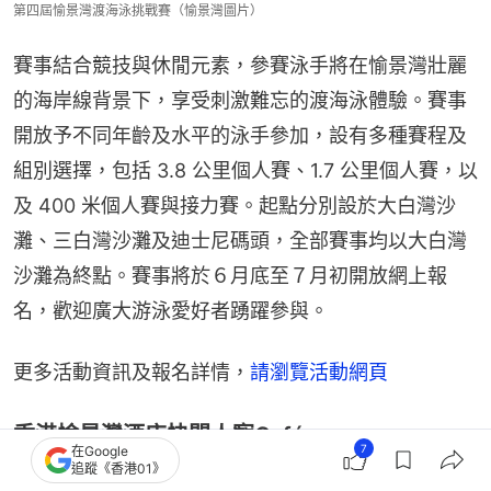
第四屆愉景灣渡海泳挑戰賽（愉景灣圖片）
賽事結合競技與休閒元素，參賽泳手將在愉景灣壯麗
的海岸線背景下，享受刺激難忘的渡海泳體驗。賽事
開放予不同年齡及水平的泳手參加，設有多種賽程及
組別選擇，包括 3.8 公里個人賽、1.7 公里個人賽，以
及 400 米個人賽與接力賽。起點分別設於大白灣沙
灘、三白灣沙灘及迪士尼碼頭，全部賽事均以大白灣
沙灘為終點。賽事將於６月底至７月初開放網上報
名，歡迎廣大游泳愛好者踴躍參與。
更多活動資訊及報名詳情，
請瀏覽活動網頁
香港愉景灣酒店快閃人寵Café
7
在Google
追蹤《香港01》
今個夏天，香港愉景灣酒店誠意呈獻全新升級版「海