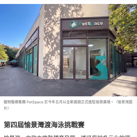
寵物醫療集團 PetSpace 於今年五月以全新面貌正式進駐愉景廣場。（愉景灣圖
片）
第四屆愉景灣渡海泳挑戰賽