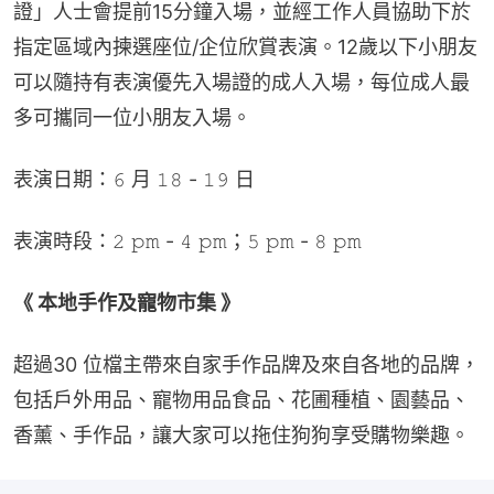
證」人士會提前15分鐘入場，並經工作人員協助下於
指定區域內揀選座位/企位欣賞表演。12歲以下小朋友
可以隨持有表演優先入場證的成人入場，每位成人最
多可攜同一位小朋友入場。
表演日期：𝟼 月 𝟷𝟾 - 𝟷𝟿 日
表演時段：𝟸 𝚙𝚖 - 𝟺 𝚙𝚖；𝟻 𝚙𝚖 - 𝟾 𝚙𝚖
《 本地手作及寵物市集 》
超過30 位檔主帶來自家手作品牌及來自各地的品牌，
包括戶外用品、寵物用品食品、花圃種植、園藝品、
香薰、手作品，讓大家可以拖住狗狗享受購物樂趣。