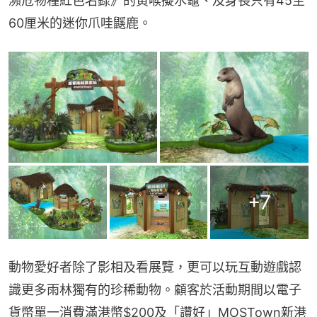
瀕危物種紅色名錄》的黃喉擬水龜、及身長只有45至
60厘米的迷你爪哇鼷鹿。
+
7
動物愛好者除了影相及看展覽，更可以玩互動遊戲認
識更多雨林獨有的珍稀動物。顧客於活動期間以電子
貨幣單一消費滿港幣$200及「讚好」MOSTown新港