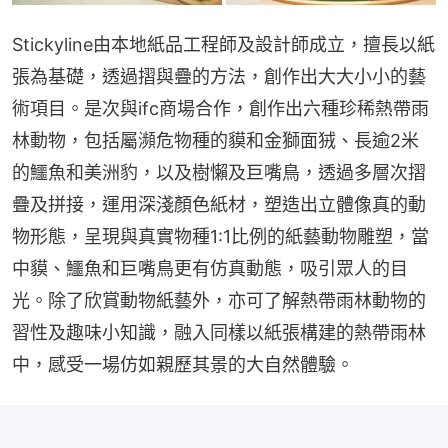
Stickyline由本地紙品工程師及設計師成立，擅長以紙
張為基礎，透過摺與疊的方法，創作出大大小小的藝
術項目。是次與ifc商場合作，創作出六種珍稀熱帶雨
林動物，包括屬瀕危物種的貘和金獅面狨、長逾2米
的鱷魚和美洲豹，以及樹懶及巨嘴鳥，透過多層次摺
疊及拼接，運用深淺顏色紙材，塑造出立體像真的動
物形態，呈現與真實物種1:1比例的紙藝動物雕塑，當
中貘、鱷魚和巨嘴鳥更有仿真動態，吸引眾人的目
光。除了欣賞動物紙藝外，亦可了解熱帶雨林動物的
習性及趣味小知識，融入同樣以紙張構建的熱帶雨林
中，感受一場仿如親歷其景的大自然體驗。