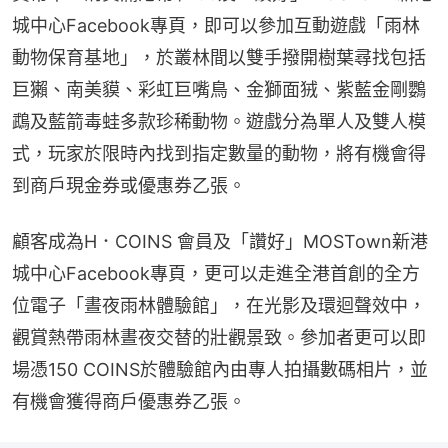
城中心Facebook專頁，即可以參加互動遊戲「雨林
動物保育基地」，於叢林間以雙手撥開樹葉尋找包括
巨獺、南美貘、彩虹巨嘴鳥、金獅面狨、紫藍金剛鸚
鵡及藍箭毒蛙多款珍稀動物。遊戲分為單人及雙人模
式，玩家於限時內找到指定數量的動物，將有機會得
到商戶現金券或優惠券乙張。
顧客成為H．COINS 會員及「讚好」MOSTown新港
城中心Facebook專頁，更可以走進全港首創的全方
位電子「晝夜雨林體驗館」，在光影及環迴聲效中，
觀賞熱帶雨林晝夜交替的壯觀景致。參加者更可以即
場憑150 COINS於體驗館內由專人拍攝數碼相片，並
有機會獲得商戶優惠券乙張。