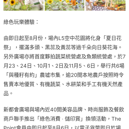
綠色玩樂體驗：
由即日起至8月份，場內L5空中花園將化身「夏日花
祭」，擺滿多頭、黑蕊及黃蕊等過千朵向日葵花海。
另外廣場亦將首度夥拍蔬菜統營處及魚類統營處，於7
月23、24日、10月1、2日及11月5、6日，舉行共6場
「與種籽有約」農墟市集，逾20間本地農戶按照時令
售賣本地優質、有機蔬菜、水耕菜和手工有機天然產
品。
新都會廣場與場內近40間美容品牌、時尚服飾及餐飲
商戶聯手推出「綠色消費 ‧ 儲印賞」換領活動，The 
Point會員由即日起至8月6日，以電子貨幣即日於場