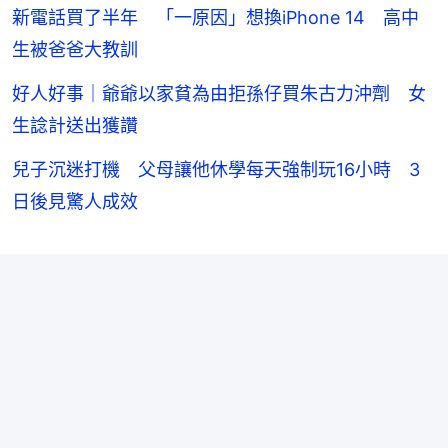
新電話買了半年 「一原因」想換iPhone 14 高中
生被爸爸大教訓
好人好事｜爺爺以家貧為由拒孫仔買朱古力沖劑 女
生諗計送出獲讚
兒子沉迷打機 父母讓他休學每天強制玩16小時 3
日後見驚人成效