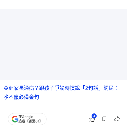
亞洲家長通病？跟孩子爭論時慣說「2句話」網民：
吵不贏必備金句
二、「把你丟掉喔！」
4
在Google
追蹤《香港01》