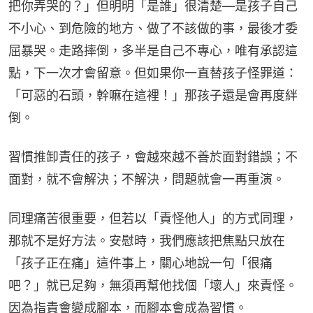
把你弄哭的？」但明明「是誰」很清楚—是孩子自己
不小心、到危險的地方、做了不該做的事，最後才委
屈暴哭。走路摔倒，多半是自己不專心，唯有承認這
點，下一次才會留意。但如果你一直替孩子怪罪道：
「可惡的石頭，幹嘛在這裡！」那孩子還是會再度絆
倒。
習慣推卸責任的孩子，會越來越不善於面對錯誤；不
面對，就不會解決；不解決，問題就會一再重演。
同理痛苦很重要，但若以「責怪他人」的方式同理，
那就不是好方法。安慰時，我們應該把焦點只放在
「孩子正在痛」這件事上，關心地說一句「很痛
吧？」就已足夠，無須再幫他找個「壞人」來責怪。
因為指責會變成腳本，而腳本會成為習慣。