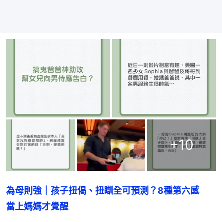
+
10
為母則強｜孩子扭偈、扭瞓全可預測？8種第六感　
當上媽媽才覺醒