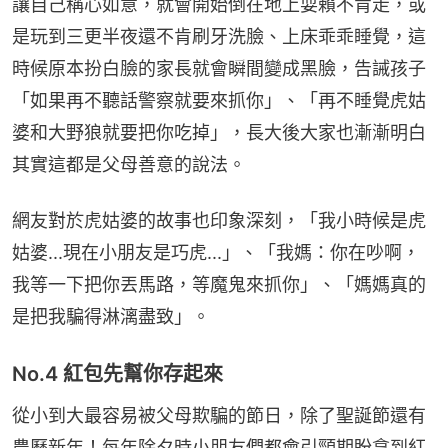
讓自己稱心如意，就會開始倒在地上耍賴不肯走，或
是玩到三更半夜還不肯刷牙洗臉、上床乖乖睡覺，這
時候原本扮白臉的家長就會瞬間變成黑臉，告誡孩子
「如果再不聽話警察就要來抓你」、「再不睡覺虎姑
婆和大野狼就要把你吃掉」，長大後大家也漸漸明白
其實這都是父母善意的說法。
網友對於虎姑婆的故事也印象深刻，「我小時候是虎
姑婆...現在小朋友是巧虎...」、「我媽：你在吵啊，
我等一下把你丟馬路，等魔鬼來抓你」、「媽媽真的
是把我騙得淋漓盡致」。
No.4 紅包先幫你存起來
從小到大最容易被父母欺騙的節日，除了聖誕節還有
農曆新年！每年除夕時小朋友們都會引頸期盼拿到紅