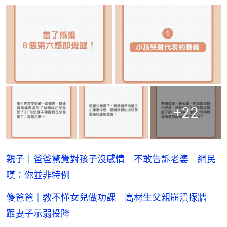
+
22
親子｜爸爸驚覺對孩子沒感情 不敢告訴老婆 網民
嘆：你並非特例
傻爸爸｜教不懂女兒做功課 高材生父親崩潰揼牆
跟妻子示弱投降