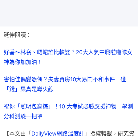
延伸閱讀：
好香～林襄、峮峮誰比較婆？20大人氣中職啦啦隊女
神為你加加油！
害怕佳偶變怨偶？夫妻買房10大易鬧不和事件　碰
「錢」果真是導火線
祝你「蔥明包高粽」！10 大考試必勝應援神物　學測
分科測驗一把罩
【本文由「
DailyView網路溫度計
」授權轉載，研究資