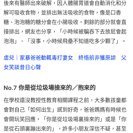
後來有醫師出來破解，因人體腸胃道會自動消化和分
解可吸收食物，並排出無法吸收的食物，像是口香
糖、泡泡糖的糖分會在小腸吸收，剩餘的部分就會直
接排出，網友也分享，「小時候被騙吞下去放屁會起
泡泡」、「沒事，小時候飛壘不知道吃多少顆了」。
虐兒｜家暴爸爸動輒毒打妻女 終悟前非獲原諒 父
女笑談昔日心聲
No.7 你是從垃圾場撿來的／抱來的
在學校還沒教授性教育相關課程之前，大多數孩童都
會對自己「如何出生」感到好奇，爸爸媽媽有時候也
會開玩笑回應，「你是從垃圾場裏撿來的」或是「你
是從石頭裏蹦出來的」，許多小朋友深信不疑，甚至