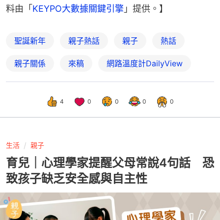
料由「
KEYPO大數據關鍵引擎
」提供。】
聖誕新年
親子熱話
親子
熱話
親子關係
來稿
網路溫度計DailyView
4
0
0
0
0
生活
親子
育兒｜心理學家提醒父母常說4句話 恐
致孩子缺乏安全感與自主性