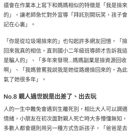
還會在作業本上寫下和媽媽相似的特徵是「我是撿來
的」，讓老師急忙對外宣導「拜託別開玩笑，孩子會
記在心裏」。
「你是從垃圾場撿來的」也勾起許多網友回憶，「撿
回來我真的相信，直到國小二年級班導師才告訴我這
是騙人的」、「多年來發現...媽媽副業是撿資源回收
啊」、「我媽曾罵我説我是她從路邊撿回來的，為此
氣了她很多年」。
No.8 親人過世說是出差了、出去玩
人的一生中難免會遇到生離死別，相比大人可以調適
情緒，小朋友在初次面對親人死亡時大多懵懂無知，
多數人都會選則用另一種方式告訴孩子，「爸爸是去