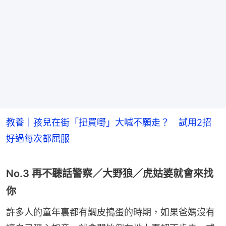
教養｜孩兒在街「扭買嘢」大喊不願走？ 試用2招
好過每次都屈服
No.3 再不聽話警察／大野狼／虎姑婆就會來找
你
許多人的童年裏都有調皮搗蛋的時期，如果爸媽沒有