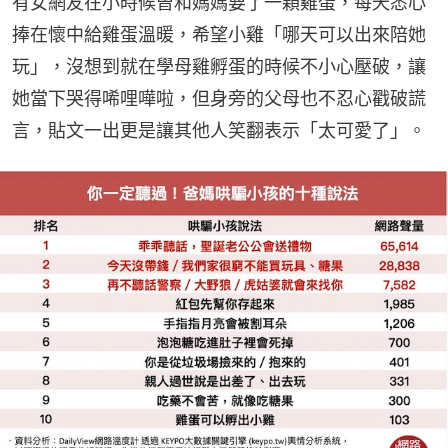
有女網友在小時候曾和媽媽要了一顆雞蛋，每天悉心
捧在懷中給雞蛋溫暖，希望小雞「哪天可以出來陪她
玩」，沒想到就在學母雞孵蛋的時候不小心壓破，讓
她當下哭得唏哩嘩啦，但身旁的父母也不忍心戳破謊
言，貼文一出更是讓其他人笑翻表示「太可愛了」。