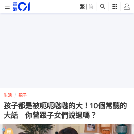
繁
|
简
生活
親子
孩子都是被呃呃𠱁𠱁的大！10個常聽的
大話 你曾跟子女們說過嗎？