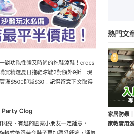
熱門文
對功能性強又時尚的拖鞋涼鞋！crocs
購買精選夏日拖鞋涼鞋2對額外9折！現
買滿$500即減$30！記得留意下文取得
 Party Clog
家居防蟲
履，有閃亮、有趣的圖案小朋友一定鍾意，
家教實用
穿著， 旋轉式後跟帶令鞋子更加穩妥舒適，通氣