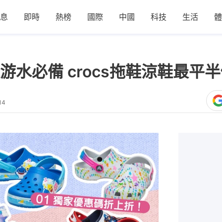
息
即時
熱榜
國際
中國
科技
生活
體
水必備 crocs拖鞋涼鞋最平半
14