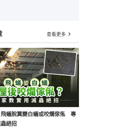
章
查看更多
｜飛蟻脫翼變白蟻或咬爛傢俬 專
滅蟲絕招