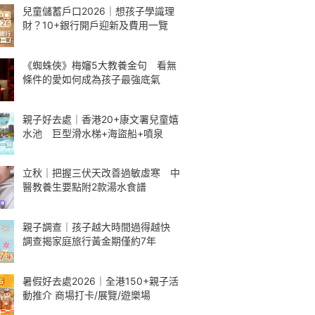
兒童儲蓄戶口2026｜想孩子學識理
財？10+銀行開戶迎新及費用一覽
《蜘蛛俠》梅嬸5大教養金句 看無
條件的愛如何成為孩子最強底氣
親子好去處｜香港20+康文署兒童嬉
水池 巨型滑水梯+海盜船+噴泉
立秋｜把握三伏天改善過敏虛寒 中
醫教養生要點附2款湯水食譜
親子調查｜孩子越大時間過得越快
調查揭家庭旅行黃金期僅約7年
暑假好去處2026｜全港150+親子活
動推介 商場打卡/展覽/遊樂場