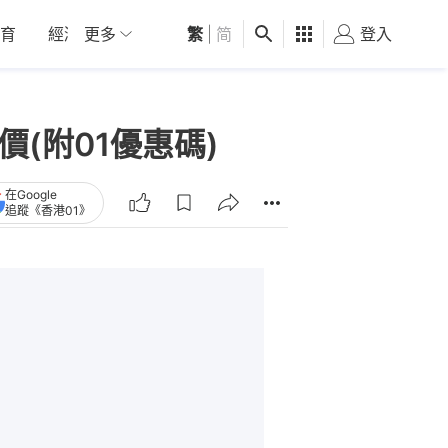
育
經濟
更多
01深圳
繁
觀點
|
简
健康
好食玩飛
登入
女
價(附01優惠碼)
在Google
追蹤《香港01》