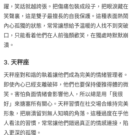
躍，笑話就越誇張。把傷痛包裝成段子，把眼淚藏在
笑聲裏，這是雙子最擅長的自我保護。這種表面熱鬧
內心孤獨的狀態，常常讓想給予温暖的人找不到突破
口，只能看着他們在人前強顏歡笑，在獨處時默默崩
潰。
3. 天秤座
天秤座對和諧的執着讓他們成為完美的情緒管理者。
即使內心已經支離破碎，他們也要保持優雅得體的微
笑。害怕負面情緒會影響他人，所以總是用「我很
好」來搪塞所有關心。天秤習慣在社交場合維持完美
形象，把崩潰留到無人知曉的角落。這種過度在乎他
人看法的習慣，常常讓他們錯過真正的情感連接，陷
入更深的孤獨。