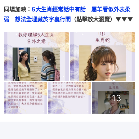
同場加映：
5大生肖經常話中有話　屬羊看似外表柔
弱　想法全埋藏於字裏行間
（點擊放大瀏覽）▼▼▼
+
13