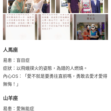
+
5
人馬座
易患：盲目症
症狀：以飛蛾撲火的姿態，為錯的人燃燒。
內心OS：「愛不就是要勇往直前嗎，勇敢去愛才愛得
無悔！」
山羊座
易患：愛無能症