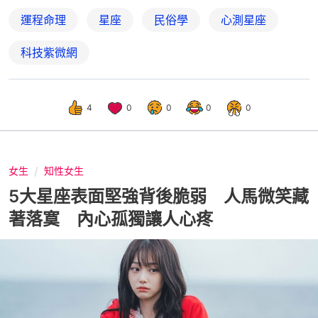
運程命理
星座
民俗學
心測星座
科技紫微網
4
0
0
0
0
女生
知性女生
5大星座表面堅強背後脆弱 人馬微笑藏
著落寞 內心孤獨讓人心疼