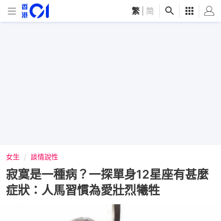
繁
|
简
女生
談情說性
寂寞是一種病？一探單身12星座有甚麼
症狀：人馬習慣為愛壯烈犧牲