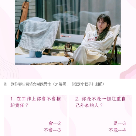
測一測你哪些習慣會嚇跑異性（01製圖；《搞定小叔子》劇照）