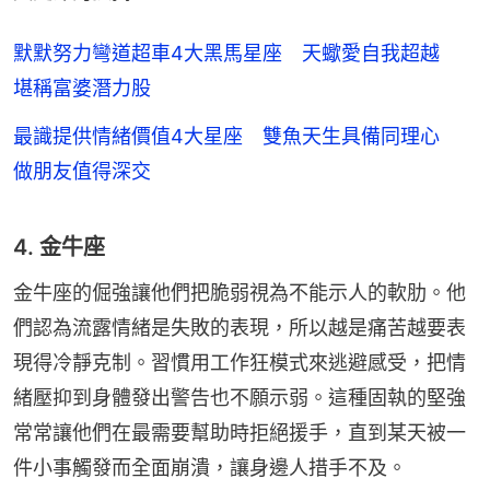
默默努力彎道超車4大黑馬星座 天蠍愛自我超越
堪稱富婆潛力股
最識提供情緒價值4大星座 雙魚天生具備同理心
做朋友值得深交
4. 金牛座
金牛座的倔強讓他們把脆弱視為不能示人的軟肋。他
們認為流露情緒是失敗的表現，所以越是痛苦越要表
現得冷靜克制。習慣用工作狂模式來逃避感受，把情
緒壓抑到身體發出警告也不願示弱。這種固執的堅強
常常讓他們在最需要幫助時拒絕援手，直到某天被一
件小事觸發而全面崩潰，讓身邊人措手不及。