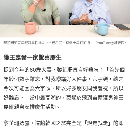
黎芷珊笑言年輕時異性緣Quota已用完，有逾十年冇拍拖。（YouTube@紅查館）
獲王嘉爾一家驚喜慶生
提到今年的60歲大壽，黎芷珊直言好難忘：「首先個
年齡個數字難忘，對我嚟講好大件事，六字頭，總之
今次可能因為六字頭，所以好多朋友同我慶祝，所以
好難忘。」當中最高潮的，莫過於飛到首爾獲男神王
嘉爾親自安排慶生活動。
黎芷珊透露，這趟韓國之旅完全是「說走就走」的即