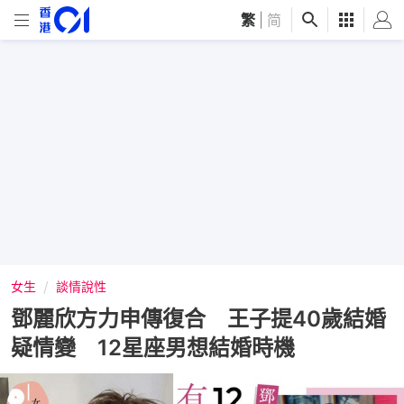
繁
|
简
女生
談情說性
鄧麗欣方力申傳復合 王子提40歲結婚
疑情變 12星座男想結婚時機