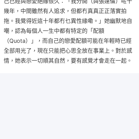
己已經與戀愛絕緣很久：「我分開（與張達倫）咗十
幾年，中間雖然有人追求，但都冇真真正正落實拍
拖。我覺得近這十年都冇乜異性緣嘞。」她幽默地自
嘲，認為每個人一生中都有特定的「配額
（Quota）」，而自己的戀愛配額可能在年輕時已經
全部用光了，現在只能把心思全放在事業上。對於感
情，她表示一切順其自然，要有感覺才會走在一起。