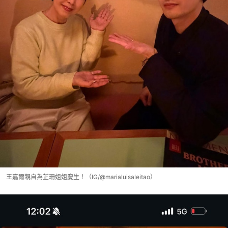
王嘉爾親自為芷珊姐姐慶生！（IG/@marialuisaleitao）