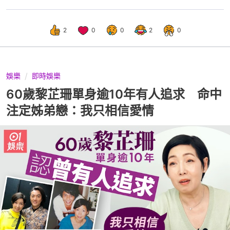
2
0
0
2
0
娛樂
即時娛樂
60歲黎芷珊單身逾10年有人追求 命中
注定姊弟戀：我只相信愛情