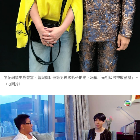
黎芷珊情史極豐富，曾與鄭伊健等男神級影帝拍拖，堪稱「元祖級男神收割機」。
（IG圖片）