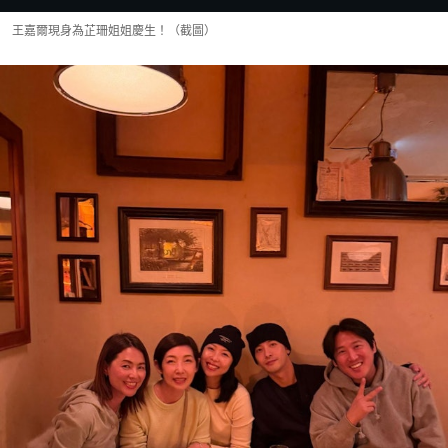
王嘉爾現身為芷珊姐姐慶生！（截圖）