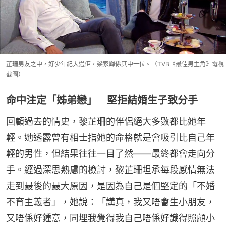
芷珊男友之中，好少年紀大過佢，梁家輝係其中一位。（TVB《最佳男主角》電視
截圖）
命中注定「姊弟戀」 堅拒結婚生子致分手
回顧過去的情史，黎芷珊的伴侶絕大多數都比她年
輕。她透露曾有相士指她的命格就是會吸引比自己年
輕的男性，但結果往往一目了然——最終都會走向分
手。經過深思熟慮的檢討，黎芷珊坦承每段感情無法
走到最後的最大原因，是因為自己是個堅定的「不婚
不育主義者」，她說：「講真，我又唔會生小朋友，
又唔係好鍾意，同埋我覺得我自己唔係好識得照顧小