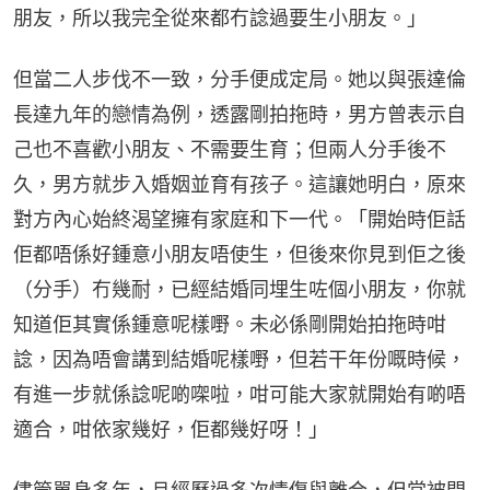
朋友，所以我完全從來都冇諗過要生小朋友。」
但當二人步伐不一致，分手便成定局。她以與張達倫
長達九年的戀情為例，透露剛拍拖時，男方曾表示自
己也不喜歡小朋友、不需要生育；但兩人分手後不
久，男方就步入婚姻並育有孩子。這讓她明白，原來
對方內心始終渴望擁有家庭和下一代。「開始時佢話
佢都唔係好鍾意小朋友唔使生，但後來你見到佢之後
（分手）冇幾耐，已經結婚同埋生咗個小朋友，你就
知道佢其實係鍾意呢樣嘢。未必係剛開始拍拖時咁
諗，因為唔會講到結婚呢樣嘢，但若干年份嘅時候，
有進一步就係諗呢啲㗎啦，咁可能大家就開始有啲唔
適合，咁依家幾好，佢都幾好呀！」