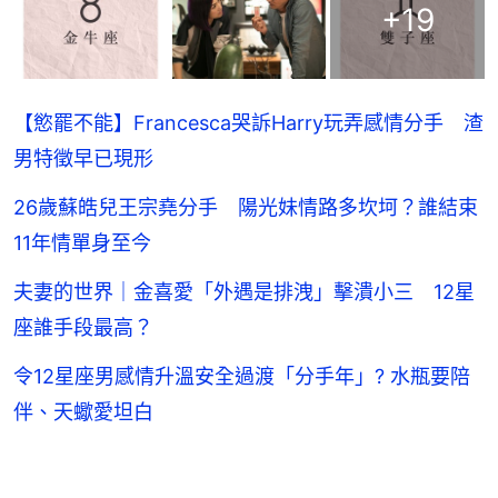
+
19
【慾罷不能】Francesca哭訴Harry玩弄感情分手 渣
男特徵早已現形
26歲蘇皓兒王宗堯分手 陽光妹情路多坎坷？誰結束
11年情單身至今
夫妻的世界｜金喜愛「外遇是排洩」擊潰小三 12星
座誰手段最高？
令12星座男感情升溫安全過渡「分手年」? 水瓶要陪
伴、天蠍愛坦白