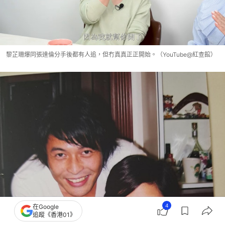
黎芷珊爆同張達倫分手後都有人追，但冇真真正正開始。（YouTube@紅查館）
4
在Google
追蹤《香港01》