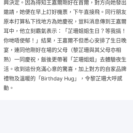
興決定。因為得知王嘉爾剛好在首爾，對方向她發出
邀請，她便在早上訂好機票，下午直接飛。同行朋友
原本打算私下找地方為她慶祝，豈料消息傳到王嘉爾
耳中，他立刻霸氣表示：「芷珊姐姐生日？等我搞！
你哋唔使郁！」結果，王嘉爾不但悉心安排了生日晚
宴，連同他剛好在場的父母（黎芷珊與其父母亦相
熟）一同慶祝，飯後更帶著「芷珊姐姐」去體驗夜生
活。收到這份充滿心意的驚喜，加上對方的自家品牌
禮物及溫暖的「Birthday Hug」，令黎芷珊大呼感
動。