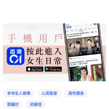
本地名人娛樂
心測星座
兩性關係
鄧麗欣
邱勝翊