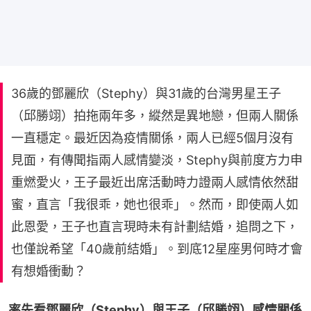
36歲的鄧麗欣（Stephy）與31歲的台灣男星王子
（邱勝翊）拍拖兩年多，縱然是異地戀，但兩人關係
一直穩定。最近因為疫情關係，兩人已經5個月沒有
見面，有傳聞指兩人感情變淡，Stephy與前度方力申
重燃愛火，王子最近出席活動時力證兩人感情依然甜
蜜，直言「我很乖，她也很乖」。然而，即使兩人如
此恩愛，王子也直言現時未有計劃結婚，追問之下，
也僅說希望「40歲前結婚」。到底12星座男何時才會
有想婚衝動？
率先看鄧麗欣（Stephy）與王子（邱勝翊）感情關係