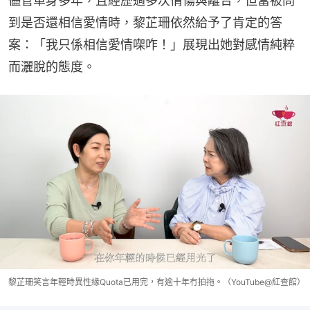
儘管單身多年，且經歷過多次情傷與離合，但當被問
到是否還相信愛情時，黎芷珊依然給予了肯定的答
案：「我只係相信愛情㗎咋！」展現出她對感情純粹
而灑脫的態度。
黎芷珊笑言年輕時異性緣Quota已用完，有逾十年冇拍拖。（YouTube@紅查館）