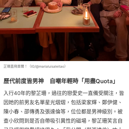
芷珊直飛首爾！（IG/@marialuisaleitao）
歷代前度皆男神 自嘲年輕時「用盡Quota」
入行40年的黎芷珊，過往的戀愛史一直備受關注，皆
因她的前男友名單星光熠熠，包括梁家輝、鄭伊健、
陳小春、邵傳勇及張達倫等，位位都是男神級別。被
查小欣問到是否自帶吸引異性的磁場，黎芷珊笑言自