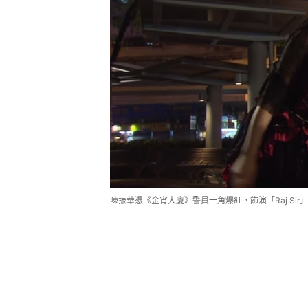
陳振華憑《金宵大廈》警員一角爆紅，飾演「Raj Si