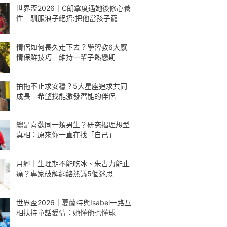
世界盃2026｜C朗拿度遇她後修心養
性 馴服浪子絕招:把他當孩子寵
情侶如何長久走下去？學習教6大感
情保鮮技巧 維持一輩子熱戀期
拍拖不止求安穩？5大星座追求共同
成長 希望找能激發潛能的伴侶
總是喜歡同一類男生？研究揭理想型
真相：原來你一直在找「自己」
月經｜生理期不能吃冰、朱古力能止
痛？專家破解網絡熱議5個迷思
世界盃2026｜夏蘭特與Isabel一路互
相扶持童話愛情：她懂他也懂球