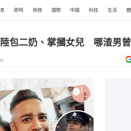
息
即時
熱榜
國際
中國
科技
生活
體
陸包二奶、掌摑女兒 哪渣男曾
43