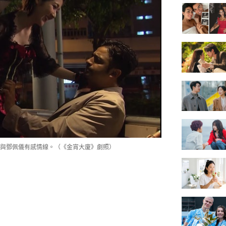
r」與鄧佩儀有感情線。（《金宵大廈》劇照）