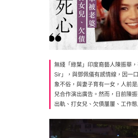
無綫「綠葉」印度裔藝人陳振華，
Sir」，與鄧佩儀有感情線，因
象不俗，與妻子育有一女，人前是
兒合作演出廣告。然而，日前陳振華
出軌、打女兒、欠債屢屢、工作態