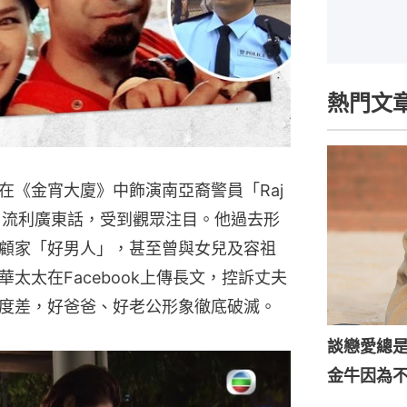
熱門文
在《金宵大廈》中飾演南亞裔警員「Raj
一口流利廣東話，受到觀眾注目。他過去形
顧家「好男人」，甚至曾與女兒及容祖
太太在Facebook上傳長文，控訴丈夫
度差，好爸爸、好老公形象徹底破滅。
談戀愛總
金牛因為