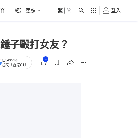
育
經濟
更多
01深圳
繁
觀點
|
简
健康
好食玩飛
登入
女
錘子毆打女友？
4
在Google
追蹤《香港01》