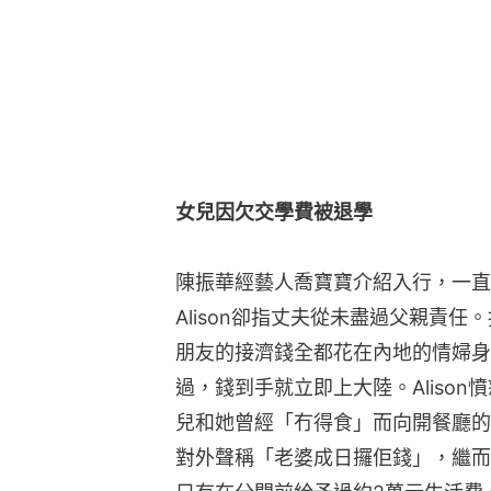
女兒因欠交學費被退學
陳振華經藝人喬寶寶介紹入行，一直
Alison卻指丈夫從未盡過父親責
朋友的接濟錢全都花在內地的情婦身上，
過，錢到手就立即上大陸。Aliso
兒和她曾經「冇得食」而向開餐廳的朋
對外聲稱「老婆成日攞佢錢」，繼而借