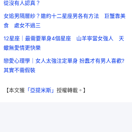
從沒有人認真？
女追男隔層紗？邀約十二星座男各有方法 巨蟹靠美
食 處女不過三
12星座｜最需要單身4個星座 山羊寧當女強人 天
蠍無愛情更快樂
戀愛心理學｜女人太強注定單身 扮蠢才有男人喜歡?
其實不需假裝
【本文獲
「亞提米斯」
授權轉載。】