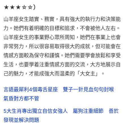
★★★☆☆）
山羊座女生踏實、務實，具有強大的執行力和決策能
力。她們有着明確的目標和追求，不會被他人左右。
山羊座女生的事業野心眾所周知，她們在事業上也會
非常努力，所以很容易取得很大的成就，但可能會在
情感方面較為保守和謹慎。她們需要學會放鬆和享受
生活，也要學着注重情感方面的交流，大方地展示自
己的魅力，才能成強大而温柔的「大女主」。
言語最犀利4個毒舌星座 雙子一針見血句句封喉
氣昏對方都不管
5大生肖專出獨立自信女強人 屬狗注重細節 善於
發現並解決問題