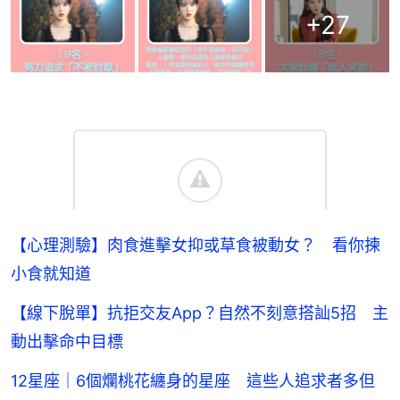
+
27
【心理測驗】肉食進擊女抑或草食被動女？ 看你揀
小食就知道
【線下脫單】抗拒交友App？自然不刻意搭訕5招 主
動出擊命中目標
12星座｜6個爛桃花纏身的星座 這些人追求者多但