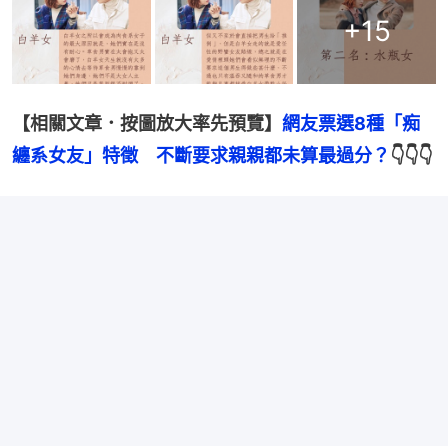
+
15
【相關文章．按圖放大率先預覽】
網友票選8種「痴
纏系女友」特徵　不斷要求親親都未算最過分？
👇👇👇