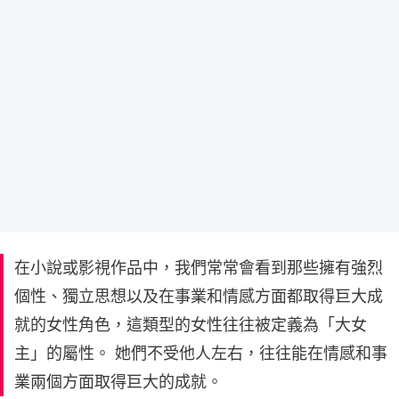
在小說或影視作品中，我們常常會看到那些擁有強烈
個性、獨立思想以及在事業和情感方面都取得巨大成
就的女性角色，這類型的女性往往被定義為「大女
主」的屬性。 她們不受他人左右，往往能在情感和事
業兩個方面取得巨大的成就。