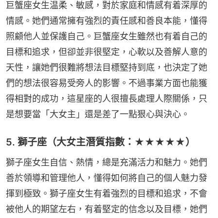
巨蟹座女生温柔、敏感，對於家庭和情感有着深厚的
情感。她們通常擁有強烈的責任感和善良本能，懂得
照顧他人並保護自己。巨蟹座女生雖然也有着自己的
目標和追求，但卻並非很堅定，心軟以及善解人意的
天性，讓她們很難將想法目標堅持到底，也決定了她
們的想法很容易受旁人的影響。不過事業方面也能獲
得相對的成功，這星座的人很擅長處理人際關係，只
是想要當「大女主」還是差了一點狠心與決心。
5. 獅子座（大女主潛質指數：★★★★★）
獅子座女生自信、熱情，總是充滿活力和魅力。她們
善於領導和管理他人，懂得如何將自己的個人魅力發
揮到極致。獅子座女生有着強烈的目標和追求，不會
被他人的期望左右，有着堅定的信念以及目標，她們