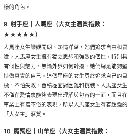
樣的角色。
9. 射手座｜人馬座（大女主潛質指數：
★★★★★）
人馬座女生樂觀開朗、熱情洋溢，她們追求自由和冒
險。人馬座女生擁有獨立思想和強烈的個性，特別具
有個性與魅力，無論外界如何幹擾，她們總是能夠堅
持做真實的自己。這個星座的女生勇於追求自己的目
標，不怕失敗，會積極面對困難和挑戰。人馬座女生
不僅在愛情裏能夠表現出理解與包容的一面，而且在
事業上有着不俗的表現，所以人馬座女生有着超強的
「大女主」潛質。
10. 魔羯座｜山羊座（大女主潛質指數：