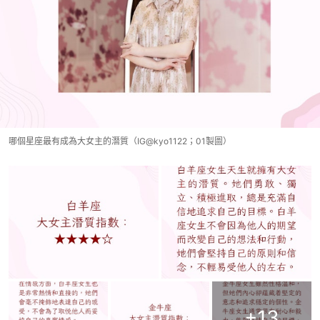
哪個星座最有成為大女主的潛質（IG@kyo1122；01製圖）
+
13