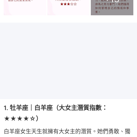
1. 牡羊座｜白羊座（大女主潛質指數：
★★★★☆）
白羊座女生天生就擁有大女主的潛質。她們勇敢、獨