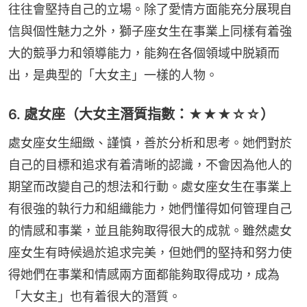
往往會堅持自己的立場。除了愛情方面能充分展現自
信與個性魅力之外，獅子座女生在事業上同樣有着強
大的競爭力和領導能力，能夠在各個領域中脱穎而
出，是典型的「大女主」一樣的人物。
6. 處女座（大女主潛質指數：★★★☆☆）
處女座女生細緻、謹慎，善於分析和思考。她們對於
自己的目標和追求有着清晰的認識，不會因為他人的
期望而改變自己的想法和行動。處女座女生在事業上
有很強的執行力和組織能力，她們懂得如何管理自己
的情感和事業，並且能夠取得很大的成就。雖然處女
座女生有時候過於追求完美，但她們的堅持和努力使
得她們在事業和情感兩方面都能夠取得成功，成為
「大女主」也有着很大的潛質。