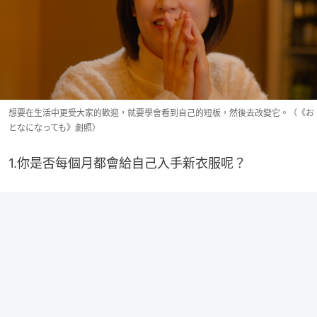
想要在生活中更受大家的歡迎，就要學會看到自己的短板，然後去改變它。（《お
となになっても》劇照）
1.你是否每個月都會給自己入手新衣服呢？