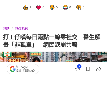
2
0
0
0
0
熱話
熱爆話題
打工仔嘆每日兩點一線零社交 醫生解
畫「非孤單」 網民淚崩共鳴
3
在Google
追蹤《香港01》