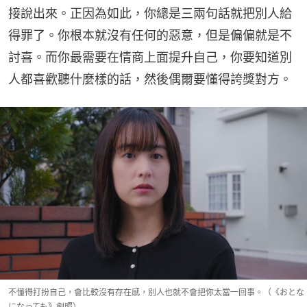
接說出來。正因為如此，你總是三兩句話就把別人給
得罪了。你根本就沒有任何的惡意，但是偏偏就是不
討喜。而你最需要在情商上面提升自己，你要知道別
人都喜歡聽什麼樣的話，然後偶爾要懂得誇獎對方。
不懂得打扮自己，會比較沒有存在感，別人也就不會把你太當一回事。（《おとな
になっても》劇照）