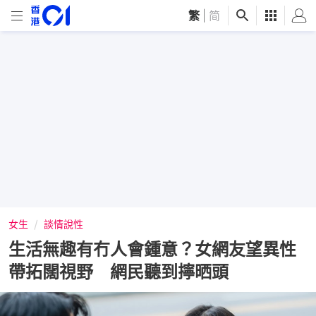
繁
|
简
女生
談情說性
生活無趣有冇人會鍾意？女網友望異性
帶拓闊視野 網民聽到擰晒頭