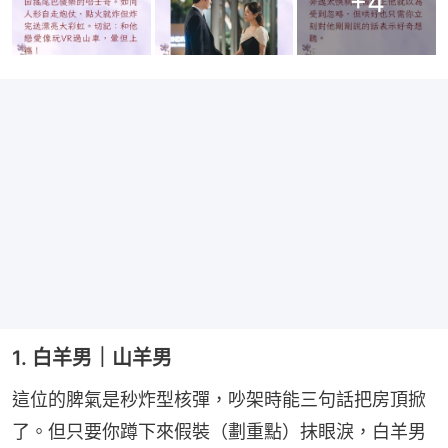
+
4
1. 白羊男｜山羊男
這位的脾氣是秒炸型核彈，吵架時能三句話把房頂掀
了。但只要你蹲下來假裝（劃重點）抹眼淚，白羊男