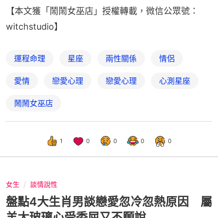
【本文獲「鬧鬧女巫店」授權轉載，微信公眾號：
witchstudio】
運程命理
星座
兩性關係
情侶
愛情
戀愛心理
戀愛心理
心測星座
鬧鬧女巫店
1
0
0
0
0
女生
談情說性
盤點4大生肖男談戀愛忽冷忽熱原因 屬
羊太玻璃心受委屈又不願說