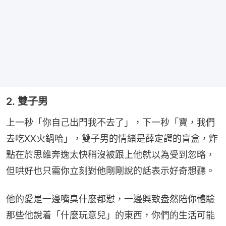
2. 雙子男
上一秒「你自己出門我不去了」，下一秒「寶，我們
去吃XX火鍋哈」，雙子男的情緒是薛定諤的盲盒，炸
點在於思維奔逸太快稍沒被跟上他就以為受到忽略，
但哄好也只需你立刻對他剛剛說的話表示好奇想聽。
他的愛是一邊嘴臭什麼都懟，一邊興致盎然陪你體驗
那些他說着「什麼玩意兒」的東西，你們的生活可能