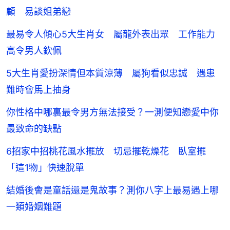
顧 易談姐弟戀
最易令人傾心5大生肖女 屬龍外表出眾 工作能力
高令男人欽佩
5大生肖愛扮深情但本質涼薄 屬狗看似忠誠 遇患
難時會馬上抽身
你性格中哪裏最令男方無法接受？一測便知戀愛中你
最致命的缺點
6招家中招桃花風水擺放 切忌擺乾燥花 臥室擺
「這1物」快速脫單
結婚後會是童話還是鬼故事？測你八字上最易遇上哪
一類婚姻難題