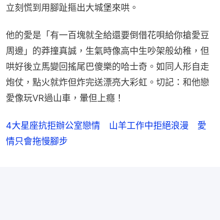
立刻慌到用腳趾摳出大城堡來哄。
他的愛是「有一百塊就全給還要倒借花唄給你搶愛豆
周邊」的莽撞真誠，生氣時像高中生吵架般幼稚，但
哄好後立馬變回搖尾巴傻樂的哈士奇。如同人形自走
炮仗，點火就炸但炸完送漂亮大彩虹。切記：和他戀
愛像玩VR過山車，暈但上癮！
4大星座抗拒辦公室戀情 山羊工作中拒絕浪漫 愛
情只會拖慢腳步