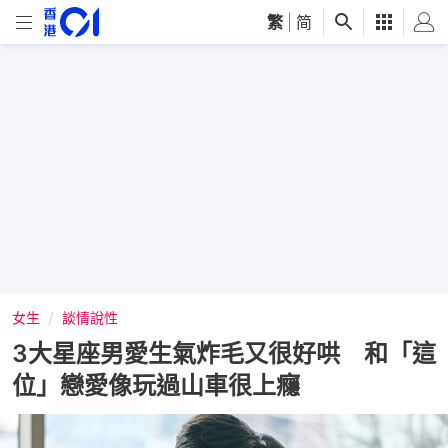
繁
|
简
女生
談情說性
3大星座男愛生氣炸毛又很好哄 和「這
位」戀愛像玩過山車很上癮