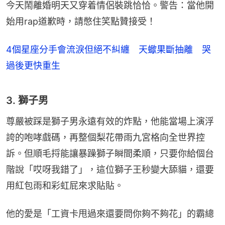
今天鬧離婚明天又穿着情侶裝跳恰恰。警告：當他開
始用rap道歉時，請憋住笑點贊接受！
4個星座分手會流淚但絕不糾纏 天蠍果斷抽離 哭
過後更快重生
3. 獅子男
尊嚴被踩是獅子男永遠有效的炸點，他能當場上演浮
誇的咆哮戲碼，再整個梨花帶雨九宮格向全世界控
訴。但順毛捋能讓暴躁獅子瞬間柔順，只要你給個台
階說「哎呀我錯了」，這位獅子王秒變大舔貓，還要
用紅包雨和彩虹屁來求貼貼。
他的愛是「工資卡甩過來還要問你夠不夠花」的霸總