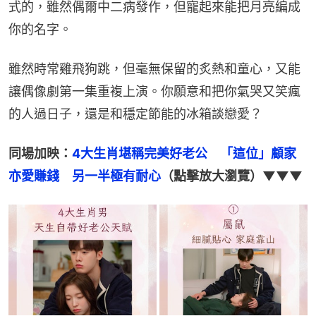
式的，雖然偶爾中二病發作，但寵起來能把月亮編成
你的名字。
雖然時常雞飛狗跳，但毫無保留的炙熱和童心，又能
讓偶像劇第一集重複上演。你願意和把你氣哭又笑瘋
的人過日子，還是和穩定節能的冰箱談戀愛？
同場加映：
4大生肖堪稱完美好老公　「這位」顧家
亦愛賺錢　另一半極有耐心
（點擊放大瀏覽）▼▼▼