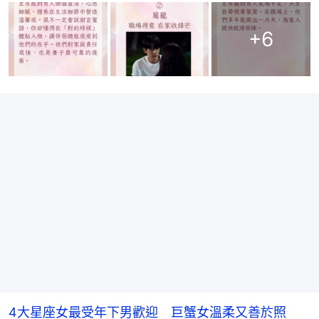
+
6
4大星座女最受年下男歡迎 巨蟹女溫柔又善於照