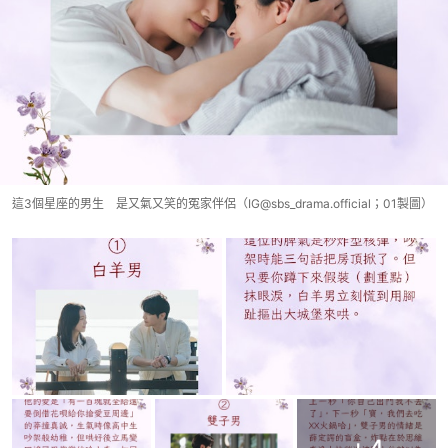
這3個星座的男生 是又氣又笑的冤家伴侶（IG@sbs_drama.official；01製圖）