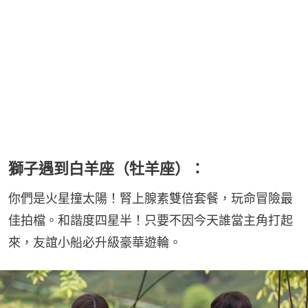
獅子遇到白羊座（牡羊座）：
你們是火星撞太陽！腎上腺素雙倍套餐，玩命冒險最
佳拍檔。和諧度四星半！只要不因今天誰當主角打起
來，友誼小船必升級豪華遊輪。