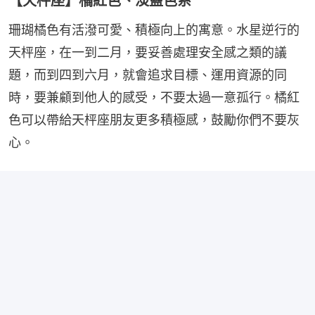
【天枰座】橘紅色、淡藍色系
珊瑚橘色有活潑可愛、積極向上的寓意。水星逆行的
天枰座，在一到二月，要妥善處理安全感之類的議
題，而到四到六月，就會追求目標、運用資源的同
時，要兼顧到他人的感受，不要太過一意孤行。橘紅
色可以帶給天枰座朋友更多積極感，鼓勵你們不要灰
心。