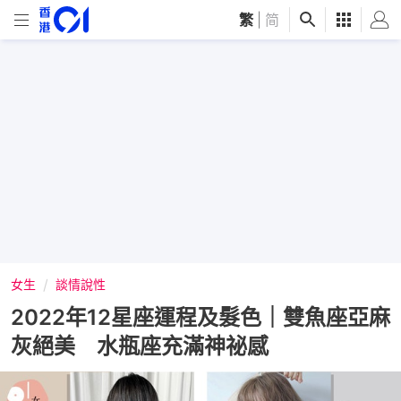
繁
|
简
女生
談情說性
2022年12星座運程及髮色｜雙魚座亞麻
灰絕美 水瓶座充滿神祕感