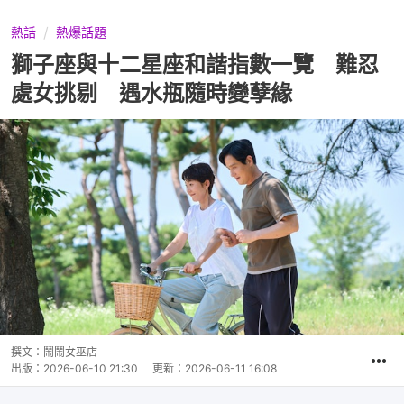
熱話
熱爆話題
獅子座與十二星座和諧指數一覽 難忍
處女挑剔 遇水瓶隨時變孽緣
撰文：
鬧鬧女巫店
出版：
2026-06-10 21:30
更新：
2026-06-11 16:08