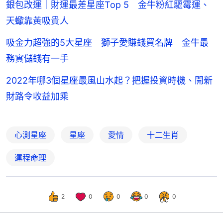
銀包改運｜財運最差星座Top 5 金牛粉紅驅霉運、
天蠍靠黃吸貴人
吸金力超強的5大星座 獅子愛賺錢買名牌 金牛最
務實儲錢有一手
2022年哪3個星座最風山水起？把握投資時機、開新
財路令收益加乘
心測星座
星座
愛情
十二生肖
運程命理
2
0
0
0
0