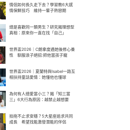
情侶如何長久走下去？學習教6大感
情保鮮技巧 維持一輩子熱戀期
總是喜歡同一類男生？研究揭理想型
真相：原來你一直在找「自己」
世界盃2026｜C朗拿度遇她後修心養
性 馴服浪子絕招:把他當孩子寵
世界盃2026｜夏蘭特與Isabel一路互
相扶持童話愛情：她懂他也懂球
為何有人總愛當小三？揭「知三當
三」6大行為原因：越禁止越想要
拍拖不止求安穩？5大星座追求共同
成長 希望找能激發潛能的伴侶