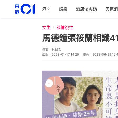
港聞
娛樂
酒店優惠碼
天氣消
女生
談情說性
馬德鐘張筱蘭相識4
撰文：
林珈希
出版：
2023-01-17 14:29
更新：
2023-06-29 15: