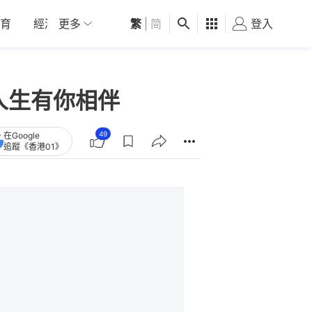
育
經濟
更多
01深圳
繁
觀點
|
简
健康
好食玩飛
登入
女
人生有你相伴
49
在Google
追蹤《香港01》