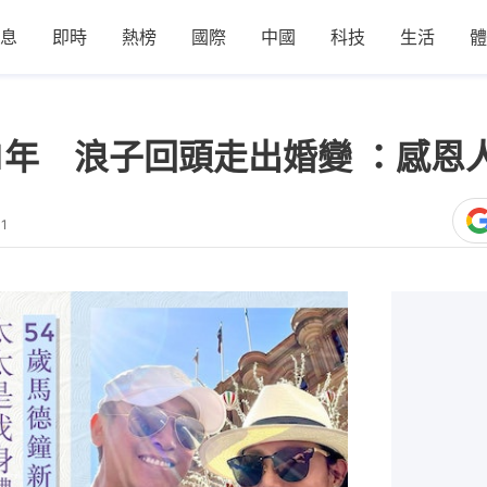
息
即時
熱榜
國際
中國
科技
生活
體
1年 浪子回頭走出婚變 ：感恩
41