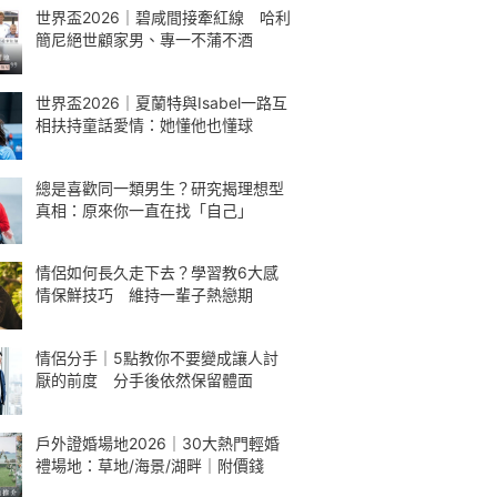
世界盃2026｜碧咸間接牽紅線 哈利
簡尼絕世顧家男、專一不蒲不酒
世界盃2026｜夏蘭特與Isabel一路互
相扶持童話愛情：她懂他也懂球
總是喜歡同一類男生？研究揭理想型
真相：原來你一直在找「自己」
情侶如何長久走下去？學習教6大感
情保鮮技巧 維持一輩子熱戀期
情侶分手｜5點教你不要變成讓人討
厭的前度 分手後依然保留體面
戶外證婚場地2026｜30大熱門輕婚
禮場地：草地/海景/湖畔｜附價錢