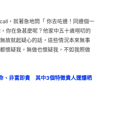
 call，就著急地問「 你去咗邊！同邊個一
傅想問你，你在急甚麼呢？他家中五十歲嘮叨的
無故就起疑心的話，這些情況本來無事
都懷疑我，無做也懷疑我，不如我照做
命、非富即貴　其中3個特徵貴人運爆晒