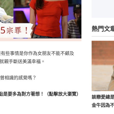
熱門文
g，但有些事情是你作為女朋友不能不顧及
就親手斷送美滿幸福。
曾相識的感覺嗎？
點是要多為對方著想！（點擊放大瀏覽）
談戀愛總
金牛因為