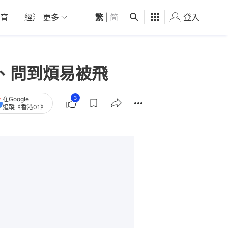
育
經濟
更多
01深圳
繁
觀點
|
简
健康
好食玩飛
登入
女
、問到煩易被飛
3
在Google
追蹤《香港01》