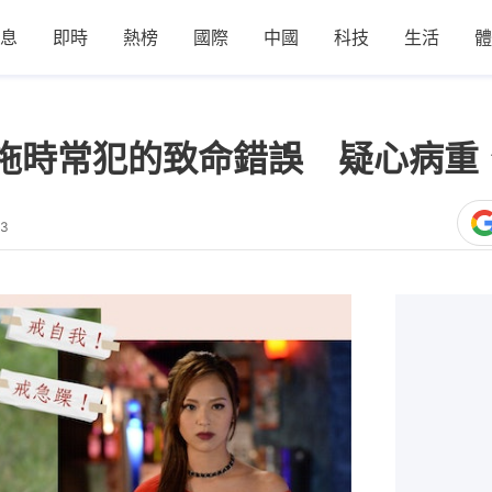
息
即時
熱榜
國際
中國
科技
生活
體
拖時常犯的致命錯誤 疑心病重
43