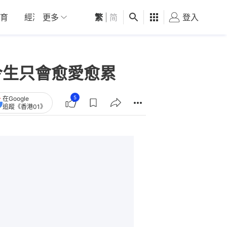
育
經濟
更多
01深圳
繁
觀點
|
简
健康
好食玩飛
登入
女
今生只會愈愛愈累
5
在Google
追蹤《香港01》