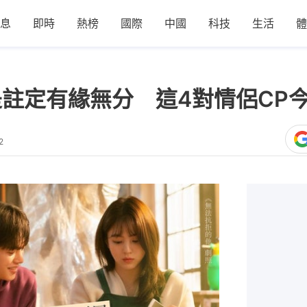
息
即時
熱榜
國際
中國
科技
生活
體
是註定有緣無分 這4對情侶CP
2