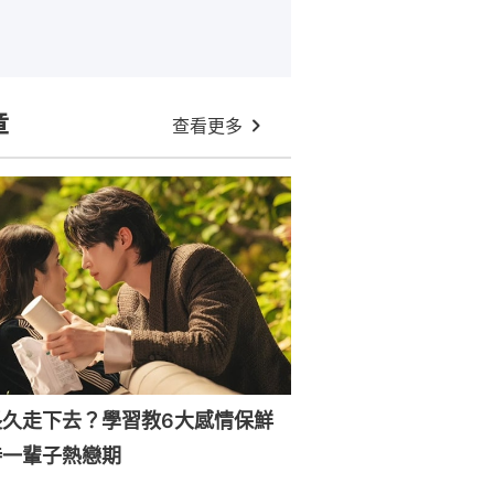
章
查看更多
長久走下去？學習教6大感情保鮮
持一輩子熱戀期