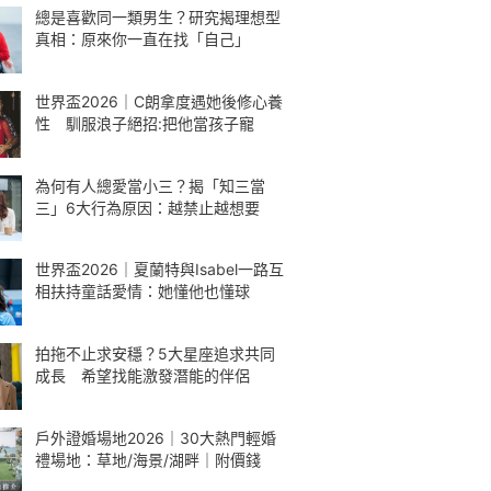
總是喜歡同一類男生？研究揭理想型
真相：原來你一直在找「自己」
世界盃2026｜C朗拿度遇她後修心養
性 馴服浪子絕招:把他當孩子寵
為何有人總愛當小三？揭「知三當
三」6大行為原因：越禁止越想要
世界盃2026｜夏蘭特與Isabel一路互
相扶持童話愛情：她懂他也懂球
拍拖不止求安穩？5大星座追求共同
成長 希望找能激發潛能的伴侶
戶外證婚場地2026｜30大熱門輕婚
禮場地：草地/海景/湖畔｜附價錢