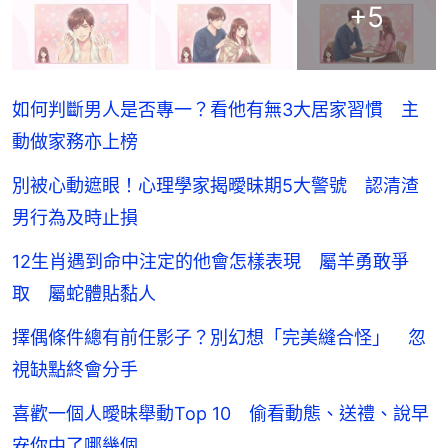
+
5
如何判斷男人是否專一？看他有無3大居家習慣 主
動做家務亦上榜
別被心動遮眼！心理學家揭曖昧期5大警號 認清渣
男行為及時止損
12生肖遇到命中注定的他會怎樣表現 屬羊勇敢爭
取 屬蛇體貼黏人
擇偶條件總有前任影子？別幻想「完美縫合怪」 忽
視缺點終會分手
喜歡一個人曖昧舉動Top 10 偷看動態、送禮、說早
安你中了哪幾個