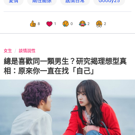
愛情
兩性關係
感情日常
Goody25
8
1
0
2
2
女生
談情說性
總是喜歡同一類男生？研究揭理想型真
相：原來你一直在找「自己」