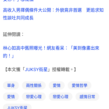
高收入男擇偶條件大公開：外貌竟非首選 更追求知
性談吐共同成長
延伸閱讀：
林心如高中舊照曝光！網友看呆：「美到像畫出來
的！」
【本文獲「
JUKSY街星
」授權轉載。】
單身
兩性關係
愛情
愛情哲學
愛情
戀愛心理
戀愛心理
感情日常
JUKSY街星