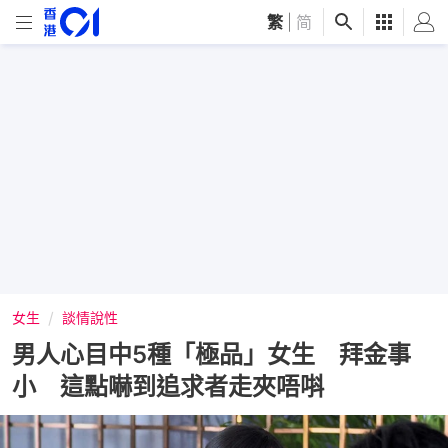
繁
|
简
女生
談情說性
男人心目中5種「極品」女生 拜金事
小 這點嚇到追求者走夾唔唞