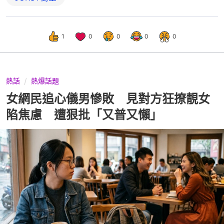
1
0
0
0
0
熱話
熱爆話題
女網民追心儀男慘敗 見對方狂撩靚女
陷焦慮 遭狠批「又普又懶」