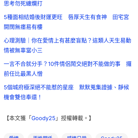
思考勿死纏爛打
5種面相結婚後財運更旺 唇厚天生有食神 田宅宮
開闊無癦易有樓
心理測驗｜你在愛情上有甚麼盲點？這類人天生易動
情被無辜當小三
一言不合就分手？10件情侶鬧交絕對不能做的事 攞
前任比最黑人憎
5個城府極深絕不能惹的星座 默默蒐集證據、靜候
機會雙倍奉還！
【本文獲「
Goody25
」授權轉載。】