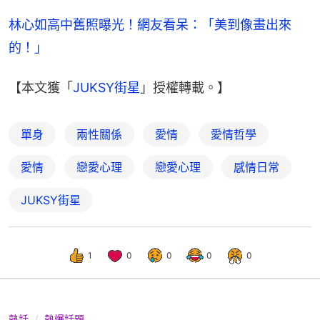
林心如高中舊照曝光！網友看呆：「美到像畫出來
的！」
【本文獲「
JUKSY街星
」授權轉載。】
單身
兩性關係
愛情
愛情哲學
愛情
戀愛心理
戀愛心理
感情日常
JUKSY街星
1
0
0
0
0
熱話
熱爆話題