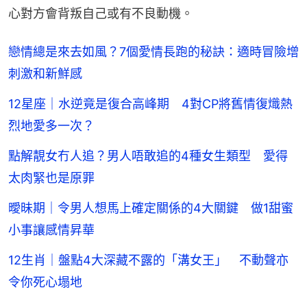
心對方會背叛自己或有不良動機。
戀情總是來去如風？7個愛情長跑的秘訣：適時冒險增
刺激和新鮮感
12星座｜水逆竟是復合高峰期 4對CP將舊情復熾熱
烈地愛多一次？
點解靚女冇人追？男人唔敢追的4種女生類型 愛得
太肉緊也是原罪
曖昧期｜令男人想馬上確定關係的4大關鍵 做1甜蜜
小事讓感情昇華
12生肖｜盤點4大深藏不露的「溝女王」 不動聲亦
令你死心塌地