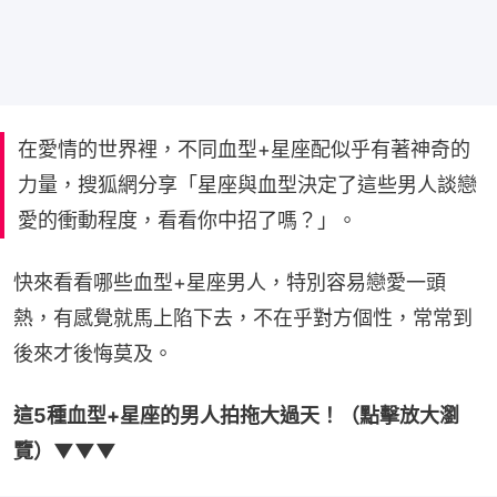
在愛情的世界裡，不同血型+星座配似乎有著神奇的
力量，搜狐網分享「星座與血型決定了這些男人談戀
愛的衝動程度，看看你中招了嗎？」。
快來看看哪些血型+星座男人，特別容易戀愛一頭
熱，有感覺就馬上陷下去，不在乎對方個性，常常到
後來才後悔莫及。
這5種血型+星座的男人拍拖大過天！（點擊放大瀏
覽）▼▼▼