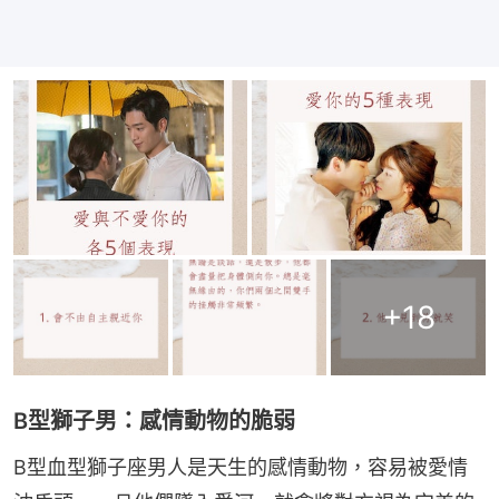
+
18
B型獅子男：感情動物的脆弱
B型血型獅子座男人是天生的感情動物，容易被愛情