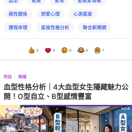
血型
星座
愛情
星座愛情運
兩性關係
戀愛心理
心測星座
運程命理
星座性格分析
聯合新聞網
3
0
0
0
1
熱話
開罐
血型性格分析｜4大血型女生隱藏魅力公
開！O型自立、B型感情豐富