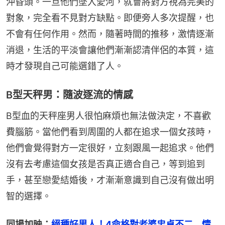
沖昏頭。一旦他們墜入愛河，就會將對方視為完美的
對象，完全看不見對方缺點。即便旁人多次提醒，也
不會有任何作用。然而，隨著時間的推移，激情逐漸
消退，生活的平淡會讓他們漸漸認清伴侶的本質，這
時才發現自己可能選錯了人。
B型天秤男：隨波逐流的情感
B型血的天秤座男人很怕麻煩也無法做決定，不喜歡
費腦筋。當他們看到周圍的人都在追求一個女孩時，
他們會覺得對方一定很好，立刻跟風一起追求。他們
沒有去考慮這個女孩是否真正適合自己，等到追到
手，甚至戀愛結婚後，才漸漸意識到自己沒有做出明
智的選擇。
同場加映：
絕種好男人！4命格對老婆忠貞不二　情