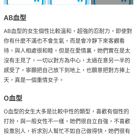
AB血型
AB血型的女生個性比較溫和，超強的忍耐力，即使對
你有什麼不滿也不會生氣，而是會冷靜下來客觀看
待，與人相處很和睦，但是在愛情裏，她們實在是太
沒有主見了，一切以對方為中心，太過在意另一半的
感受了，寧願把自己放下到地上，也願意把對方捧上
天，真是一個重情女子。
O血型
O血型的女生大多是比較中性的類型，喜歡有個性的
打扮，與一般女性不一樣，她們很自立自強，不喜歡
投靠別人，祈求別人幫忙不如自己做得快，她們很有