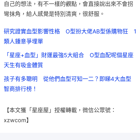
自己的想法，有不一樣的觀點，會直接說出來不會拐
彎抹角，給人感覺是特別清爽，很舒服。
研究證實血型影響性格 O型扮大佬AB型係購物狂 1
類人鍾意爭埋單
「星座+血型」財運最強5大組合 O型血配呢個星座
天生有吸金體質
孩子有多聰明 從他們血型可知一二？即睇4大血型
智商排行榜！
【本文獲「星座屋」授權轉載，微信公眾號：
xzwcom】