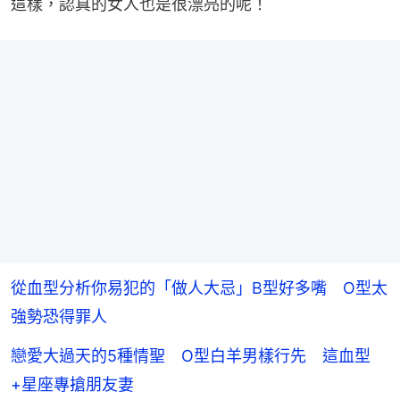
這樣，認真的女人也是很漂亮的呢！
從血型分析你易犯的「做人大忌」B型好多嘴 O型太
強勢恐得罪人
戀愛大過天的5種情聖 O型白羊男樣行先 這血型
+星座專搶朋友妻