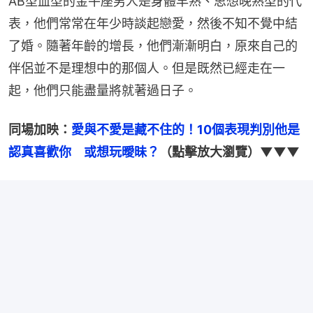
AB型血型的金牛座男人是身體早熟、思想晚熟型的代
表，他們常常在年少時談起戀愛，然後不知不覺中結
了婚。隨著年齡的增長，他們漸漸明白，原來自己的
伴侶並不是理想中的那個人。但是既然已經走在一
起，他們只能盡量將就著過日子。
同場加映：
愛與不愛是藏不住的！10個表現判別他是
認真喜歡你　或想玩曖昧？
（點擊放大瀏覽）▼▼▼