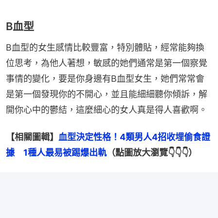
B血型
B血型的女生感情比較豐富，特別體貼，經常能夠換
位思考，為他人著想，敏感的她們通常是第一個察覺
事情的變化，要是你身邊有B血型女生，她們常常會
是第一個發現你的不開心，並且能細細聽你傾訴，解
開你心中的鬱結，這麼細心的女人真是得人喜歡啊。
【相關圖輯】
血型決定性格！4類男人4招收埋偷食證
據　1種人最易被踢爆出軌
（點圖放大瀏覽👇👇👇）