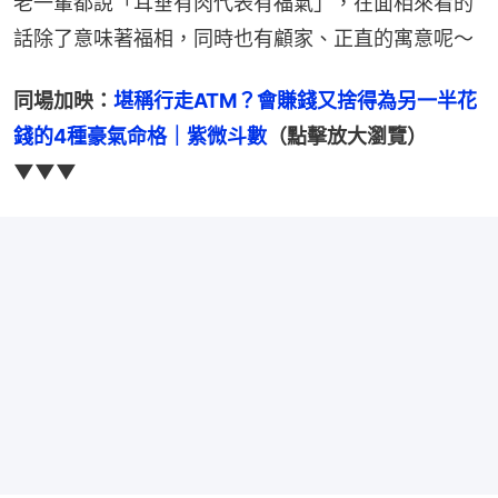
老一輩都說「耳垂有肉代表有福氣」，在面相來看的
話除了意味著福相，同時也有顧家、正直的寓意呢～
同場加映：
堪稱行走ATM？會賺錢又捨得為另一半花
錢的4種豪氣命格｜紫微斗數
（點擊放大瀏覽）
▼▼▼