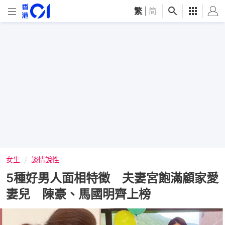
繁
|
简
女生
談情說性
5種好男人面相特徵 夫妻宮飽滿顧家愛
妻兒 陳豪、馬國明齊上榜