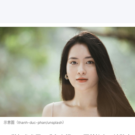
示意圖（thanh-duc-phan/unsplash）