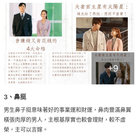
+
9
3、鼻挺
男生鼻子挺意味著好的事業運和財運，鼻肉豐滿鼻翼
橫張肉厚的男人，主根基厚實也較會理財，較不虛
榮，主可以言嫁。