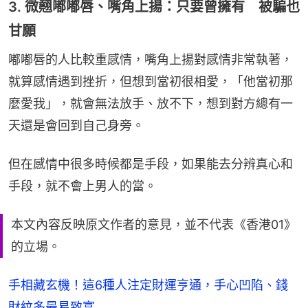
3. 微翹嘟嘟唇、嘴角上揚：只要曾擁有 被騙也
甘願
嘟嘟唇的人比較重感情，嘴角上揚對感情非常執著，
就算感情遇到挫折，但想到當初很相愛，「他當初那
麼愛我」，就會無法放手、放不下，想到對方總有一
天還是會回到自己身旁。
但在感情中很多時候都是手段，如果能去分辨真心和
手段，就不會上男人的當。
本文內容反映原文作者的意見，並不代表《香港01》
的立場。
手相藏玄機！這6種人注定財運亨通，手心凹陷、錢
財紋多最易致富