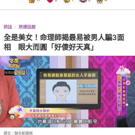
熱話
熱爆話題
全是美女！命理師揭最易被男人騙3面
相 眼大而圓「好傻好天真」
撰文：
聯合新聞網