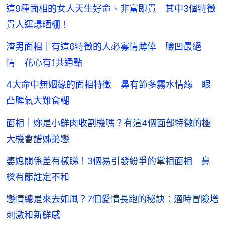
這9種面相的女人天生好命、非富即貴 其中3個特徵
貴人運爆晒棚！
渣男面相｜有這6特徵的人必寡情薄倖 臉凹最絕
情 花心有1共通點
4大命中無姻緣的面相特徵 鼻有節多霧水情緣 眼
凸脾氣大難食糊
面相｜妳是小鮮肉收割機嗎？有這4個面部特徵的極
大機會譜姊弟戀
婆媳關係差有樣睇！3個易引發紛爭的掌相面相 鼻
樑有節註定不和
戀情總是來去如風？7個愛情長跑的秘訣：適時冒險增
刺激和新鮮感