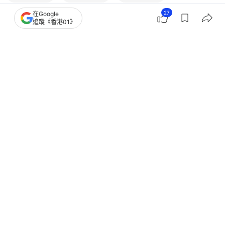
27
在Google
兩性關係
熱話
聯合新聞網
追蹤《香港01》
2
0
0
1
0
女生
談情說性
如何判斷男人是否專一？看他有無3大居
家習慣 主動做家務亦上榜