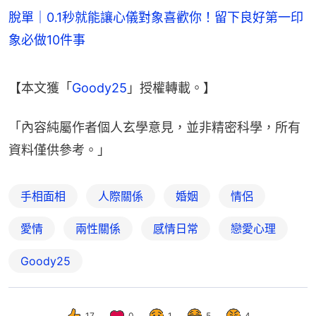
脫單｜0.1秒就能讓心儀對象喜歡你！留下良好第一印
象必做10件事
【本文獲「
Goody25
」授權轉載。】
「內容純屬作者個人玄學意見，並非精密科學，所有
資料僅供參考。」
手相面相
人際關係
婚姻
情侶
愛情
兩性關係
感情日常
戀愛心理
Goody25
17
0
1
5
4