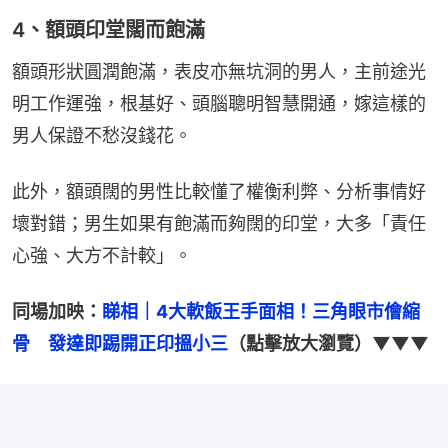
4、額頭印堂闊而飽滿
額頭形狀圓潤飽滿，表皮亦無坑洞的男人，主前途光
明工作運強，根基好、頭腦聰明智慧開通，嫁這樣的
男人保證不愁沒錢花。
此外，額頭闊的男性比較懂了權衡利弊、分析事情好
壞對錯；男生如果有飽滿而夠闊的印堂，大多「責任
心強、大方不計較」。
同場加映：
睇相｜4大軟飯王手面相！三角眼市儈縮
骨　發達即踢開正印搵小三
（點擊放大瀏覽）▼▼▼