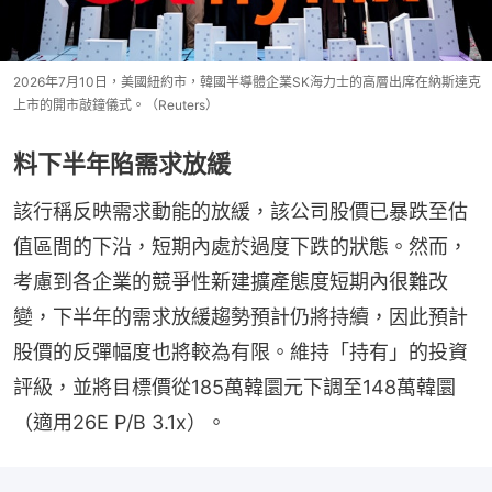
2026年7月10日，美國紐約市，韓國半導體企業SK海力士的高層出席在納斯達克
上市的開市敲鐘儀式。（Reuters）
料下半年陷需求放緩
該行稱反映需求動能的放緩，該公司股價已暴跌至估
值區間的下沿，短期內處於過度下跌的狀態。然而，
考慮到各企業的競爭性新建擴產態度短期內很難改
變，下半年的需求放緩趨勢預計仍將持續，因此預計
股價的反彈幅度也將較為有限。維持「持有」的投資
評級，並將目標價從185萬韓圜元下調至148萬韓圜
（適用26E P/B 3.1x）。