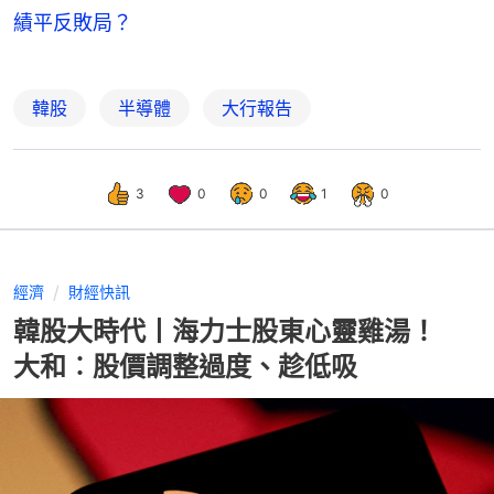
績平反敗局？
韓股
半導體
大行報告
3
0
0
1
0
經濟
財經快訊
韓股大時代丨海力士股東心靈雞湯！
大和︰股價調整過度、趁低吸