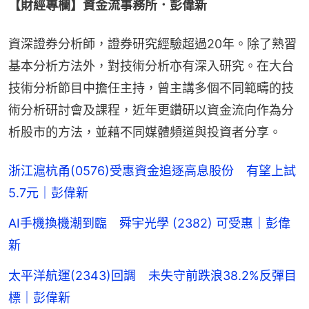
【財經專欄】資金流事務所．彭偉新
資深證券分析師，證券研究經驗超過20年。除了熟習
基本分析方法外，對技術分析亦有深入研究。在大台
技術分析節目中擔任主持，曾主講多個不同範疇的技
術分析研討會及課程，近年更鑽研以資金流向作為分
析股市的方法，並藉不同媒體頻道與投資者分享。
浙江滬杭甬(0576)受惠資金追逐高息股份 有望上試
5.7元｜彭偉新
AI手機換機潮到臨 舜宇光學 (2382) 可受惠｜彭偉
新
太平洋航運(2343)回調 未失守前跌浪38.2%反彈目
標｜彭偉新