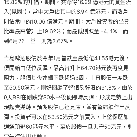
15.82%的升幅，期間，共錄得16.99 億港元的資金流
入(見圖1)，當中大戶佔其中的6.94 億港元，而散戶
則佔當中的10.06 億港元。期間，大戶投資者的坐貨
比率最高曾升上19.62%；而最低則跌至 -4.11%，而
到6月26日當日則為3.67%。
青島啤酒股價於今年1月曾跌至最低位41.55港元後，
便開始由低位反彈，最高曾升上64.70港元後再度見
阻力。股價其後連續下跌超過3周，上日股價一度跌
至50.50港元，剛好回調了整個反彈浪的61.8%，由於
9天RSI在剛跌穿30水平後便即時反彈，形成走勢上出
現超賣逆轉。預期股價已經見底，並有望繼續作出反
彈。投資者可以在53.50港元之前買入，上望保歷加
通道頂部60港元水平，至於股價一旦失守50港元，則
要先行沽出止蝕。