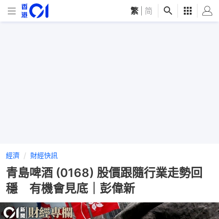
繁
|
简
經濟
財經快訊
青島啤酒 (0168) 股價跟隨行業走勢回
穩 有機會見底｜彭偉新