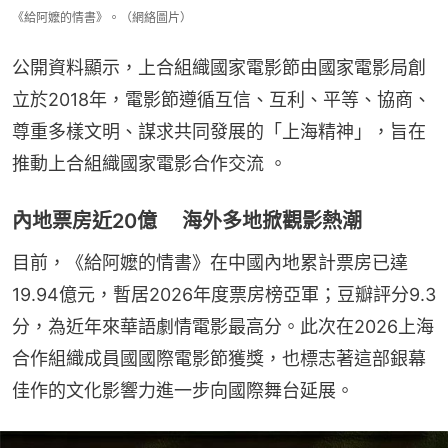
《給阿嬤的情書》。（網絡圖片）
公開資料顯示，上合組織國家電影節由國家電影局創
立於2018年，電影節遵循互信、互利、平等、協商、
尊重多樣文明、謀求共同發展的「上海精神」，旨在
推動上合組織國家電影合作交流 。
內地票房近20億 海外多地掀觀影熱潮
目前，《給阿嬤的情書》在中國內地累計票房已達
19.94億元，暫居2026年度票房榜亞軍；豆瓣評分9.3
分，為近年來華語劇情電影最高分。此次在2026上海
合作組織成員國國際電影節獲獎，也標志著這部銀幕
佳作的文化影響力進一步向國際舞台延展。