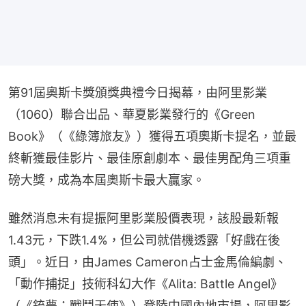
第91屆奧斯卡獎頒獎典禮今日揭幕，由阿里影業
（1060）聯合出品、華夏影業發行的《Green 
Book》（《綠簿旅友》）獲得五項奧斯卡提名，並最
終斬獲最佳影片、最佳原創劇本、最佳男配角三項重
磅大獎，成為本屆奧斯卡最大贏家。
雖然消息未有提振阿里影業股價表現，該股最新報
1.43元，下跌1.4%，但公司就借機透露「好戲在後
頭」。近日，由James Cameron占士金馬倫編劇、
「動作捕捉」技術科幻大作《Alita: Battle Angel》
（《銃夢：戰鬥天使》）登陸中國內地市場，阿里影