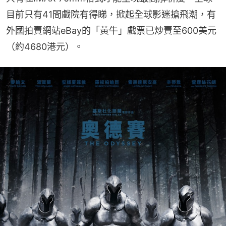
目前只有41間戲院有得睇，掀起全球影迷搶飛潮，有
外國拍賣網站eBay的「黃牛」戲票已炒賣至600美元
（約4680港元）。