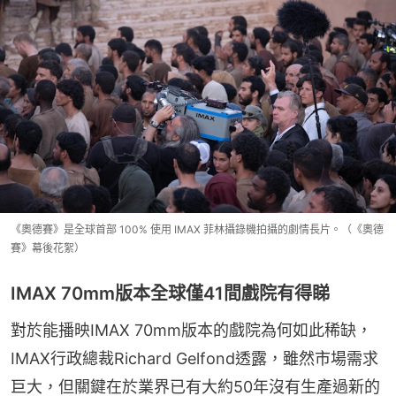
《奧德賽》是全球首部 100% 使用 IMAX 菲林攝錄機拍攝的劇情長片。（《奧德
賽》幕後花絮）
IMAX 70mm版本全球僅41間戲院有得睇
對於能播映IMAX 70mm版本的戲院為何如此稀缺，
IMAX行政總裁Richard Gelfond透露，雖然市場需求
巨大，但關鍵在於業界已有大約50年沒有生產過新的