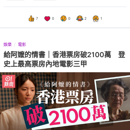
7
0
0
2
1
娛樂
電影
給阿嬤的情書｜香港票房破2100萬 登
史上最高票房內地電影三甲