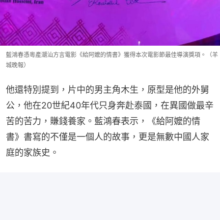
藍鴻春憑粵產潮汕方言電影《給阿嬤的情書》獲得本次電影節最佳導演獎項。（羊
城晚報）
他還特別提到，片中的男主角木生，原型是他的外舅
公，他在20世紀40年代只身奔赴泰國，在異國做最辛
苦的苦力，賺錢養家。藍鴻春表示，《給阿嬤的情
書》書寫的不僅是一個人的故事，更是無數中國人家
庭的家族史。