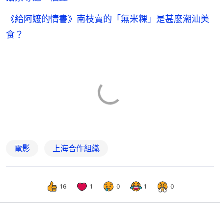
《給阿嬤的情書》南枝賣的「無米粿」是甚麼潮汕美
食？
電影
上海合作組織
16
1
0
1
0