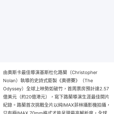
由奧斯卡最佳導演基斯杜化路蘭（Christopher 
Nolan）執導的史詩式鉅製《奧德賽》（The 
Odyssey）全球上映勢如破竹，首周票房預計達2.57
億美元（約20億港元），寫下路蘭導演生涯最佳開片
紀錄。路蘭首次挑戰全片以純IMAX菲林攝影機拍攝，
只有極IMAX 70mm格式才能呈現最高解析度，全球