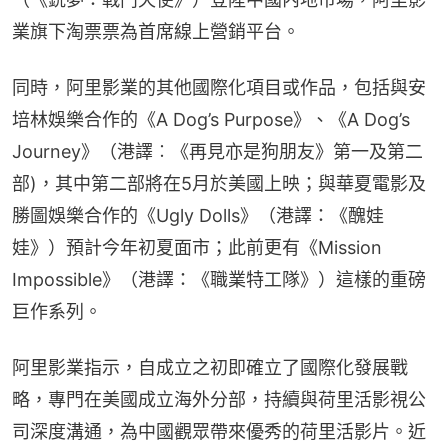
業旗下淘票票為首席線上營銷平台。
同時，阿里影業的其他國際化項目或作品，包括與安
培林娛樂合作的《A Dog’s Purpose》、《A Dog’s 
Journey》（港譯︰《再見亦是狗朋友》第一及第二
部)，其中第二部將在5月於美國上映；與華夏電影及
勝圖娛樂合作的《Ugly Dolls》（港譯：《醜娃
娃》）預計今年初夏面市；此前更有《Mission 
Impossible》（港譯：《職業特工隊》）這樣的重磅
巨作系列。
阿里影業指示，自成立之初即確立了國際化發展戰
略，專門在美國成立海外分部，持續與荷里活影視公
司深度溝通，為中國觀眾帶來優秀的荷里活影片。近