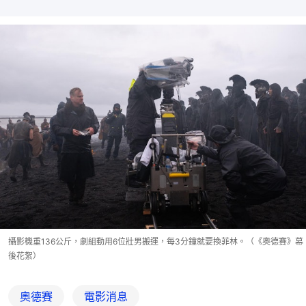
攝影機重136公斤，劇組動用6位壯男搬運，每3分鐘就要換菲林。（《奧德賽》幕
後花絮）
奧德賽
電影消息