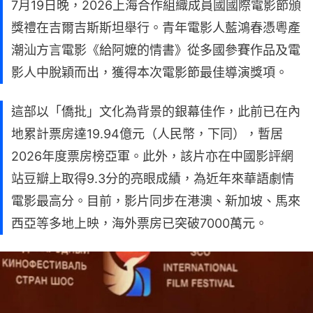
7月19日晚，2026上海合作組織成員國國際電影節頒
獎禮在吉爾吉斯斯坦舉行。青年電影人藍鴻春憑粵產
潮汕方言電影《給阿嬤的情書》從多國參賽作品及電
影人中脫穎而出，獲得本次電影節最佳導演獎項。
這部以「僑批」文化為背景的銀幕佳作，此前已在內
地累計票房達19.94億元（人民幣，下同），暫居
2026年度票房榜亞軍。此外，該片亦在中國影評網
站豆瓣上取得9.3分的亮眼成績，為近年來華語劇情
電影最高分。目前，影片同步在港澳、新加坡、馬來
西亞等多地上映，海外票房已突破7000萬元。