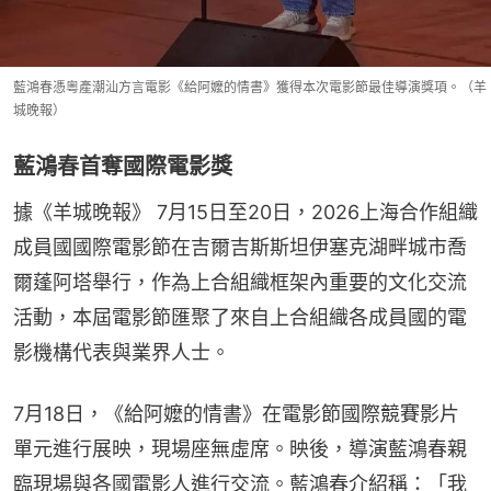
藍鴻春憑粵產潮汕方言電影《給阿嬤的情書》獲得本次電影節最佳導演獎項。（羊
城晚報）
藍鴻春首奪國際電影獎
據《羊城晚報》 7月15日至20日，2026上海合作組織
成員國國際電影節在吉爾吉斯斯坦伊塞克湖畔城市喬
爾蓬阿塔舉行，作為上合組織框架內重要的文化交流
活動，本屆電影節匯聚了來自上合組織各成員國的電
影機構代表與業界人士。
7月18日，《給阿嬤的情書》在電影節國際競賽影片
單元進行展映，現場座無虛席。映後，導演藍鴻春親
臨現場與各國電影人進行交流。藍鴻春介紹稱：「我