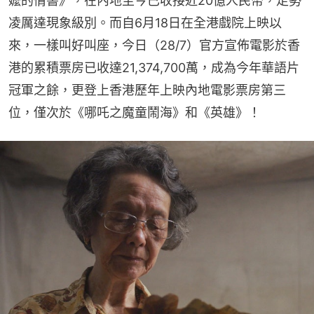
嬤的情書》，在內地至今已收接近20億人民幣，走勢
凌厲達現象級別。而自6月18日在全港戲院上映以
來，一樣叫好叫座，今日（28/7）官方宣佈電影於香
港的累積票房已收達21,374,700萬，成為今年華語片
冠軍之餘，更登上香港歷年上映內地電影票房第三
位，僅次於《哪吒之魔童鬧海》和《英雄》！