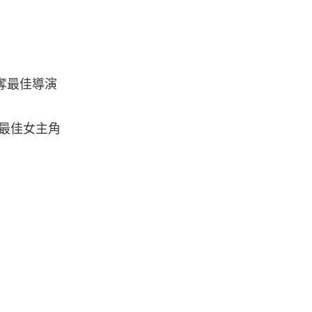
次奪最佳導演
勇奪最佳女主角