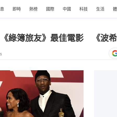
息
即時
熱榜
國際
中國
科技
生活
體
《綠簿旅友》最佳電影 《波希
45