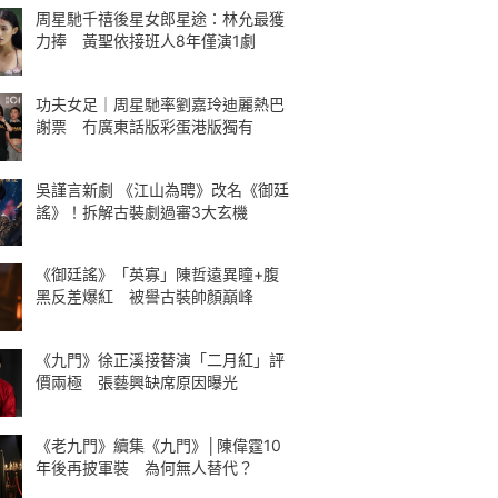
周星馳千禧後星女郎星途：林允最獲
力捧 黃聖依接班人8年僅演1劇
功夫女足｜周星馳率劉嘉玲迪麗熱巴
謝票 冇廣東話版彩蛋港版獨有
吳謹言新劇 《江山為聘》改名《御廷
謠》！拆解古裝劇過審3大玄機
《御廷謠》「英寡」陳哲遠異瞳+腹
黑反差爆紅 被譽古裝帥顏巔峰
《九門》徐正溪接替演「二月紅」評
價兩極 張藝興缺席原因曝光
《老九門》續集《九門》│陳偉霆10
年後再披軍裝 為何無人替代？