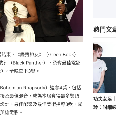
熱門文
滿結束，《綠簿旅友》（Green Book）
（Black Panther），勇奪最佳電影
角，全晚拿下3獎。
emian Rhapsody）連奪4獎，包括
接及最佳混音，成為本屆奪得最多獎頂
功夫女足
設計、最佳配樂及最佳美術指導3獎，成
玲：咁講
英雄電影。