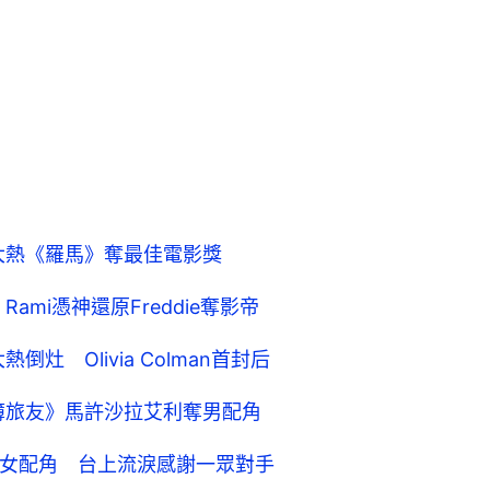
大熱《羅馬》奪最佳電影獎
ami憑神還原Freddie奪影帝
灶 Olivia Colman首封后
綠簿旅友》馬許沙拉艾利奪男配角
g奪最佳女配角 台上流淚感謝一眾對手