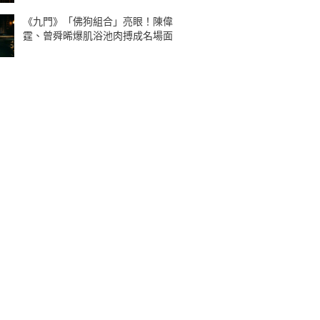
《九門》「佛狗組合」亮眼！陳偉
霆、曾舜晞爆肌浴池肉搏成名場面