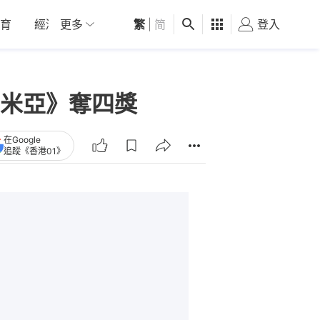
育
經濟
更多
01深圳
繁
觀點
|
简
健康
好食玩飛
登入
女
米亞》奪四獎
在Google
追蹤《香港01》