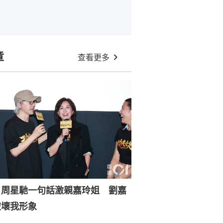
章
查看更多
｜周星馳一句話激親嘉玲姐 劉嘉
破壞我形象