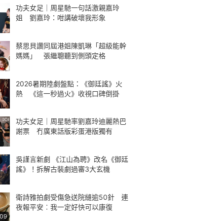
功夫女足｜周星馳一句話激親嘉玲
姐 劉嘉玲：咁講破壞我形象
蔡思貝讚同屆港姐陳凱琳「超級能幹
媽媽」 張繼聰聽到側頭定格
2026暑期陸劇盤點：《御廷謠》火
熱 《這一秒過火》收視口碑倒掛
功夫女足｜周星馳率劉嘉玲迪麗熱巴
謝票 冇廣東話版彩蛋港版獨有
吳謹言新劇 《江山為聘》改名《御廷
謠》！拆解古裝劇過審3大玄機
衛詩雅拍劇受傷急送院縫逾50針 連
夜報平安︰我一定好快可以康復
:09