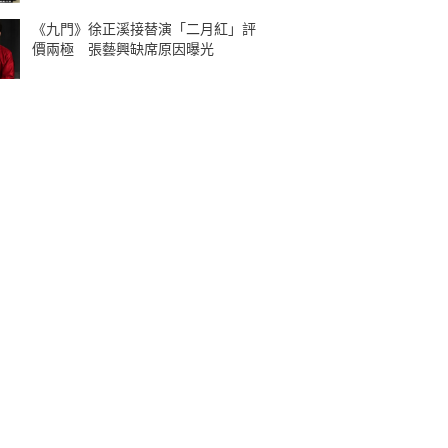
《九門》徐正溪接替演「二月紅」評
價兩極 張藝興缺席原因曝光