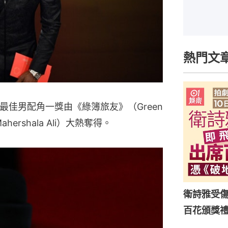
熱門文
最佳男配角一獎由《綠簿旅友》（Green
ershala Ali）大熱奪得。
衛詩雅受傷
百花頒獎