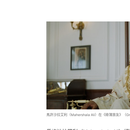
馬許沙拉艾利（Mahershala Ali）在《綠簿旅友》（Gree