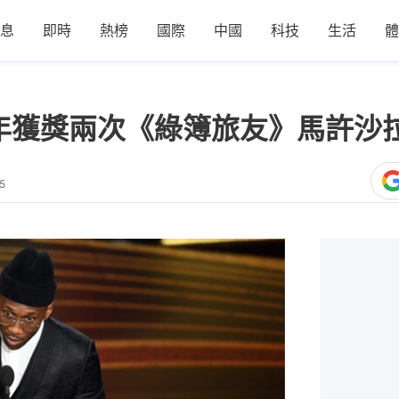
息
即時
熱榜
國際
中國
科技
生活
體
三年獲獎兩次《綠簿旅友》馬許
5