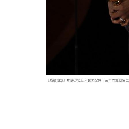
《綠簿旅友》馬許沙拉艾利奪男配角，三年內奪得第二