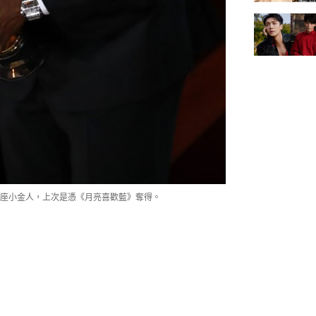
座小金人，上次是憑《月亮喜歡藍》奪得。