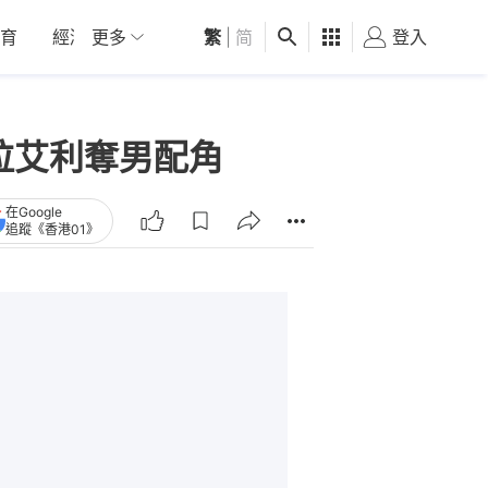
育
經濟
更多
01深圳
繁
觀點
|
简
健康
好食玩飛
登入
女
沙拉艾利奪男配角
在Google
追蹤《香港01》