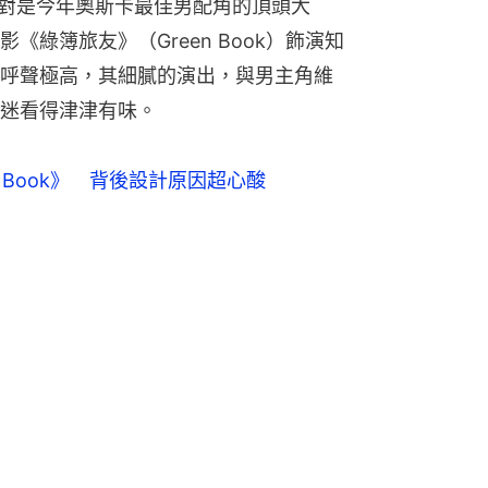
li）絕對是今年奧斯卡最佳男配角的頂頭大
綠簿旅友》（Green Book）飾演知
ey，賽前呼聲極高，其細膩的演出，與男主角維
迷看得津津有味。
 Book》　背後設計原因超心酸