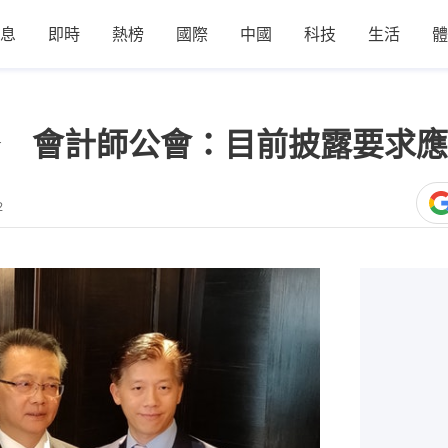
息
即時
熱榜
國際
中國
科技
生活
體
 會計師公會：目前披露要求應
2