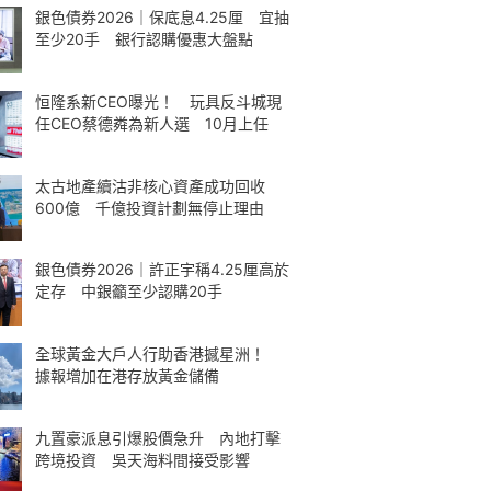
銀色債券2026｜保底息4.25厘 宜抽
至少20手 銀行認購優惠大盤點
恒隆系新CEO曝光！ 玩具反斗城現
任CEO蔡德粦為新人選 10月上任
太古地產續沽非核心資產成功回收
600億 千億投資計劃無停止理由
銀色債券2026｜許正宇稱4.25厘高於
定存 中銀籲至少認購20手
全球黃金大戶人行助香港撼星洲！
據報增加在港存放黃金儲備
九置豪派息引爆股價急升 內地打擊
跨境投資 吳天海料間接受影響