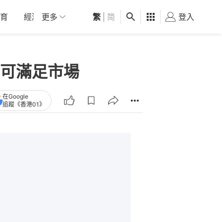
育
經濟
更多
01深圳
繁
觀點
|
简
健康
好食玩飛
登入
女
可滿足市場
在Google
追蹤《香港01》