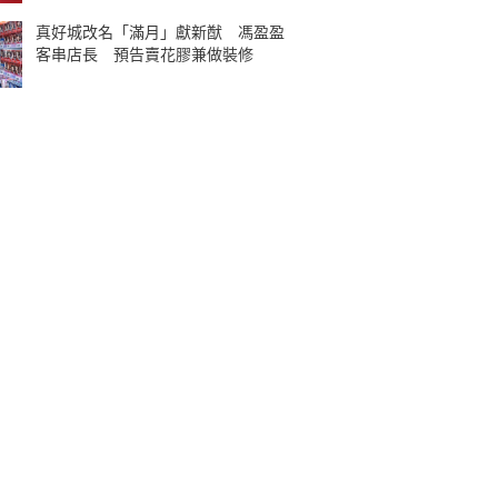
真好城改名「滿月」獻新猷 馮盈盈
客串店長 預告賣花膠兼做裝修