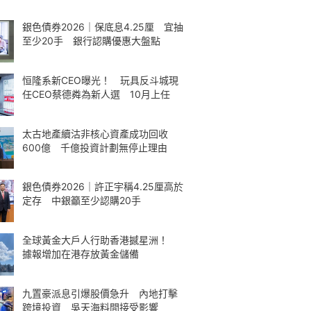
銀色債券2026｜保底息4.25厘 宜抽
至少20手 銀行認購優惠大盤點
恒隆系新CEO曝光！ 玩具反斗城現
任CEO蔡德粦為新人選 10月上任
太古地產續沽非核心資產成功回收
600億 千億投資計劃無停止理由
銀色債券2026｜許正宇稱4.25厘高於
定存 中銀籲至少認購20手
全球黃金大戶人行助香港撼星洲！
據報增加在港存放黃金儲備
九置豪派息引爆股價急升 內地打擊
跨境投資 吳天海料間接受影響