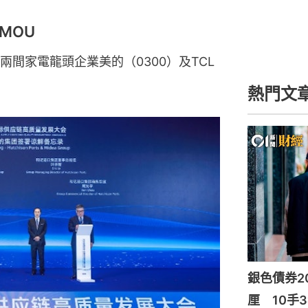
MOU
間家電龍頭企業美的（0300）及TCL
熱門文
銀色債券20
厘 10手3