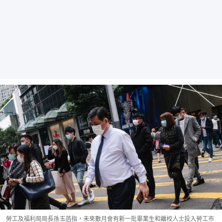
勞工及福利局局長孫玉菡指，未來數月會有新一批畢業生和離校人士投入勞工市