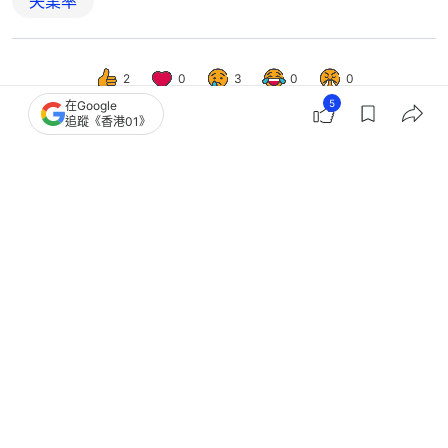
失業率
2
0
3
0
0
5
在Google
追蹤《香港01》
經濟
財經快訊
港3月失業率降至3.7% 失業人數卻增
7300人 就業不足率跌至1.6%