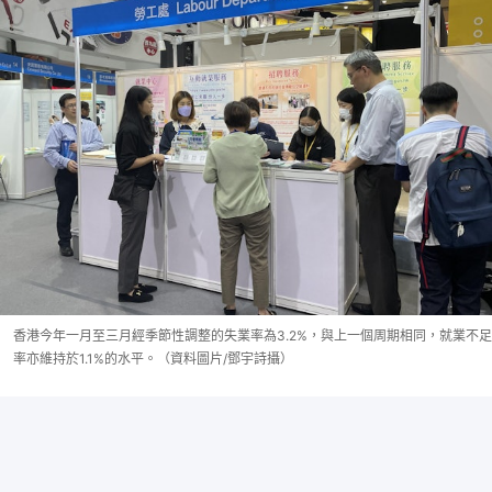
香港今年一月至三月經季節性調整的失業率為3.2%，與上一個周期相同，就業不足
率亦維持於1.1%的水平。（資料圖片/鄧宇詩攝）