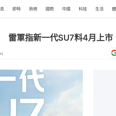
息
即時
熱榜
國際
中國
科技
生活
體
 雷軍指新一代SU7料4月上市
45