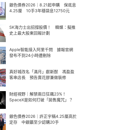
銀色債券2026｜8.21起申購 保底息
4.25厘 10手3年穩袋息12750元
SK海力士出招撐股價！ 韓媒：擬推
史上最大股東回報計劃
Apple智能接入阿里千問 據報官網
發布不到24小時遭刪除
真好城改名「滿月」獻新猷 馮盈盈
客串店長 預告賣花膠兼做裝修
財經視野｜解禁兩日狂飆23%！
SpaceX是如何打破「拋售魔咒」？
銀色債券2026｜許正宇稱4.25厘高於
定存 中銀籲至少認購20手