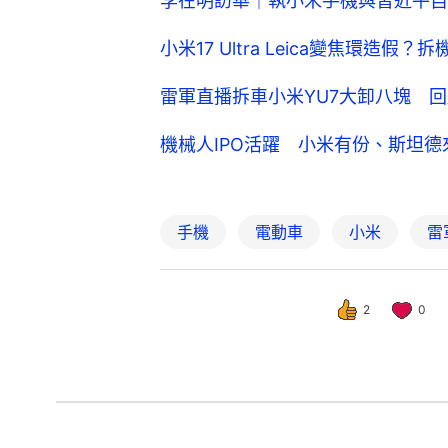
李在明訪華｜執小米手機與習近平自
小米17 Ultra Leica變焦環造
雷軍直播拆車小米YU7大卸八塊 
機械人IPO活躍 小米有份、斯坦
手機
電動車
小米
雷
2
0