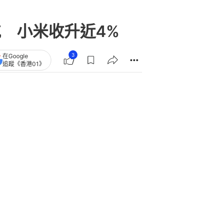
航 小米收升近4%
3
在Google
追蹤《香港01》