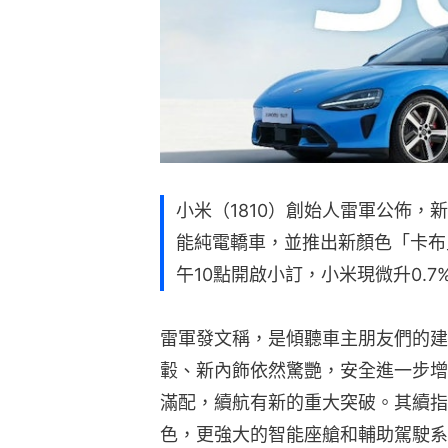
小米（1810）創始人雷軍公佈，
能純電轎車，並推出新顏色「卡布
午10點開啟小訂，小米現微升0.7%
雷軍發文稱，是傾聽車主朋友們的建
轂、新內飾依然驚艷，安全進一步增
滿配，續航有新的重大突破。其續指
色，更強大的智能座艙和輔助駕駛系