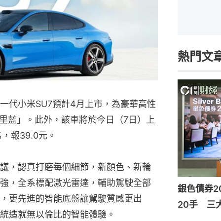
熱門文
新一代小米SU7預計4月上市，為豪華高性
里藍」。此外，該車將於今日（7日）上
，報39.0元。
議，認真打磨每個細節，新顏色、新輪
強，全系標配激光雷達，輔助駕駛全部
銀色債券2
，更先進的智能底盤讓駕駛質感更出
20手 三
統造就無以倫比的智能體驗。