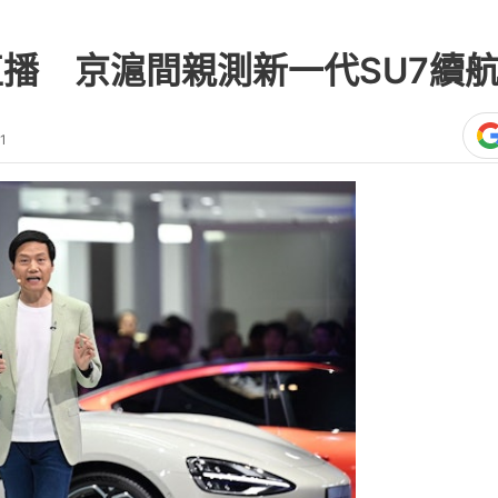
直播 京滬間親測新一代SU7續
1