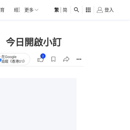
育
經濟
更多
01深圳
繁
觀點
|
简
健康
好食玩飛
登入
女
 今日開啟小訂
2
在Google
追蹤《香港01》