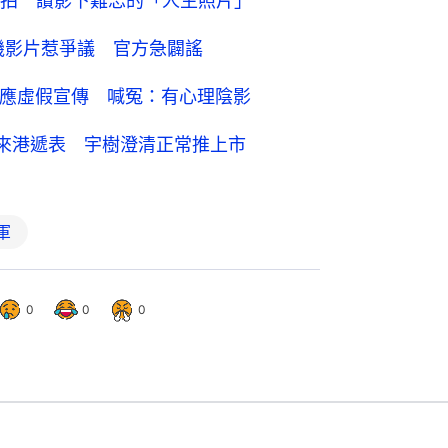
拍 讚影下難忘的「人生照片」
假？拆機影片惹爭議 官方急闢謠
回應虛假宣傳 喊冤：有心理陰影
德來港遞表 宇樹澄清正常推上市
軍
0
0
0