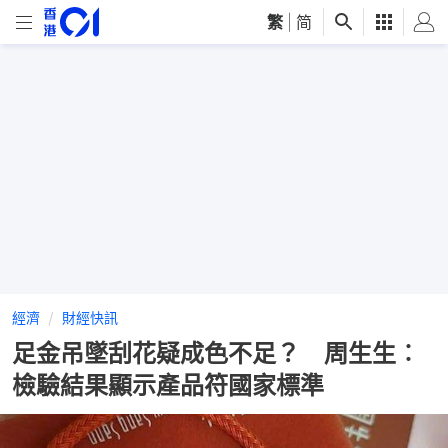
繁
|
简
經濟
財經快訊
足金吊墜刮花疑成色不足？ 周生生︰
檢驗結果顯示產品符國家標準