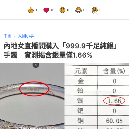
1
0
0
0
0
中國
大國小事
內地女直播間購入「999.9千足純銀」
手鐲 實測揭含銀量僅1.66%