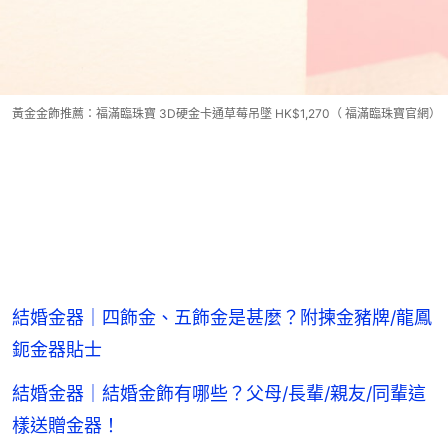
黃金金飾推薦：福滿臨珠寶 3D硬金卡通草莓吊墜 HK$1,270（ 福滿臨珠寶官網）
結婚金器｜四飾金、五飾金是甚麼？附揀金豬牌/龍鳳
鈪金器貼士
結婚金器｜結婚金飾有哪些？父母/長輩/親友/同輩這
樣送贈金器！