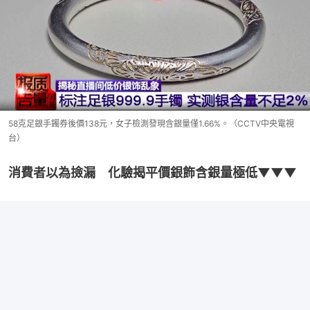
58克足銀手鐲券後價138元，女子檢測發現含銀量僅1.66%。（CCTV中央電視
台）
消費者以為撿漏　化驗揭平價銀飾含銀量極低▼▼▼