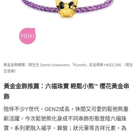
黃金金飾推薦：周生生 Sanrio characters 「Kuromi」足金串飾 HK$2,390 （周生
生官網）
黃金金飾推薦：六福珠寶 輕鬆小熊™ 櫻花黃金串
飾
陪伴不少Y世代、GENZ成長，休閒又可愛的鬆弛熊重
新活躍，今次鬆弛熊化身成不同串飾形態登陸六福珠
寶。系列更融入福字、算盤；狀元筆等吉祥元素，為