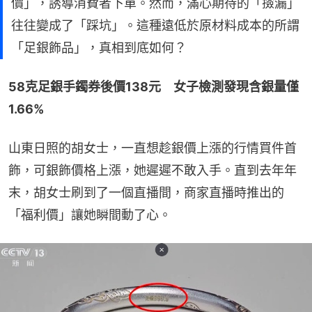
價」，誘導消費者下單。然而，滿心期待的「撿漏」
往往變成了「踩坑」。這種遠低於原材料成本的所謂
「足銀飾品」，真相到底如何？
58克足銀手鐲券後價138元　女子檢測發現含銀量僅
1.66%
山東日照的胡女士，一直想趁銀價上漲的行情買件首
飾，可銀飾價格上漲，她遲遲不敢入手。直到去年年
末，胡女士刷到了一個直播間，商家直播時推出的
「福利價」讓她瞬間動了心。