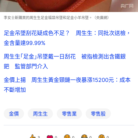
李女士新購買的周生生足金福袋吊墜和足金小羊吊墜。（央廣網）
足金吊墜刮花疑成色不足？ 周生生：同批次送檢，
金含量達99.99%
周生生｢足金｣吊墜戴一日刮花 被指檢測出含鐵銀
鈀 監管部門介入
金價上揚 周生生黃金頸鏈一夜暴漲15200元：成本
不斷增加
金價
周生生
零售業
零售股
3
0
0
0
0