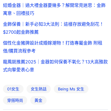
結婚金器｜過大禮金器要幾多？解開常見迷思：金飾
寓意、回禮技巧
金飾保養｜新手必知3大法則：這樣存放避免刮花！
$2700起金飾推薦
個性化金豬牌設計成婚嫁潮物！打造專屬金飾 附租
借/購買流程參考
龍鳳鈪推薦2025｜金器如何保養不氧化？13大高雅款
式向摰愛表心意
01女生
女生熱話
Being Ms 女生
穿搭時尚
黃金