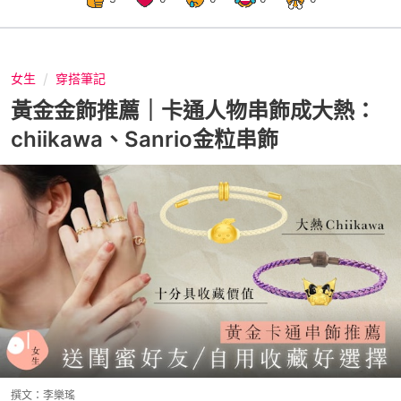
女生
穿搭筆記
黃金金飾推薦｜卡通人物串飾成大熱：
chiikawa、Sanrio金粒串飾
撰文：
李樂瑤