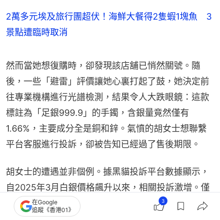
2萬多元埃及旅行團超伏！海鮮大餐得2隻蝦1塊魚 3
景點遭臨時取消
然而當她想復購時，卻發現該店舖已悄然關號。隨
後，一些「避雷」評價讓她心裏打起了鼓，她決定前
往專業機構進行光譜檢測，結果令人大跌眼鏡：這款
標註為「足銀999.9」的手鐲，含銀量竟然僅有
1.66%，主要成分全是銅和鋅。氣憤的胡女士想聯繫
平台客服進行投訴，卻被告知已經過了售後期限。
胡女士的遭遇並非個例。據黑貓投訴平台數據顯示，
自2025年3月白銀價格飆升以來，相關投訴激增。僅
2025年9月至2026年3月半年間，投訴量按年大幅增
3
在Google
追蹤《香港01》
長71.98%，問題直指「假冒偽劣」與「克重不足」。