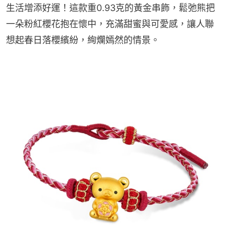
生活增添好運！這款重0.93克的黃金串飾，鬆弛熊把
一朵粉紅櫻花抱在懷中，充滿甜蜜與可愛感，讓人聯
想起春日落櫻繽紛，絢爛嫣然的情景。