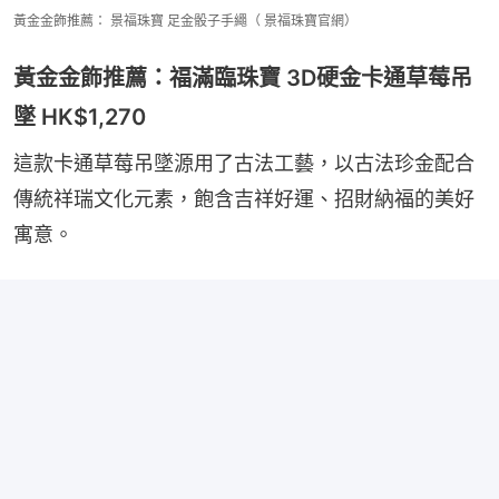
黃金金飾推薦： 景福珠寶 足金骰子手繩（ 景福珠寶官網）
黃金金飾推薦：福滿臨珠寶 3D硬金卡通草莓吊
墜 HK$1,270
這款卡通草莓吊墜源用了古法工藝，以古法珍金配合
傳統祥瑞文化元素，飽含吉祥好運、招財納福的美好
寓意。