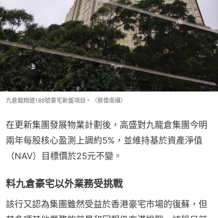
九倉龍翔道188號豪宅新盤項目。（蔡偉南攝）
在更新集團發展物業計劃後，高盛對九龍倉集團今明
兩年每股核心盈測上調約5%，並維持基於資產淨值
（NAV）目標價於25元不變。
料九倉豪宅以外業務受挑戰
該行又認為集團雖然受益於香港豪宅市場的復蘇，但