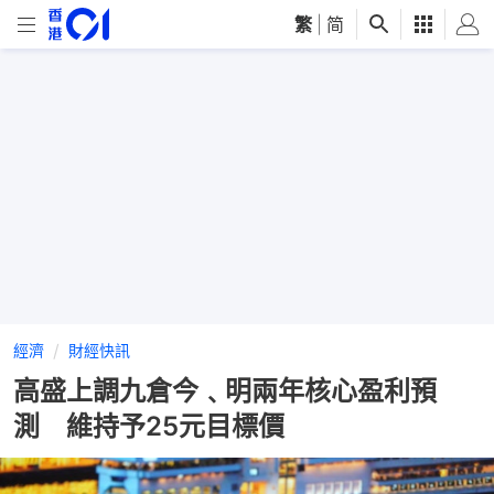
繁
|
简
經濟
財經快訊
高盛上調九倉今﹑明兩年核心盈利預
測 維持予25元目標價