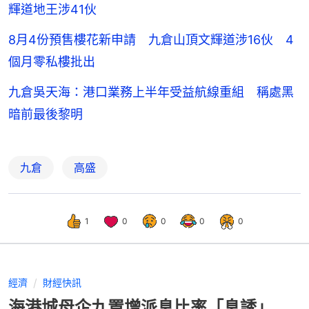
輝道地王涉41伙
8月4份預售樓花新申請 九倉山頂文輝道涉16伙 4
個月零私樓批出
九倉吳天海：港口業務上半年受益航線重組 稱處黑
暗前最後黎明
九倉
高盛
1
0
0
0
0
經濟
財經快訊
海港城母企九置增派息比率「息誘」