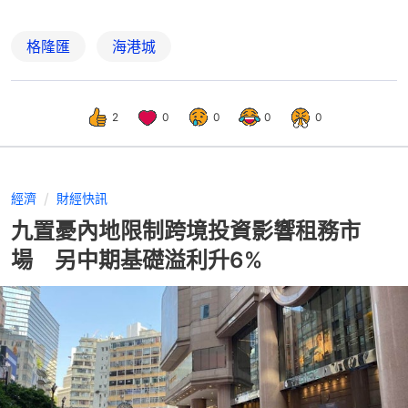
格隆匯
海港城
2
0
0
0
0
經濟
財經快訊
九置憂內地限制跨境投資影響租務市
場 另中期基礎溢利升6%