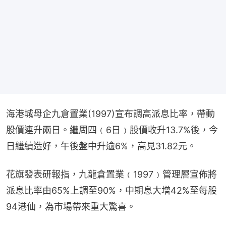
海港城母企九倉置業(1997)宣布調高派息比率，帶動
股價連升兩日。繼周四﹙6日﹚股價收升13.7%後，今
日繼續造好，午後盤中升逾6%，高見31.82元。
花旗發表研報指，九龍倉置業﹙1997﹚管理層宣佈將
派息比率由65%上調至90%，中期息大增42%至每股
94港仙，為市場帶來重大驚喜。