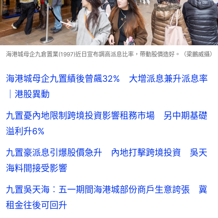
海港城母企九倉置業(1997)近日宣布調高派息比率，帶動股價造好。（梁鵬威攝）
海港城母企九置績後曾飆32% 大增派息兼升派息率
｜港股異動
九置憂內地限制跨境投資影響租務市場 另中期基礎
溢利升6%
九置豪派息引爆股價急升 內地打擊跨境投資 吳天
海料間接受影響
九置吳天海︰五一期間海港城部份商戶生意誇張 冀
租金往後可回升