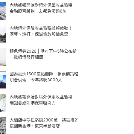
內地據報開始對境外保單收益徵稅
金融股齊腳軟 友邦急瀉逾6%
内地境外保險收益徵税據報啟動！
滙豐、渣打、保誠倫敦股價急瀉
銀色債券2026 | 港府下午5時公布新
一批銀債發行細節
國泰豪洗1500億拓機隊 稱票價策略
切合供需 今年將聘3000人
內地據報開始對境外保單收益徵稅
瑞銀憂或削港保單吸引力
大酒店中期扭虧賺2300萬 將豪擲21
億翻新香港、東京半島酒店