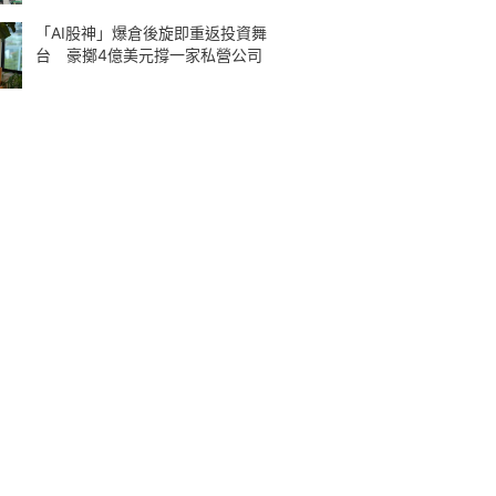
「AI股神」爆倉後旋即重返投資舞
台 豪擲4億美元撐一家私營公司