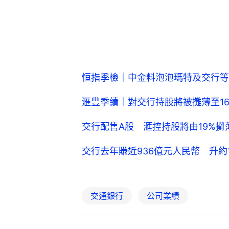
恒指季檢｜中金料泡泡瑪特及交行等
滙豐季績｜對交行持股將被攤薄至16
交行配售A股 滙控持股將由19%攤薄
交行去年賺近936億元人民幣 升約1
交通銀行
公司業績