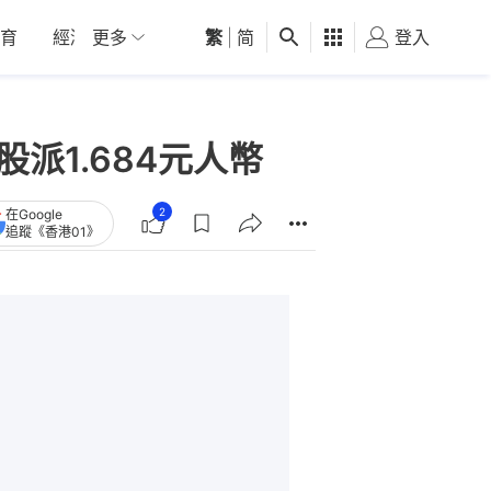
育
經濟
更多
01深圳
繁
觀點
|
简
健康
好食玩飛
登入
女
股派1.684元人幣
2
在Google
追蹤《香港01》