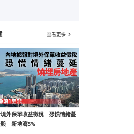
章
查看更多
對境外保單收益徵稅 恐慌情緒蔓
股 新地瀉5%