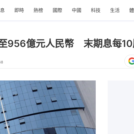
息
即時
熱榜
國際
中國
科技
生活
體
%至956億元人民幣 末期息每10
48