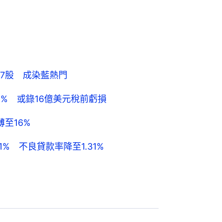
7股 成染藍熱門
% 或錄16億美元稅前虧損
至16%
% 不良貸款率降至1.31%