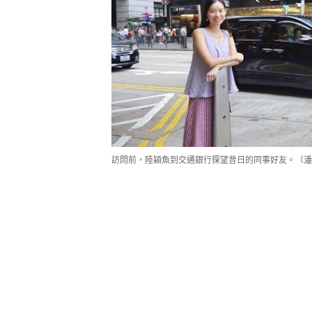
訪問前，陸穎魚到交通銀行探望昔日的同事好友。（潘