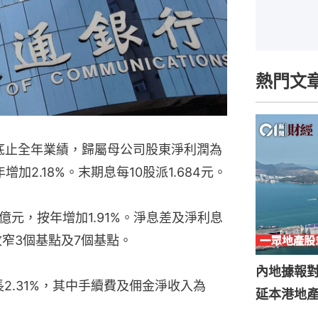
熱門文
月底止全年業績，歸屬母公司股東淨利潤為
增加2.18%。末期息每10股派1.684元。
5億元，按年增加1.91%。淨息差及淨利息
年收窄3個基點及7個基點。
內地據報
長2.31%，其中手續費及佣金淨收入為
延本港地產