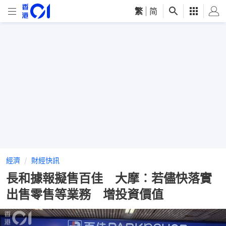
繁
|
简
經濟
財經快訊
長和據報擬售百佳 大摩︰若儘快落實
出售零售等業務 增投資價值