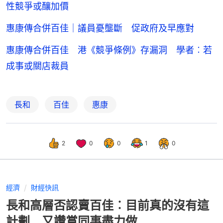
性競爭或釀加價
惠康傳合併百佳｜議員憂壟斷 促政府及早應對
惠康傳合併百佳 港《競爭條例》存漏洞 學者︰若
成事或關店裁員
長和
百佳
惠康
2
0
0
1
0
經濟
財經快訊
長和高層否認賣百佳︰目前真的沒有這
計劃 又讚賞同事盡力做