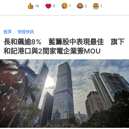
10
0
1
2
1
經濟
財經快訊
長和飆逾8% 藍籌股中表現最佳 旗下
和記港口與2間家電企業簽MOU