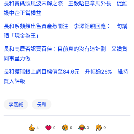
長和賣碼頭風波未解之際 王毅晤巴拿馬外長 促維
護中企正當權益
長和系頻頻出售資產惹關注 李澤鉅親回應︰一句講
晒「現金為王」
長和高層否認賣百佳︰目前真的沒有這計劃 又讚賞
同事盡力做
長和獲瑞銀上調目標價至84.6元 升幅逾26% 維持
買入評級
李嘉誠
長和
4
0
0
0
0