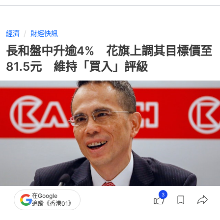
經濟
財經快訊
長和盤中升逾4% 花旗上調其目標價至
81.5元 維持「買入」評級
3
在Google
追蹤《香港01》
撰文：
格隆匯
出版：
2026-05-07 14:05
更新：
2026-05-07 18:26