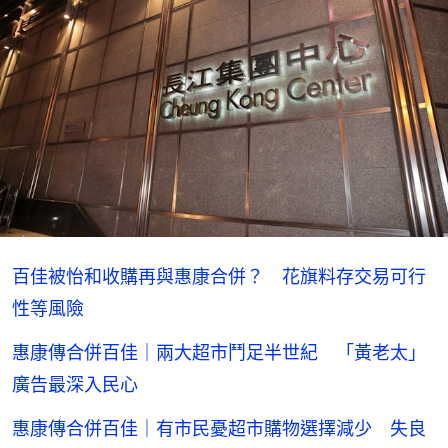
百佳被怡和收購再與惠康合併？ 花旗料存交易可行
性等風險
惠康傳合併百佳｜兩大超市鬥足半世紀 「黃老太」
廣告最深入民心
惠康傳合併百佳｜有市民憂超市購物選擇減少 失良